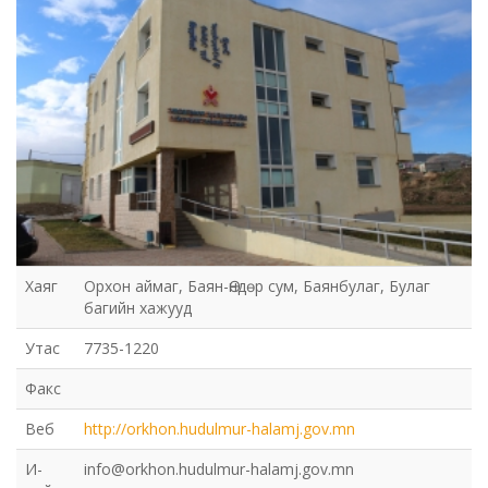
Хаяг
Орхон аймаг, Баян-Өндөр сум, Баянбулаг, Булаг
багийн хажууд
Утас
7735-1220
Факс
Веб
http://orkhon.hudulmur-halamj.gov.mn
И-
info@orkhon.hudulmur-halamj.gov.mn