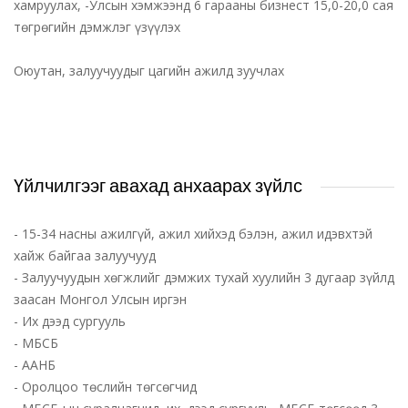
хамруулах, -Улсын хэмжээнд 6 гарааны бизнест 15,0-20,0 сая
төгрөгийн дэмжлэг үзүүлэх
Оюутан, залуучуудыг цагийн ажилд зуучлах
Үйлчилгээг авахад анхаарах зүйлс
- 15-34 насны ажилгүй, ажил хийхэд бэлэн, ажил идэвхтэй
хайж байгаа залуучууд
- Залуучуудын хөгжлийг дэмжих тухай хуулийн 3 дугаар зүйлд
заасан Монгол Улсын иргэн
- Их дээд сургууль
- МБСБ
- ААНБ
- Оролцоо төслийн төгсөгчид