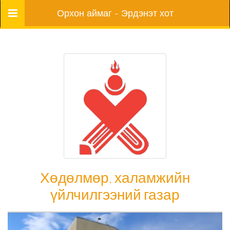
Цэс
Орхон аймаг - Эрдэнэт хот
Хөдөлмөр, халамжийн
үйлчилгээний газар
Хөдөлмөр, халамжийн үйлчилгээний газар