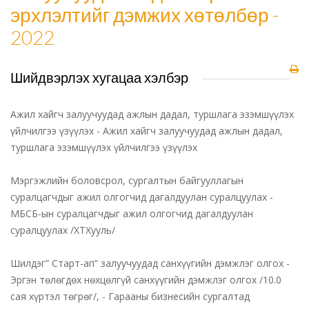
эрхлэлтийг дэмжих хөтөлбөр -
2022
Шийдвэрлэх хугацаа хэлбэр
Ажил хайгч залуучуудад ажлын дадал, туршлага эзэмшүүлэх
үйлчилгээ үзүүлэх - Ажил хайгч залуучуудад ажлын дадал,
туршлага эзэмшүүлэх үйлчилгээ үзүүлэх
Мэргэжлийн боловсрол, сургалтын байгууллагын
суралцагчдыг ажил олгогчид дагалдуулан суралцуулах -
МБСБ-ын суралцагчдыг ажил олгогчид дагалдуулан
суралцуулах /ХТХууль/
Шилдэг” Старт-ап” залуучуудад санхүүгийн дэмжлэг олгох -
Эргэн төлөгдөх нөхцөлгүй санхүүгийн дэмжлэг олгох /10.0
сая хүртэл төгрөг/, - Гарааны бизнесийн сургалтад