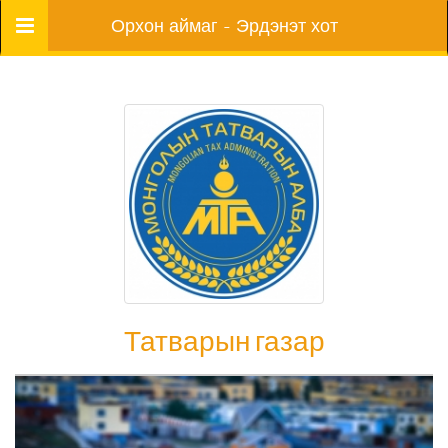
Цэс
Орхон аймаг - Эрдэнэт хот
Татварын газар
Татварын газар