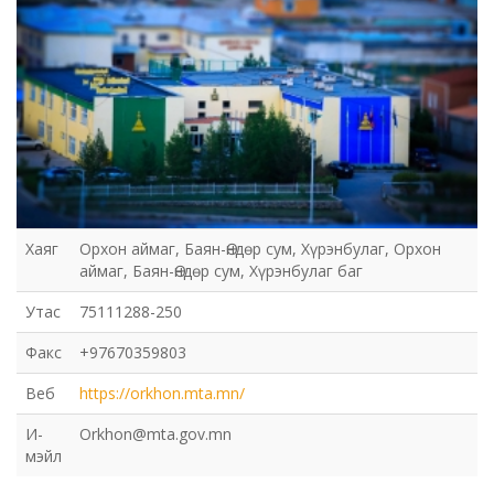
Хаяг
Орхон аймаг, Баян-Өндөр сум, Хүрэнбулаг, Орхон
аймаг, Баян-Өндөр сум, Хүрэнбулаг баг
Утас
75111288-250
Факс
+97670359803
Веб
https://orkhon.mta.mn/
И-
Orkhon@mta.gov.mn
мэйл