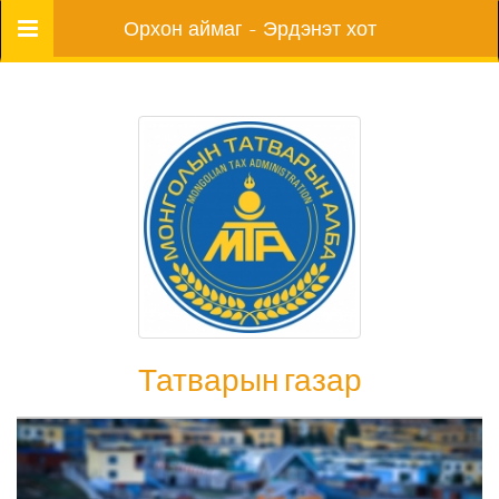
Цэс
Орхон аймаг - Эрдэнэт хот
Татварын газар
Татварын газар