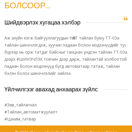
БОЛСООР...
Шийдвэрлэх хугацаа хэлбэр
Аж ахуйн нэгж байгууллагуудын НӨАТ тайлан буюу ТТ-03а
тайлан шинэчлэгдэж, хуучин падаан болон мэдээнүүдийг тус
бүрээр нь орж татдаг байсныг ганцхан үндсэн тайлан ТТ-03а
дээрх #ШИНЭЧЛЭХ товчин дээр дарж, тайлантай холбоотой
падаан болон мэдээнүүд бүгд автоматаар татаж, тайлан
бэлэн болох шинэчлэлийг хийлээ.
Үйлчилгээг авахад анхаарах зүйлс
#Зөв_тайлагнал
#Тайлан_автоматжуулалт
#Цахим_татвар