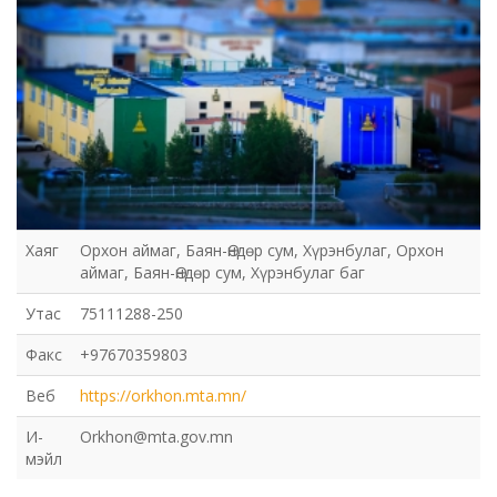
Хаяг
Орхон аймаг, Баян-Өндөр сум, Хүрэнбулаг, Орхон
аймаг, Баян-Өндөр сум, Хүрэнбулаг баг
Утас
75111288-250
Факс
+97670359803
Веб
https://orkhon.mta.mn/
И-
Orkhon@mta.gov.mn
мэйл