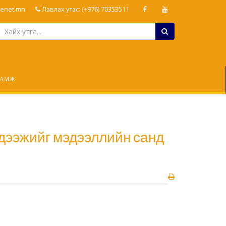
enet.mn
Лавлах утас: (+976) 70353511
ЛАМЖ
 дээжийг мэдээллийн санд