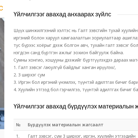
с
Үйлчилгээг авахад анхаарах зүйлс
Шүүх шинжилгээний хэлтэс нь Галт зэвсгийн тухай хуулийн 1
иргэний болон харуул хамгаалалтын зориулалтаар ашиглаж
тус бүрээс хоёрыг дээж болгон авч, тухайн галт зэвсэг б
нэгдсэн санд бүртгэн ажлыг зохион байгуулж байна.
Сумны хонгио, хошууны дээжийг бүртгүүлэхдээ дараах мат
1. Галт зэвсэг /аюулгүй байдлыг ханган ирүүлэх/,
2. 3 ширхэг сум
3. Иргэн бол иргэний үнэмлэх, түүнтэй адилтгах бичиг бар
4. Хуулийн этгээд бол гэрчилгээ, түүнтэй адилтгах бичиг б
Үйлчилгээг авахад бүрдүүлэх материалын 
№
Бүрдүүлэх материалын жагсаалт
1.
Галт зэвсэг, сум 3 ширхэг, иргэн, хуулийн этгээдийн