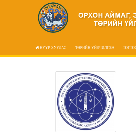
НҮҮР ХУУДАС
ТӨРИЙН ҮЙЛЧИЛГЭЭ
ТОГТО