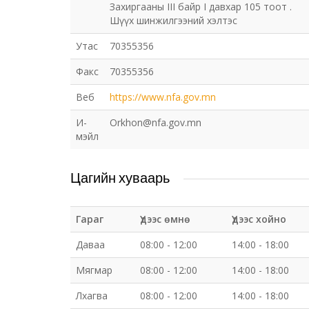
Захиргааны III байр I давхар 105 тоот .
Шүүх шинжилгээний хэлтэс
Утас
70355356
Факс
70355356
Веб
https://www.nfa.gov.mn
И-
Orkhon@nfa.gov.mn
мэйл
Цагийн хуваарь
Гараг
Үдээс өмнө
Үдээс хойно
Даваа
08:00 - 12:00
14:00 - 18:00
Мягмар
08:00 - 12:00
14:00 - 18:00
Лхагва
08:00 - 12:00
14:00 - 18:00