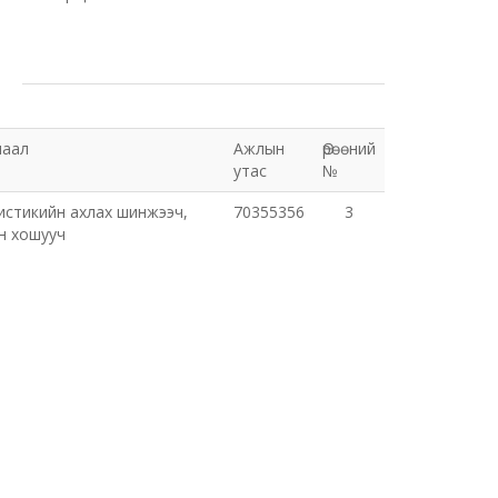
шаал
Ажлын
Өрөөний
утас
№
стикийн ахлах шинжээч,
70355356
3
н хошууч