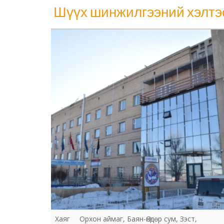
Шүүх шинжилгээний хэлтэ
Шүүх шинжилгээний хэлтэс
Хаяг
Орхон аймаг, Баян-Өндөр сум, Зэст,