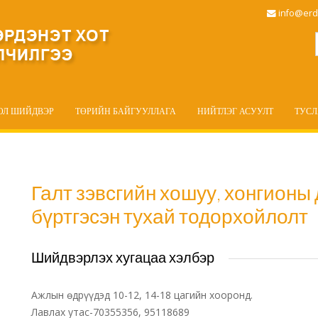
info@erd
ОЛ ШИЙДВЭР
ТӨРИЙН БАЙГУУЛЛАГА
НИЙТЛЭГ АСУУЛТ
ТУС
Галт зэвсгийн хошуу, хонгионы
бүртгэсэн тухай тодорхойлолт
Шийдвэрлэх хугацаа хэлбэр
Ажлын өдрүүдэд 10-12, 14-18 цагийн хооронд.
Лавлах утас-70355356, 95118689