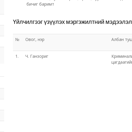
бичиг баримт
Үйлчилгээг үзүүлэх мэргэжилтний мэдээлэл
№
Овог, нэр
Албан ту
1.
Ч. Ганзориг
Криминали
цагдаагий