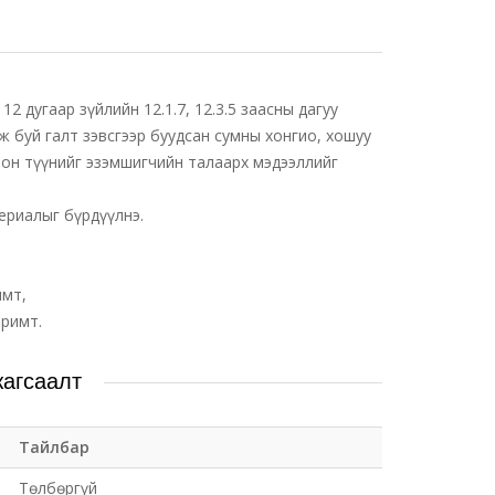
2 дугаар зүйлийн 12.1.7, 12.3.5 заасны дагуу
 буй галт зэвсгээр буудсан сумны хонгио, хошуу
олон түүнийг эзэмшигчийн талаарх мэдээллийг
ериалыг бүрдүүлнэ.
имт,
аримт.
жагсаалт
Тайлбар
Төлбөргүй