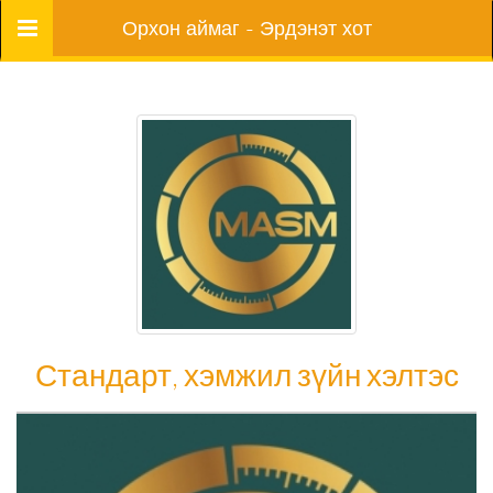
Цэс
Орхон аймаг - Эрдэнэт хот
Стандарт, хэмжил зүйн хэлтэс
Стандарт, хэмжил зүйн хэлтэс