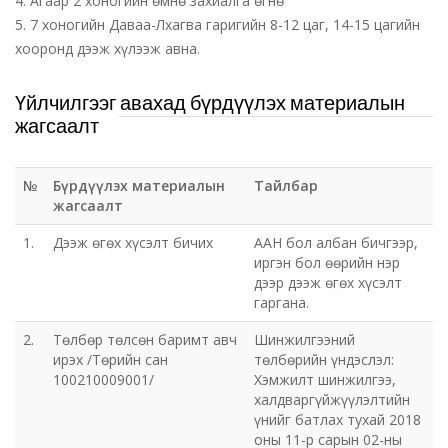
4. Агаар 2 хоногийн өмнө захиалга өгнө
5. 7 хоногийн Даваа-Лхагва гаригийн 8-12 цаг, 14-15 цагийн
хооронд дээж хүлээж авна.
Үйлчилгээг авахад бүрдүүлэх материалын
жагсаалт
№
Бүрдүүлэх материалын
Тайлбар
жагсаалт
1.
Дээж өгөх хүсэлт бичих
ААН бол албан бичгээр,
иргэн бол өөрийн нэр
дээр дээж өгөх хүсэлт
гаргана.
2.
Төлбөр төлсөн баримт авч
Шинжилгээний
ирэх /Төрийн сан
төлбөрийн үндэслэл:
100210009001/
Хэмжилт шинжилгээ,
халдваргүйжүүлэлтийн
үнийг батлах тухай 2018
оны 11-р сарын 02-ны