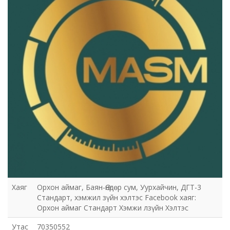
Хаяг
Орхон аймаг, Баян-Өндөр сум, Уурхайчин, ДГТ-3
Стандарт, хэмжил зүйн хэлтэс Facebook хаяг:
Орхон аймаг Стандарт Хэмжи лзүйн Хэлтэс
Утас
70350552