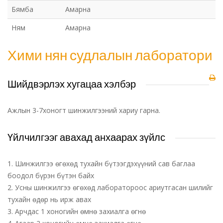
Бямба
Амарна
Ням
Амарна
Хими нян судлалын лаборатори
Шийдвэрлэх хугацаа хэлбэр
Ажлын 3-7хоногт шинжилгээний хариу гарна.
Үйлчилгээг авахад анхаарах зүйлс
1. Шинжилгээ өгөхөд тухайн бүтээгдэхүүний сав баглаа
боодол бүрэн бүтэн байх
2. Усны шинжилгээ өгөхөд лаборатороос ариутгасан шилийг
тухайн өдөр нь ирж авах
3. Арчдас 1 хоногийн өмнө захиалга өгнө