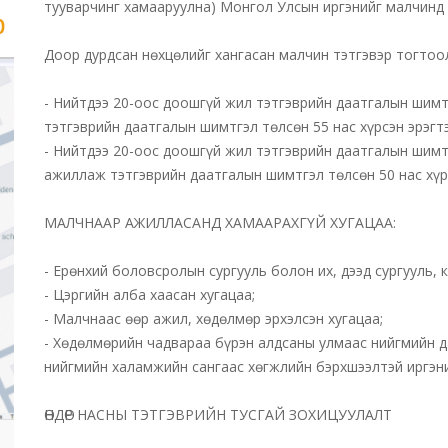
тууварчинг хамааруулна) Монгол Улсын иргэнийг малчинд
р
Доор дурдсан нөхцөлийг хангасан малчин тэтгэвэр тогтоол
- Нийтдээ 20-оос доошгүй жил тэтгэврийн даатгалын шимт
тэтгэврийн даатгалын шимтгэл төлсөн 55 нас хүрсэн эрэгтэ
- Нийтдээ 20-оос доошгүй жил тэтгэврийн даатгалын шимтг
ажиллаж тэтгэврийн даатгалын шимтгэл төлсөн 50 нас хүр
МАЛЧНААР АЖИЛЛАСАНД ХАМААРАХГҮЙ ХУГАЦАА:
- Ерөнхий боловсролын сургууль болон их, дээд сургууль, 
- Цэргийн алба хаасан хугацаа;
- Малчнаас өөр ажил, хөдөлмөр эрхэлсэн хугацаа;
- Хөдөлмөрийн чадвараа бүрэн алдсаны улмаас нийгмийн да
нийгмийн халамжийн сангаас хөгжлийн бэрхшээлтэй иргэни
ӨНДӨР НАСНЫ ТЭТГЭВРИЙН ТУСГАЙ ЗОХИЦУУЛАЛТ