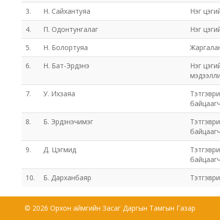
3.
Н. Сайхантуяа
Нэг цэги
4.
П. Одонтунгалаг
Нэг цэги
5.
Н. Болортуяа
Жаргала
6.
Н. Бат-Эрдэнэ
Нэг цэги
мэдээлли
7.
У. Ихзаяа
Тэтгэвр
байцааг
8.
Б. Эрдэнэчимэг
Тэтгэвр
байцааг
9.
Д. Цэгмид
Тэтгэвр
байцааг
10.
Б. Дарханбаяр
Тэтгэври
© 2026 Орхон аймгийн Засаг Даргын Тамгын Газар