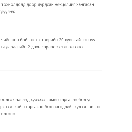
ан тохиолдолд доор дурдсан нөхцөлийг хангасан
гдүүлнэ:
гчийн авч байсан тэтгэврийн 20 хувьтай тэнцүү
ны дараагийн 2 дахь сараас эхлэн олгоно.
тоолгох насанд хүрэхээс өмнө гаргасан бол уг
үрснээс хойш гаргасан бол өргөдлийг хүлээн авсан
 олгоно.