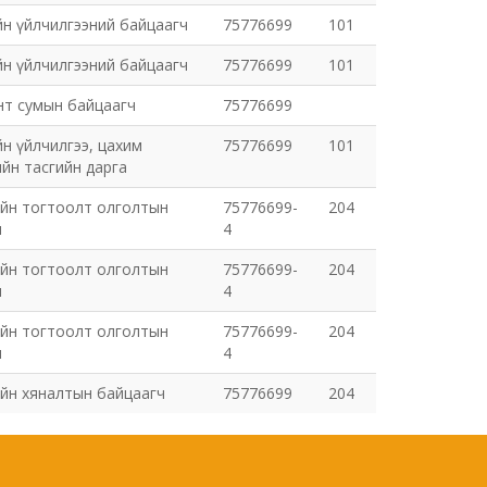
йн үйлчилгээний байцаагч
75776699
101
йн үйлчилгээний байцаагч
75776699
101
нт сумын байцаагч
75776699
йн үйлчилгээ, цахим
75776699
101
йн тасгийн дарга
ийн тогтоолт олголтын
75776699-
204
ч
4
ийн тогтоолт олголтын
75776699-
204
ч
4
ийн тогтоолт олголтын
75776699-
204
ч
4
йн хяналтын байцаагч
75776699
204