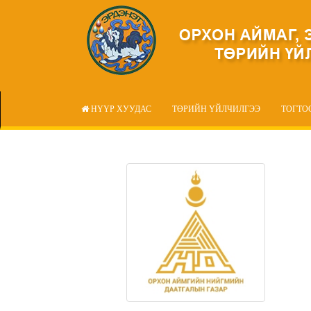
НҮҮР ХУУДАС
ТӨРИЙН ҮЙЛЧИЛГЭЭ
ТОГТО