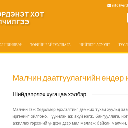
info@erd
ОЛ ШИЙДВЭР
ТӨРИЙН БАЙГУУЛЛАГА
НИЙТЛЭГ АСУУЛТ
ТУС
Малчин даатгуулагчийн өндөр 
Шийдвэрлэх хугацаа хэлбэр
Малчин гэж Хөдөлмөр эрхлэлтийг дэмжих тухай хуульд заа
иргэнийг ойлгоно. Түүнчлэн аж ахуй нэгж, байгууллага, ир
ажиллах гэрээний үндсэн дээр мал маллаж байсан малчин, 