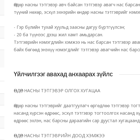
Өндөр насны тэтгэвэр авч байсан тэтгэвэр авагч нас барс
түүний нөхөр, эсхүл эхнэрийн өндөр насны тэтгэврийг нэмэ
- Гэр бүлийн тухай хуульд заасны дагуу бүртгүүлсэн;
- 20 ба түүнээс дээш жил хамт амьдарсан.
Тэтгэврийн нэмэгдлийн хэмжээ нь нас барсан тэтгэвэр ава
байх бөгөөд энэхүү нэмэгдлийг тэтгэвэр авагчийн нас барс
Үйлчилгээг авахад анхаарах зүйлс
ӨНДӨР НАСНЫ ТЭТГЭВЭР ОЛГОХ ХУГАЦАА
Өндөр насны тэтгэврийг даатгуулагч өргөдлөө тэтгэвэр тог
насанд хүрсэн өдрөөс, эсхүл тэтгэвэр тогтоолгох насанд х
өдрөөс эхлэн, нас барсны дараагийн сар дуустал хугацаанд
ӨНДӨР НАСНЫ ТЭТГЭВРИЙН ДООД ХЭМЖЭЭ