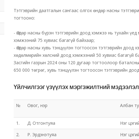
Тэтгэврийн даатгалын сангаас олгох өндөр насны тэтгэвр
тогтооно:
- Өндөр насны бүрэн тэтгэврийн доод хэмжээ нь тухайн үе
хэмжээний 75 хувиас багагүй байхаар;
- Өндөр насны хувь тэнцүүлэн тогтоосон тэтгэврийн доод 
хөдөлмөрийн хөлсний доод хэмжээний 50 хувиас багагүй б
Засгийн газрын 2024 оны 120 дугаар тогтоолоор баталсны
650 000 төгрөг, хувь тэнцүүлэн тогтоосон тэтгэврийн доод
Үйлчилгээг үзүүлэх мэргэжилтний мэдээлэл
№
Овог, нэр
Албан т
1.
Д. Отгонтуяа
Нэг цэги
2.
Р. Эрдэнэтуяа
Нэг цэги