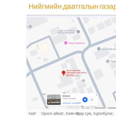
Нийгмийн даатгалын газа
Нийгмийн даатгалын газар
Хаяг
Орхон аймаг, Баян-Өндөр сум, Хүрэнбулаг,