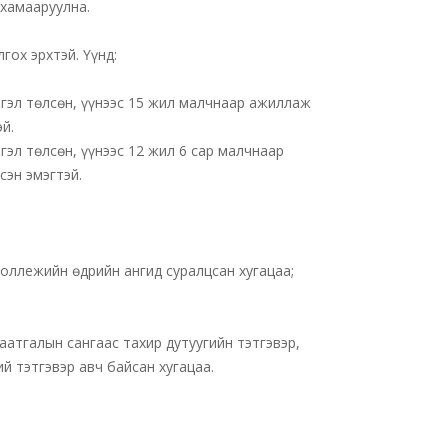
 хамааруулна.
гох эрхтэй. Үүнд:
гэл төлсөн, үүнээс 15 жил малчнаар ажиллаж
й.
эл төлсөн, үүнээс 12 жил 6 сар малчнаар
сэн эмэгтэй.
коллежийн өдрийн ангид суралцсан хугацаа;
атгалын сангаас тахир дутуугийн тэтгэвэр,
й тэтгэвэр авч байсан хугацаа.