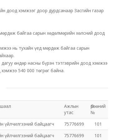
ийн доод хэмжээг доор дурдсанаар Засгийн газар
д мөрдөж байгаа сарын хөдөлмөрийн хөлсний доод
хэмжээ нь тухайн үед мөрдөж байгаа сарын
айхаар.
 дагуу өндөр насны бүрэн тэтгэврийн доод хэмжээ
 хэмжээ 540 000 төгрөг байна.
ушаал
Ажлын
Өрөөний
утас
№
йн үйлчилгээний байцаагч
75776699
101
йн үйлчилгээний байцаагч
75776699
101