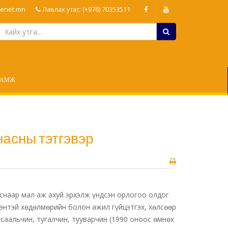
enet.mn
Лавлах утас: (+976) 70353511
ЛАМЖ
насны тэтгэвэр
снаар мал аж ахуй эрхэлж үндсэн орлогоо олдог
гэнтэй хөдөлмөрийн болон ажил гүйцэтгэх, хөлсөөр
саальчин, тугалчин, тууварчин (1990 оноос өмнөх