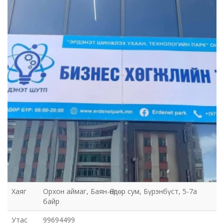
Хаяг
Орхон аймаг, Баян-Өндөр сум, Бүрэнбүст, 5-7а
байр
Утас
99694499