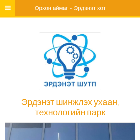
Цэс
Орхон аймаг - Эрдэнэт хот
Эрдэнэт шинжлэх ухаан,
технологийн парк
Эрдэнэт шинжлэх ухаан, технологийн
парк