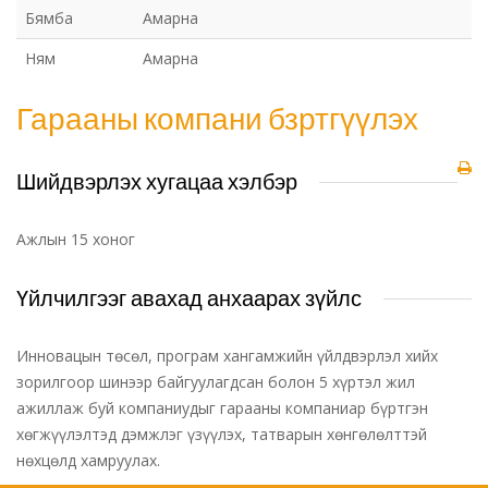
Бямба
Амарна
Ням
Амарна
Гарааны компани бзртгүүлэх
Шийдвэрлэх хугацаа хэлбэр
Ажлын 15 хоног
Үйлчилгээг авахад анхаарах зүйлс
Инновацын төсөл, програм хангамжийн үйлдвэрлэл хийх
зорилгоор шинээр байгуулагдсан болон 5 хүртэл жил
ажиллаж буй компаниудыг гарааны компаниар бүртгэн
хөгжүүлэлтэд дэмжлэг үзүүлэх, татварын хөнгөлөлттэй
нөхцөлд хамруулах.