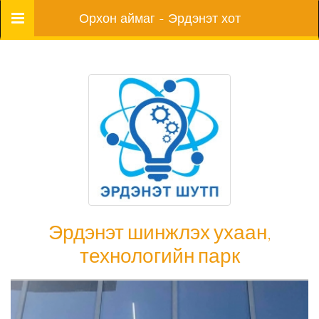
Цэс
Орхон аймаг - Эрдэнэт хот
Эрдэнэт шинжлэх ухаан,
технологийн парк
Эрдэнэт шинжлэх ухаан, технологийн
парк