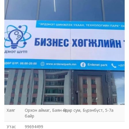
Хаяг
Орхон аймаг, Баян-Өндөр сум, Бүрэнбүст, 5-7а
байр
Утас
99694499