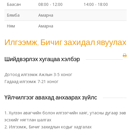
Баасан
08:00 - 12:00
14:00 - 18:00
Бямба
Амарна
Ням
Амарна
Илгээмж, Бичиг захидал явуулах
Шийдвэрлэх хугацаа хэлбэр
Дотоод илгээмж Ажлын 3-5 хоног
Гадаад илгээмж 7-21 хоног
Үйлчилгээг авахад анхаарах зүйлс
1. Хүлээн авагчийн болон илгээгчийн хаяг, утасны дугаар зөв
эсэхийг нягтлан шалгах
2. Илгээмж, Бичиг захидлын кодыг хадгалах