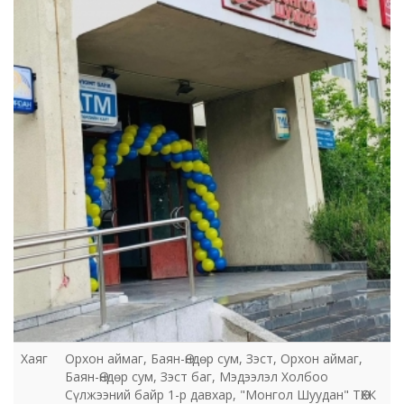
Хаяг
Орхон аймаг, Баян-Өндөр сум, Зэст, Орхон аймаг,
Баян-Өндөр сум, Зэст баг, Мэдээлэл Холбоо
Сүлжээний байр 1-р давхар, "Монгол Шуудан" ТӨХК