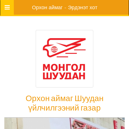
Цэс
Орхон аймаг - Эрдэнэт хот
Орхон аймаг Шуудан
үйлчилгээний газар