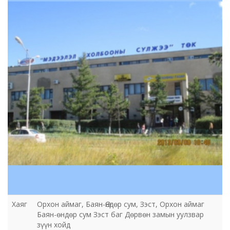
аймгийн газар
Хаяг
Орхон аймаг, Баян-Өндөр сум, Зэст, Орхон аймаг
Баян-өндөр сум Зэст баг Дөрвөн замын уулзвар
зүүн хойд