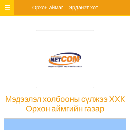
Цэс
Орхон аймаг - Эрдэнэт хот
Мэдээлэл холбооны сүлжээ ХХК
Орхон аймгийн газар
Мэдээлэл холбооны сүлжээ ХХК Орхон