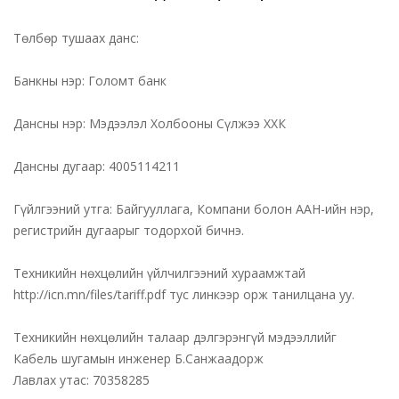
Төлбөр тушаах данс:
Банкны нэр: Голомт банк
Дансны нэр: Мэдээлэл Холбооны Сүлжээ ХХК
Дансны дугаар: 4005114211
Гүйлгээний утга: Байгууллага, Компани болон ААН-ийн нэр,
регистрийн дугаарыг тодорхой бичнэ.
Техникийн нөхцөлийн үйлчилгээний хураамжтай
http://icn.mn/files/tariff.pdf тус линкээр орж танилцана уу.
Техникийн нөхцөлийн талаар дэлгэрэнгүй мэдээллийг
Кабель шугамын инженер Б.Санжаадорж
Лавлах утас: 70358285