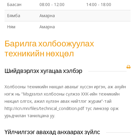
Баасан
08:00 - 12:00
14:00 - 18:00
Бямба
Амарна
Ням
Амарна
Барилга холбоожуулах
техникийн нөхцөл
Шийдвэрлэх хугацаа хэлбэр
Холбооны техникийн нөхцөл авахыг хүссэн иргэн, аж ахуйн
нэгж нь “Мэдээлэл холбооны сүлжээ ХХК-ийн техникийн
нөхцөл олгох, ажил хүлээн авах нийтлэг журам”-тай
http://icn.mn/files/technical_condition.pdf тус линкээр орж
урьдчилан танилцана уу.
Үйлчилгээг авахад анхаарах зүйлс