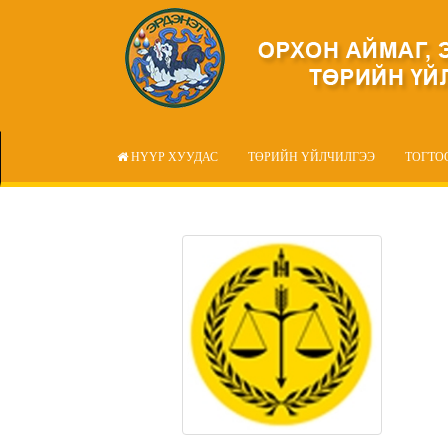
НҮҮР ХУУДАС
ТӨРИЙН ҮЙЛЧИЛГЭЭ
ТОГТО