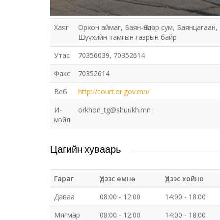
Хаяг
Орхон аймаг, Баян-Өндөр сум, Баянцагаан,
Шүүхийн тамгын газрын байр
Утас
70356039, 70352614
Факс
70352614
Веб
http://court.or.gov.mn/
И-
orkhon_tg@shuukh.mn
мэйл
Цагийн хуваарь
Гараг
Үдээс өмнө
Үдээс хойно
Даваа
08:00 - 12:00
14:00 - 18:00
Мягмар
08:00 - 12:00
14:00 - 18:00