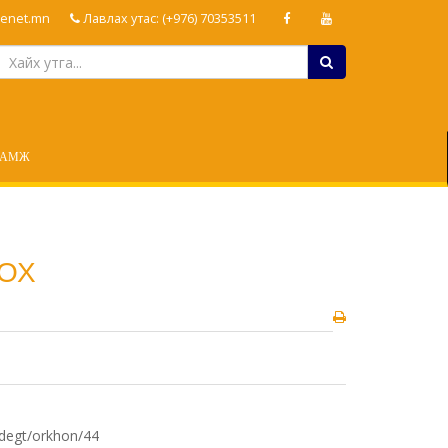
enet.mn
Лавлах утас: (+976) 70353511
ЛАМЖ
ОХ
mdegt/orkhon/44