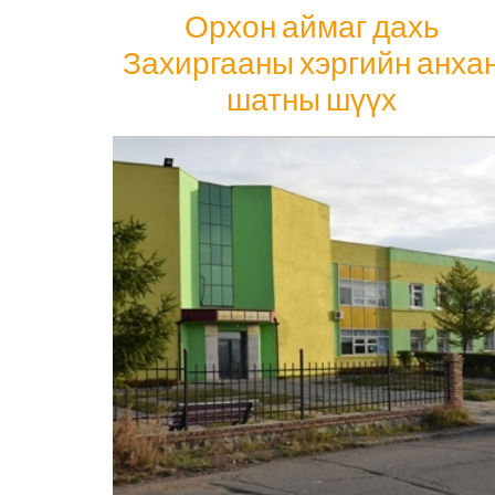
Орхон аймаг дахь
Захиргааны хэргийн анха
шатны шүүх
Орхон аймаг дахь Захиргааны хэргийн
анхан шатны шүүх