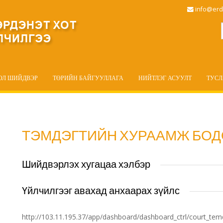
info@erd
ОЛ ШИЙДВЭР
ТӨРИЙН БАЙГУУЛЛАГА
НИЙТЛЭГ АСУУЛТ
ТУС
ТЭМДЭГТИЙН ХУРААМЖ БОД
Шийдвэрлэх хугацаа хэлбэр
Үйлчилгээг авахад анхаарах зүйлс
http://103.11.195.37/app/dashboard/dashboard_ctrl/court_te