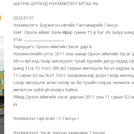
ШАТНЫ ШYYХЭД НЭХЭМЖЛЭЛ ГАРГАХ НЬ
н
2023.01.01
Нэхэмжлэгч: Боржигон овгийн Гантөмөрийн Гансүх
Хаяг: Орхон аймаг Баян-Өндөр сумын 15-р баг Их залуу шан
Утас :,,,,,,,,,,,,,,,,,,,,,,,,,,,,,,,,,
Хариуцагч: Орхон аймгийн Засаг дарга
Нэхэмжлэлийн утга: 2011 оны хавар Орхон аймгийн Засаг д
МУ-н иргэнд газар өмчлүүлэх тухай хуулийн дагуу надад Ор
шанд 31/а-10 тоот 280 м2 газрын өмчлүүлж би үл хөдлөх эд
11 сарын 02-ны №21 тоот захирамжаар дээрх газар өмчлү
газар өмчлүүлж өгнө гэхээр нь би тухайн газраа чөлөөлж 
өмчилсэн зүйлгүй хохирч байна.
Иймд Орхон аймгийн засаг даргын 2011 оны 11 сарын 02-н
үү
Нэхэмжлэл гаргасан: / Г.Гансүх /
Нэхэмжлэлд: Засаг даргын захирамж 2 хуудас