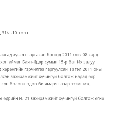
д 31/а-10 тоот
аргад хүсэлт гаргасан бөгөөд 2011 оны 08 сард
хон аймаг Баян-Өндөр сумын 15-р баг Их залуу
 хөрөнгийн гэрчилгээ гаргуулсан. Гэтэл 2011 оны
үлсэн захирамжийг хүчингүй болгож надад өөр
өгсөн боловч одоо би ямарч газар эзэмшиж,
ы өдрийн № 21 захирамжийг хүчингүй болгож өгнө