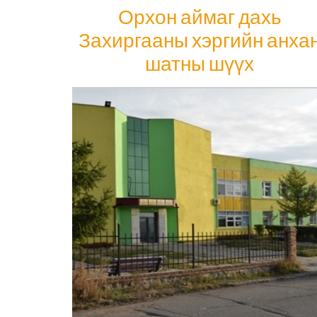
Орхон аймаг дахь
Захиргааны хэргийн анха
шатны шүүх
Орхон аймаг дахь Захиргааны хэргийн
анхан шатны шүүх