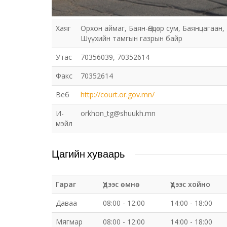
Хаяг
Орхон аймаг, Баян-Өндөр сум, Баянцагаан,
Шүүхийн тамгын газрын байр
Утас
70356039, 70352614
Факс
70352614
Веб
http://court.or.gov.mn/
И-
orkhon_tg@shuukh.mn
мэйл
Цагийн хуваарь
Гараг
Үдээс өмнө
Үдээс хойно
Даваа
08:00 - 12:00
14:00 - 18:00
Мягмар
08:00 - 12:00
14:00 - 18:00