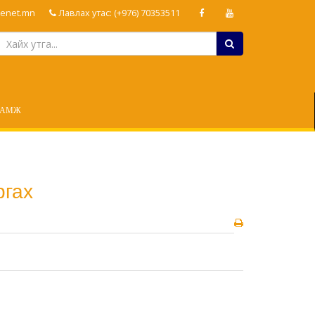
enet.mn
Лавлах утас: (+976) 70353511
ЛАМЖ
ргах