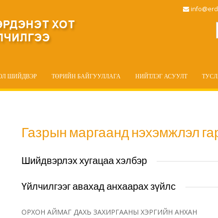
info@erd
ОЛ ШИЙДВЭР
ТӨРИЙН БАЙГУУЛЛАГА
НИЙТЛЭГ АСУУЛТ
ТУС
Газрын маргаанд нэхэмжлэл га
Шийдвэрлэх хугацаа хэлбэр
Үйлчилгээг авахад анхаарах зүйлс
ОРХОН АЙМАГ ДАХЬ ЗАХИРГААНЫ ХЭРГИЙН АНХАН