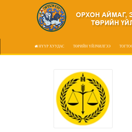
НҮҮР ХУУДАС
ТӨРИЙН ҮЙЛЧИЛГЭЭ
ТОГТО