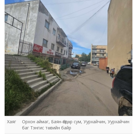
хэлтэс
Хаяг
Орхон аймаг, Баян-Өндөр сум, Уурхайчин, Уурхайчин
баг Тэнгис төвийн байр