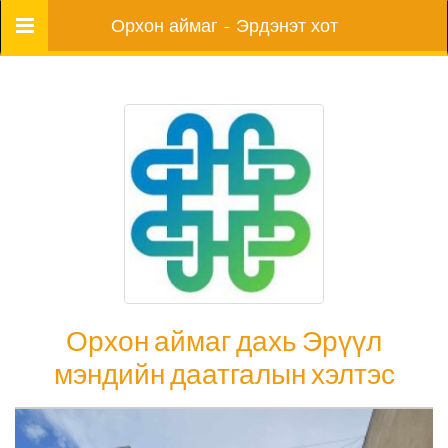
Цэс
Орхон аймаг - Эрдэнэт хот
Орхон аймаг дахь Эрүүл
мэндийн даатгалын хэлтэс
Орхон аймаг дахь Эрүүл мэндийн даатгалын