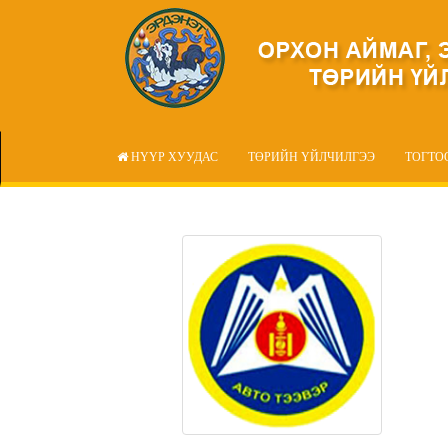
НҮҮР ХУУДАС
ТӨРИЙН ҮЙЛЧИЛГЭЭ
ТОГТО