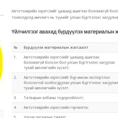
Автотээврийн хэрэгслийг цаашид ашиглах боломжгүй болс
тохиолдолд өмчлөгч нь түүнийг улсын бүртгэлээс хасуулна
Үйлчилгээг авахад бүрдүүлэх материалын 
№
Бүрдүүлэх материалын жагсаалт
1.
Автотээврийн хэрэгслийг цаашид ашиглах
боломжгүй болсон бол улсын бүртгэлээс хасуулах
тухай өмчлөгчийн хүсэлт;
2.
Автотээврийн хэрэгслийг бүр мөсөн экспортлох
болсонтой холбогдуулан улсын бүртгэлээс хасуулах
тухай өмчлөгчийн хүсэлт
3.
Татварын албаны тодорхойлолт;
4.
Автотээврийн хэрэгслийн гэрчилгээ;
5.
Улсын дугаарын тэмдэг;