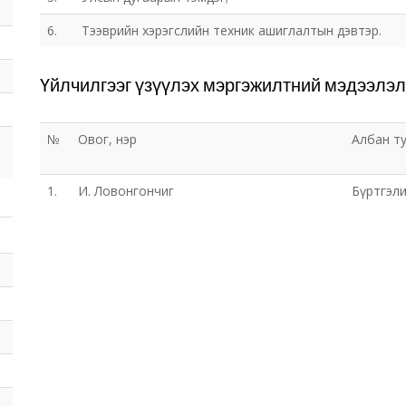
6.
Тээврийн хэрэгслийн техник ашиглалтын дэвтэр.
Үйлчилгээг үзүүлэх мэргэжилтний мэдээлэл
№
Овог, нэр
Албан т
1.
И. Ловонгончиг
Бүртгэл