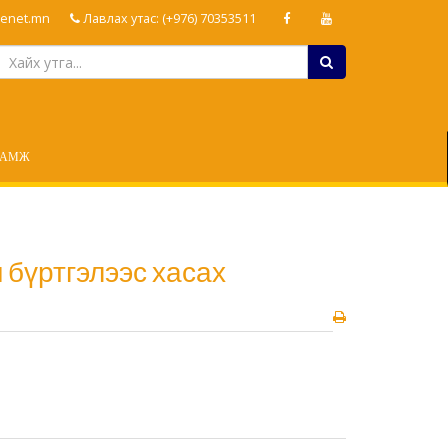
enet.mn
Лавлах утас: (+976) 70353511
ЛАМЖ
 бүртгэлээс хасах