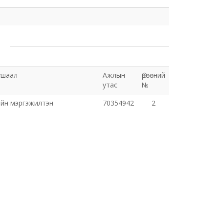
ушаал
Ажлын
Өрөөний
утас
№
ийн мэргэжилтэн
70354942
2