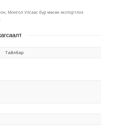
он, Монгол Улсаас бүр мөсөн экспортлох
.
жагсаалт
Тайлбар