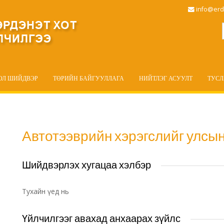
info@erd
ОЛ ШИЙДВЭР
ТӨРИЙН БАЙГУУЛЛАГА
НИЙТЛЭГ АСУУЛТ
ТУС
Автотээврийн хэрэгслийг улсын
Шийдвэрлэх хугацаа хэлбэр
Тухайн үед нь
Үйлчилгээг авахад анхаарах зүйлс