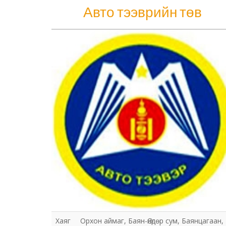
Авто тээврийн төв
Хаяг
Орхон аймаг, Баян-Өндөр сум, Баянцагаан,