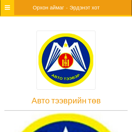
Цэс
Орхон аймаг - Эрдэнэт хот
Авто тээврийн төв