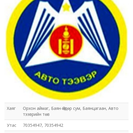
Хаяг
Орхон аймаг, Баян-Өндөр сум, Баянцагаан, Авто
тээврийн төв
Утас
70354947, 70354942