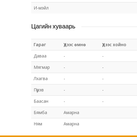
И-мэйл
Цагийн хуваарь
Гараг
Үдээс өмнө
Үдээс хойно
Даваа
-
-
Мягмар
-
-
Лхагва
-
-
Пүрэв
-
-
Баасан
-
-
Бямба
Амарна
Ням
Амарна