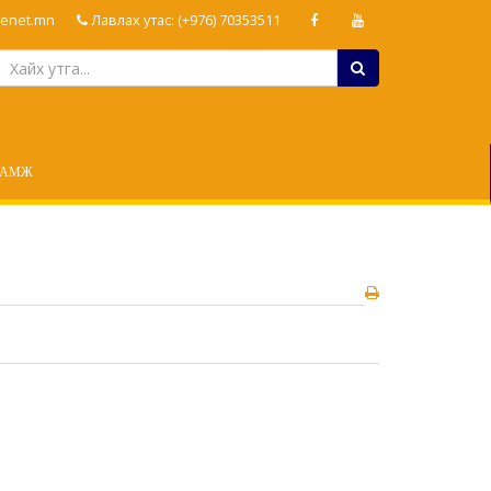
enet.mn
Лавлах утас: (+976) 70353511
ЛАМЖ