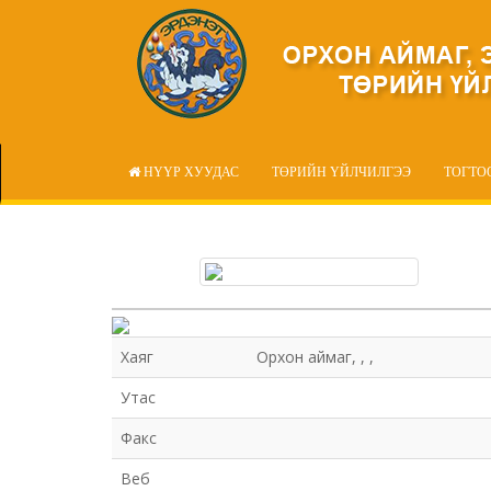
НҮҮР ХУУДАС
ТӨРИЙН ҮЙЛЧИЛГЭЭ
ТОГТО
Хаяг
Орхон аймаг, , ,
Утас
Факс
Веб