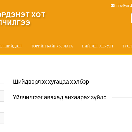
info@erd
ОЛ ШИЙДВЭР
ТӨРИЙН БАЙГУУЛЛАГА
НИЙТЛЭГ АСУУЛТ
ТУС
Шийдвэрлэх хугацаа хэлбэр
Үйлчилгээг авахад анхаарах зүйлс