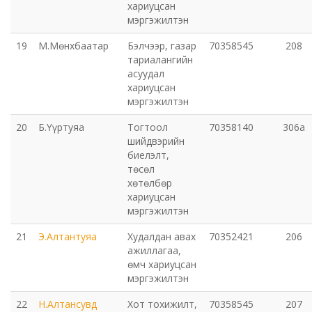
хариуцсан
мэргэжилтэн
19
М.Мөнхбаатар
Бэлчээр, газар
70358545
208
тариалангийн
асуудал
хариуцсан
мэргэжилтэн
20
Б.Үүртуяа
Тогтоол
70358140
306а
шийдвэрийн
биелэлт,
төсөл
хөтөлбөр
хариуцсан
мэргэжилтэн
21
Э.Алтантуяа
Худалдан авах
70352421
206
ажиллагаа,
өмч хариуцсан
мэргэжилтэн
22
Н.Алтансувд
Хот тохижилт,
70358545
207