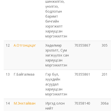
шинжилгээ,
үнэлгээ,
Орхон аймаг дахь Захиргааны хэргийн анхан
бодлогын
баримт
шатны шүүх
бичгийн
хэрэгжилт
Орхон аймаг дахь Сум дундын эрүүгийн хэргийн
хариуцсан
анхан шатны шүүх
мэргэжилтэн
12
А.Отгонцэцэг
Хөдөлмөр
70355867
305
Хүүхэд залуучуудын театр
эрхлэлт, Сум
хөгжүүлэх сан
Цэцэрлэгжүүлэлт ногоон байгууламжийн газар
хариуцсан
мэргэжилтэн
Эрдэнэтийн ДЦС ТӨХК
13
Г.Байгалмаа
Гэр бүл,
70355861
201
хүүхдийн
асуудал
Сум дундын ойн анги
хариуцсан
мэргэжилтэн
Музей
14
М.Энхтайван
Иргэд олон
70358140
306а
нийт
Нийтлэг үйлчилгээний алба