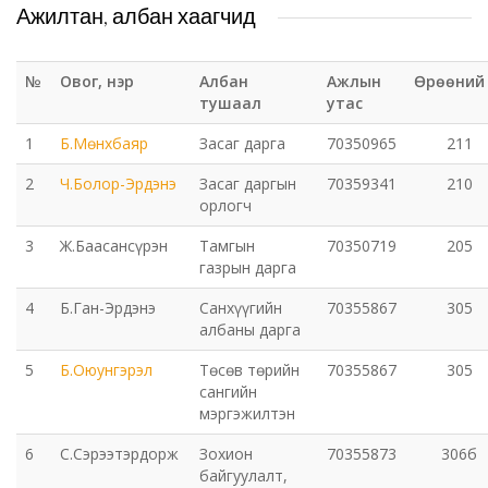
Ажилтан, албан хаагчид
Татварын газар
№
Овог, нэр
Албан
Ажлын
Өрөөний
тушаал
утас
Улсын бүртгэлийн хэлтэс
1
Б.Мөнхбаяр
Засаг дарга
70350965
211
Ус цаг уур, орчны шинжилгээний төв
2
Ч.Болор-Эрдэнэ
Засаг даргын
70359341
210
орлогч
Хүүхэд, гэр бүлийн хөгжил, хамгааллын газар
3
Ж.Баасансүрэн
Тамгын
70350719
205
газрын дарга
Хөдөлмөр, халамжийн үйлчилгээний газар
4
Б.Ган-Эрдэнэ
Санхүүгийн
70355867
305
албаны дарга
Цагдаагийн газар
5
Б.Оюунгэрэл
Төсөв төрийн
70355867
305
Шүүх шинжилгээний хэлтэс
сангийн
мэргэжилтэн
Шүүхийн шийдвэр гүйцэтгэх газар-437 дугаар
6
С.Сэрээтэрдорж
Зохион
70355873
306б
нээлттэй хорих анги
байгуулалт,