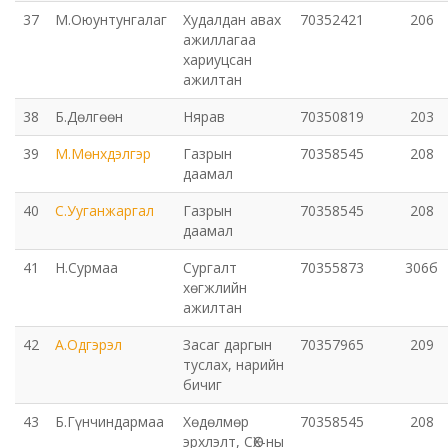
37
М.Оюунтунгалаг
Худалдан авах
70352421
206
ажиллагаа
хариуцсан
ажилтан
38
Б.Дөлгөөн
Нярав
70350819
203
39
М.Мөнхдэлгэр
Газрын
70358545
208
даамал
40
С.Ууганжаргал
Газрын
70358545
208
даамал
41
Н.Сурмаа
Сургалт
70355873
306б
хөгжлийн
ажилтан
42
А.Одгэрэл
Засаг даргын
70357965
209
туслах, нарийн
бичиг
43
Б.Гүнчиндармаа
Хөдөлмөр
70358545
208
эрхлэлт, СӨХ-ны