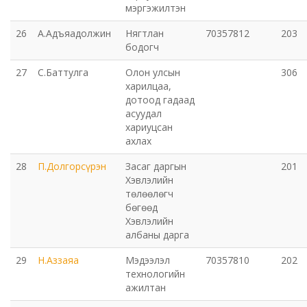
мэргэжилтэн
26
А.Адъяадолжин
Нягтлан
70357812
203
бодогч
27
С.Баттулга
Олон улсын
306
харилцаа,
дотоод гадаад
асуудал
хариуцсан
ахлах
28
П.Долгорсүрэн
Засаг даргын
201
Хэвлэлийн
төлөөлөгч
бөгөөд
Хэвлэлийн
албаны дарга
29
Н.Аззаяа
Мэдээлэл
70357810
202
технологийн
ажилтан