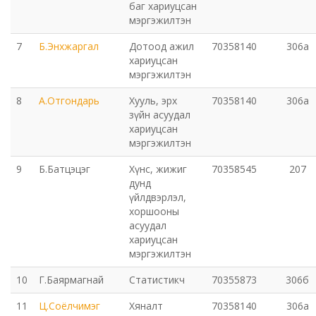
баг хариуцсан
мэргэжилтэн
Эрүүл мэндийн газар
7
Б.Энхжаргал
Дотоод ажил
70358140
306а
Авто тээврийн төв
хариуцсан
мэргэжилтэн
Мал эмнэлгийн газар
8
А.Отгондарь
Хууль, эрх
70358140
306а
зүйн асуудал
хариуцсан
Хүнс, хөдөө аж ахуйн газар
мэргэжилтэн
Баян-Өндөр сумын ЗДТГ
9
Б.Батцэцэг
Хүнс, жижиг
70358545
207
дунд
үйлдвэрлэл,
Жаргалант сумын ЗДТГ
хоршооны
асуудал
Орхон аймгийн Иргэний хэргийн давж заалдах
хариуцсан
мэргэжилтэн
шатны шүүх
10
Г.Баярмагнай
Статистикч
70355873
306б
Орхон аймгийн Эрүүгийн хэргийн давж заалдах
11
Ц.Соёлчимэг
Хяналт
70358140
306а
шатны шүүх