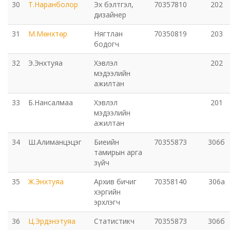
30
Т.Наранболор
Эх бэлтгэл,
70357810
202
дизайнер
31
М.Мөнхтөр
Нягтлан
70350819
203
бодогч
32
Э.Энхтуяа
Хэвлэл
202
мэдээлийн
ажилтан
33
Б.Нансалмаа
Хэвлэл
201
мэдээлийн
ажилтан
34
Ш.Алиманцэцэг
Биеийн
70355873
306б
тамирын арга
зүйч
35
Ж.Энхтуяа
Архив бичиг
70358140
306а
хэргийн
эрхлэгч
36
Ц.Эрдэнэтуяа
Статистикч
70355873
306б