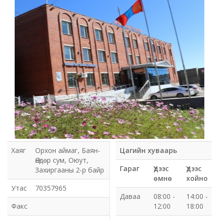
Мэдээлэл холбооны сүлжээ ХХК Орхон аймгийн
газар
Мэдээлэл шуурхай удирдлагын төв
Нийтийн номын сан
Эрдэнэт Булганы цахилгаан түгээх сүлжээ ТӨХК
Эрдэнэт ус, дулаан түгээх сүлжээ ОНӨХК
Бүсийн оношлогоо эмчилгээний төв
Хаяг
Орхон аймаг, Баян-
Цагийн хуваарь
Өндөр сум, Оюут,
Хот тохижуулах газар
Гараг
Үдээс
Үдээс
Захиргааны 2-р байр
өмнө
хойно
Орхон аймаг Шуудан үйлчилгээний газар
Утас
70357965
Даваа
08:00 -
14:00 -
Факс
12:00
18:00
Биеийн тамир, спортын газар