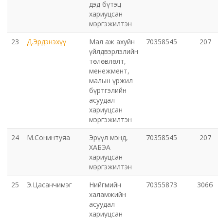
дэд бүтэц
хариуцсан
мэргэжилтэн
23
Д.Эрдэнэхүү
Мал аж ахуйн
70358545
207
үйлдвэрлэлийн
төлөвлөлт,
менежмент,
малын үржил
бүртгэлийн
асуудал
хариуцсан
мэргэжилтэн
24
М.Сонинтуяа
Эрүүл мэнд,
70358545
207
ХАБЭА
хариуцсан
мэргэжилтэн
25
Э.Цасанчимэг
Нийгмийн
70355873
306б
халамжийн
асуудал
хариуцсан