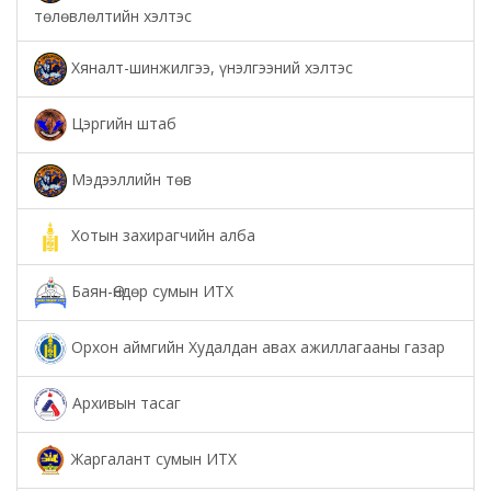
төлөвлөлтийн хэлтэс
Хяналт-шинжилгээ, үнэлгээний хэлтэс
Цэргийн штаб
Мэдээллийн төв
Хотын захирагчийн алба
Баян-Өндөр сумын ИТХ
Орхон аймгийн Худалдан авах ажиллагааны газар
Архивын тасаг
Жаргалант сумын ИТХ