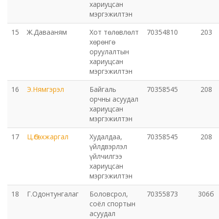
хариуцсан
мэргэжилтэн
Хот байгуулалт, барилга захиалагчийн алба утүг
15
Ж.Давааням
Хот төлөвлөлт
70354810
203
хөрөнгө
Сэлэнгэ голын сав газрын захиргаа
оруулалтын
хариуцсан
мэргэжилтэн
Орхон аймаг дахь Эрүүл мэндийн даатгалын хэлтэс
16
Э.Нямгэрэл
Байгаль
70358545
208
Эрдэнэт цэцэрлэгт хүрээлэн ашиглалтын өмнөх
орчны асуудал
хариуцсан
захиргаа
мэргэжилтэн
Эрдэнэт шинжлэх ухаан, технологийн парк
17
Ц.Өсөхжаргал
Худалдаа,
70358545
208
үйлдвэрлэл
үйлчилгээ
хариуцсан
мэргэжилтэн
18
Г.Одонтунгалаг
Боловсрол,
70355873
306б
соёл спортын
асуудал