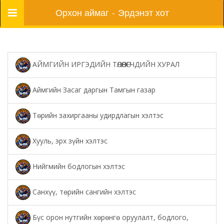
Цэс
Орхон аймаг - Эрдэнэт хот
АЙМГИЙН ИРГЭДИЙН ТӨЛӨӨЛӨГЧДИЙН ХУРАЛ
Аймгийн Засаг даргын Тамгын газар
Төрийн захиргааны удирдлагын хэлтэс
Хууль, эрх зүйн хэлтэс
Нийгмийн бодлогын хэлтэс
Санхүү, төрийн сангийн хэлтэс
Бүс орон нутгийн хөрөнгө оруулалт, бодлого,