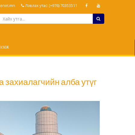
enet.mn
Лавлах утас: (+976) 70353511
ЛАМЖ
а захиалагчийн алба утүг