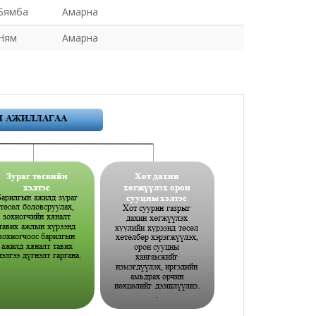
Бямба
Амарна
Ням
Амарна