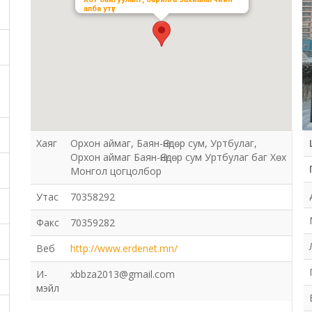
алба утүг
Хаяг
Орхон аймаг, Баян-Өндөр сум, Уртбулаг,
Орхон аймаг Баян-Өндөр сум Уртбулаг баг Хөх
Монгол цогцолбор
Утас
70358292
Факс
70359282
Веб
http://www.erdenet.mn/
И-
xbbza2013@gmail.com
мэйл