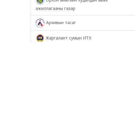
ажиллагааны газар
Архивын тасаг
Жаргалант сумын ИТХ
Төрийн аудитын газар
Соёл урлагийн газар
Орхон аймаг дахь Сум дундын иргэний
хэргийн анхан шатны шүүх
Орхон аймаг дахь Шүүхийн тамгын газар
БОЛОВСРОЛ, ШИНЖЛЭХ УХААНЫ ЯАМНЫ
ХАРЬЯА ОРХОН АЙМАГ ДАХЬ ХӨДӨӨ АЖ АХУЙН