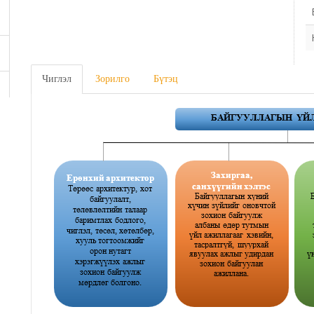
Чиглэл
Зорилго
Бүтэц