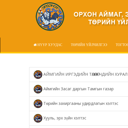
НҮҮР ХУУДАС
ТӨРИЙН ҮЙЛЧИЛГЭЭ
ТОГТО
АЙМГИЙН ИРГЭДИЙН ТӨЛӨӨЛӨГЧДИЙН ХУРАЛ
Аймгийн Засаг даргын Тамгын газар
Төрийн захиргааны удирдлагын хэлтэс
Хууль, эрх зүйн хэлтэс