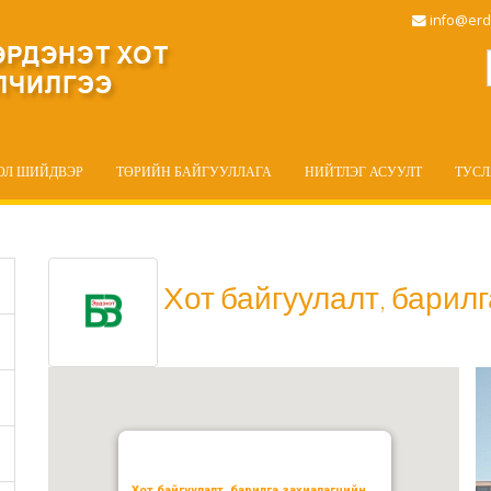
info@erd
ОЛ ШИЙДВЭР
ТӨРИЙН БАЙГУУЛЛАГА
НИЙТЛЭГ АСУУЛТ
ТУС
Хот байгуулалт, барилг
Хот байгуулалт, барилга захиалагчийн