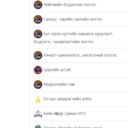
Нийгмийн бодлогын хэлтэс
Санхүү, төрийн сангийн хэлтэс
Бүс орон нутгийн хөрөнгө оруулалт,
бодлого, төлөвлөлтийн хэлтэс
Хяналт-шинжилгээ, үнэлгээний хэлтэс
Цэргийн штаб
Мэдээллийн төв
Хотын захирагчийн алба
Баян-Өндөр сумын ИТХ
Орхон аймгийн Худалдан авах