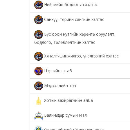
Нийгмийн бодлогын хэлтэс
Санхүү, төрийн сангийн хэлтэс
Бүс орон нутгийн хөрөнгө оруулалт,
бодлого, төлөвлөлтийн хэлтэс
Хяналт-шинжилгээ, үнэлгээний хэлтэс
Цэргийн штаб
Мэдээллийн төв
Хотын захирагчийн алба
Баян-Өндөр сумын ИТХ
Орхон аймгийн Худалдан авах