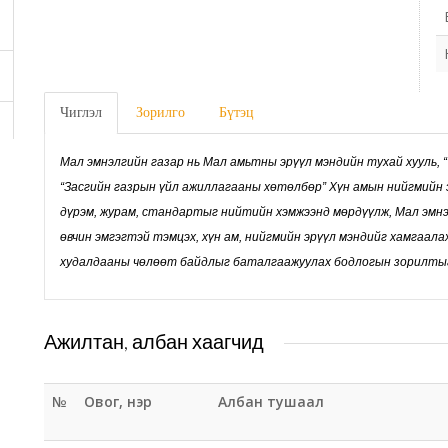
Чиглэл
Зорилго
Бүтэц
Мал эмнэлгийн газар нь Мал амьтны эрүүл мэндийн тухай хууль, 
“Засгийн газрын үйл ажиллагааны хөтөлбөр” Хүн амын нийгмийн 
дүрэм, журам, стандартыг нийтийн хэмжээнд мөрдүүлж, Мал эмн
өвчин эмгэгтэй тэмцэх, хүн ам, нийгмийн эрүүл мэндийг хамгаала
худалдааны чөлөөт байдлыг баталгаажуулах бодлогын зорилтыг
Ажилтан, албан хаагчид
№
Овог, нэр
Албан тушаал