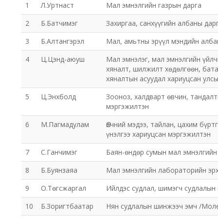
1
Л.Уртнаст
Мал эмнэлгийн газрын дарга
2
Б.Батчимэг
Захиргаа, санхүүгийн албаны дар
3
Б.Алтангэрэл
Мал, амьтны эрүүл мэндийн алба
4
Ц.Цэнд-аюуш
Мал эмнэлэг, мал эмнэлгийн үйлч
хяналт, шилжилт хөдөлгөөн, бат
хяналтын асуудал хариуцсан улсы
5
Ц.Энхболд
Зооноз, халдварт өвчин, тандалт
мэргэжилтэн
6
М.Пагмадулам
Өвчний мэдээ, тайлан, цахим бүрт
үнэлгээ хариуцсан мэргэжилтэн
7
С.Ганчимэг
Баян-өндөр сумын мал эмнэлгийн
8
Б.Буянзаяа
Мал эмнэлгийн лабораторийн эр
9
О.Төгсжаргал
Ийлдэс судлал, шимэгч судлалын
10
Б.Зоригтбаатар
Нян судлалын шинжээч эмч /Моле