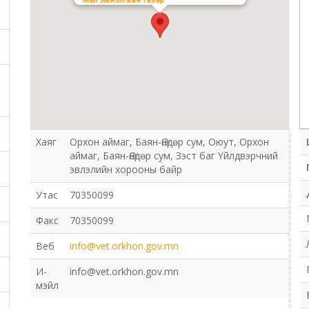
Мал эмнэлгийн газар
Хаяг
Орхон аймаг, Баян-Өндөр сум, Оюут, Орхон
аймаг, Баян-Өндөр сум, Зэст баг Үйлдвэрчний
эвлэлийн хорооны байр
Утас
70350099
Факс
70350099
Веб
info@vet.orkhon.gov.mn
И-
info@vet.orkhon.gov.mn
мэйл