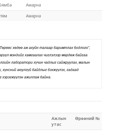
Бямба
Амарна
Ням
Амарна
“Төрөөс хөдөө аж ахуйн талаар баримтлах бодлого”,
эрүүл мэндийг хамгаалах чиглэлээр мөрдөж байгаа
элгийн лаборатори хүчин чадлыг сайжруулах, малын
х, хүнсний аюулгүй байдлыг бэхжүүлэх, гадаад
 хэрэгжүүлэн ажиллаж байна.
Ажлын
Өрөөний №
утас