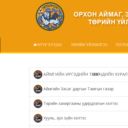
НҮҮР ХУУДАС
ТӨРИЙН ҮЙЛЧИЛГЭЭ
ТОГТО
АЙМГИЙН ИРГЭДИЙН ТӨЛӨӨЛӨГЧДИЙН ХУРАЛ
Аймгийн Засаг даргын Тамгын газар
Төрийн захиргааны удирдлагын хэлтэс
Хууль, эрх зүйн хэлтэс