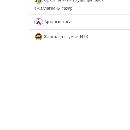
ажиллагааны газар
Архивын тасаг
Жаргалант сумын ИТХ
Төрийн аудитын газар
Соёл урлагийн газар
Орхон аймаг дахь Сум дундын иргэний
хэргийн анхан шатны шүүх
Орхон аймаг дахь Шүүхийн тамгын газар
БОЛОВСРОЛ, ШИНЖЛЭХ УХААНЫ ЯАМНЫ
ХАРЬЯА ОРХОН АЙМАГ ДАХЬ ХӨДӨӨ АЖ АХУЙН