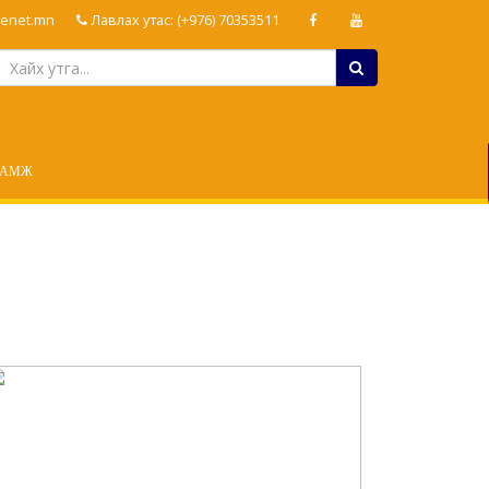
enet.mn
Лавлах утас: (+976) 70353511
ЛАМЖ