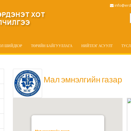
info@erd
ОЛ ШИЙДВЭР
ТӨРИЙН БАЙГУУЛЛАГА
НИЙТЛЭГ АСУУЛТ
ТУС
Мал эмнэлгийн газар