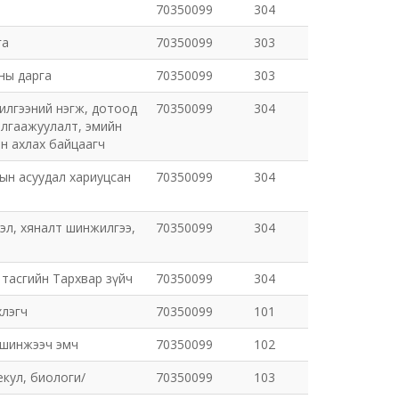
70350099
304
га
70350099
303
ны дарга
70350099
303
илгээний нэгж, дотоод
70350099
304
алгаажуулалт, эмийн
н ахлах байцаагч
ын асуудал хариуцсан
70350099
304
гэл, хяналт шинжилгээ,
70350099
304
 тасгийн Тархвар зүйч
70350099
304
хлэгч
70350099
101
 шинжээч эмч
70350099
102
кул, биологи/
70350099
103