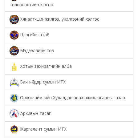
төлөвлөлтийн хэлтэс
Хяналт-шинжилгээ, үнэлгээний хэлтэс
Цэргийн штаб
Мэдээллийн төв
Хотын захирагчийн алба
Баян-Өндөр сумын ИТХ
Орхон аймгийн Худалдан авах ажиллагааны газар
Архивын тасаг
Жаргалант сумын ИТХ