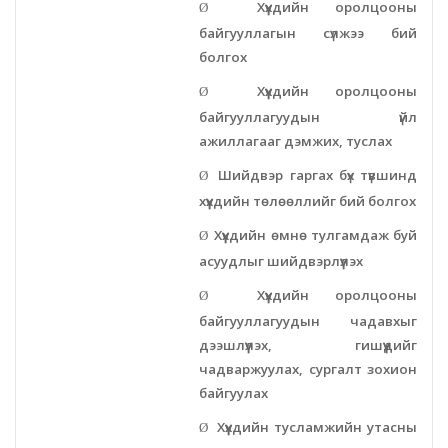
Хүүхдийн оролцооны
Ø
байгууллагын сүлжээ бий
болгох
Хүүхдийн оролцооны
Ø
байгууллагуудын үйл
ажиллагааг дэмжих, туслах
Шийдвэр гаргах бүх түвшинд
Ø
хүүхдийн төлөөллийг бий болгох
Хүүхдийн өмнө тулгамдаж буй
Ø
асуудлыг шийдвэрлүүлэх
Хүүхдийн оролцооны
Ø
байгууллагуудын чадавхыг
дээшлүүлэх, гишүүдийг
чадваржуулах, сургалт зохион
байгуулах
Хүүхдийн тусламжийн утасны
Ø