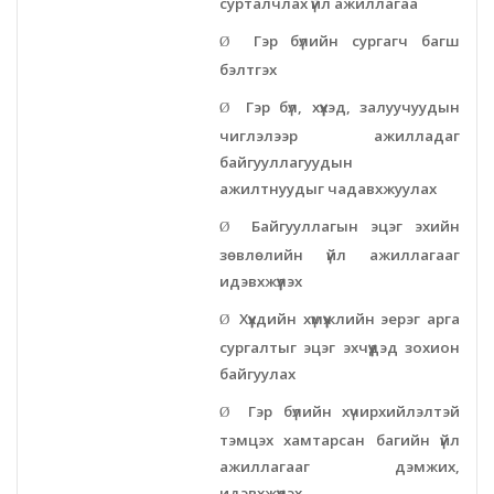
сурталчлах үйл ажиллагаа
Эрүүл мэндийн газар
Гэр бүлийн сургагч багш
Ø
бэлтгэх
Авто тээврийн төв
Гэр бүл, хүүхэд, залуучуудын
Ø
чиглэлээр ажилладаг
Мал эмнэлгийн газар
байгууллагуудын
ажилтнуудыг чадавхжуулах
Хүнс, хөдөө аж ахуйн газар
Байгууллагын эцэг эхийн
Ø
зөвлөлийн үйл ажиллагааг
Баян-Өндөр сумын ЗДТГ
идэвхжүүлэх
Жаргалант сумын ЗДТГ
Хүүхдийн хүмүүжлийн эерэг арга
Ø
сургалтыг эцэг эхчүүдэд зохион
Орхон аймгийн Иргэний хэргийн давж заалдах
байгуулах
шатны шүүх
Гэр бүлийн хүчирхийлэлтэй
Ø
тэмцэх хамтарсан багийн үйл
Орхон аймгийн Эрүүгийн хэргийн давж заалдах
ажиллагааг дэмжих,
шатны шүүх
идэвхжүүлэх