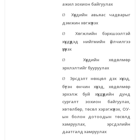
ажил зохион байгуулах
Хүүхдийн авьяас чадварыг
Ø
дэмжин хөгжүүлэх
Хөгжлийн бэрхшээлтэй
Ø
хүүхдүүдэд нийгмийн үйлчилгээ
үзүүлэх
Хүүхдийн хөдөлмөр
Ø
эрхлэлтийг бууруулах
Эрсдэлт нөхцөл дэх хүүхэд,
Ø
бүтэн өнчин хүүхэд, хөдөлмөр
эрхэлж буй хүүхдүүдийн дунд
сургалт зохион байгуулах,
хөтөлбөр, төсөл хэрэгжүүлэх, ОУ-
ын болон дотоодын төсөлд
хамруулах, эрсдэлийн
даатгалд хамруулах