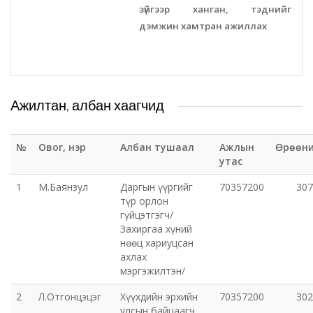
зүйгээр ханган, тэднийг
дэмжин хамтран ажиллах
Ажилтан, албан хаагчид
№
Овог, нэр
Албан тушаал
Ажлын
Өрөөн
утас
1
М.Баянзул
Даргын үүргийг
70357200
307
түр орлон
гүйцэтгэгч/
Захиргаа хүний
нөөц хариуцсан
ахлах
мэргэжилтэн/
2
Л.Отгонцэцэг
Хүүхдийн эрхийн
70357200
302
улсын байцаагч