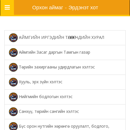
Цэс
Орхон аймаг - Эрдэнэт хот
АЙМГИЙН ИРГЭДИЙН ТӨЛӨӨЛӨГЧДИЙН ХУРАЛ
Аймгийн Засаг даргын Тамгын газар
Төрийн захиргааны удирдлагын хэлтэс
Хууль, эрх зүйн хэлтэс
Нийгмийн бодлогын хэлтэс
Санхүү, төрийн сангийн хэлтэс
Бүс орон нутгийн хөрөнгө оруулалт, бодлого,