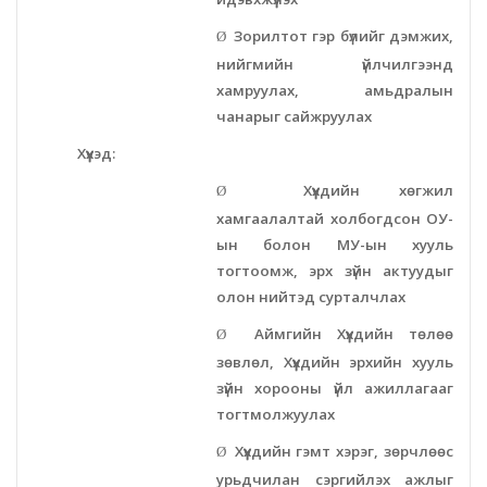
Зорилтот гэр бүлийг дэмжих,
Ø
Орхон аймаг дахь Захиргааны хэргийн анхан
нийгмийн үйлчилгээнд
шатны шүүх
хамруулах, амьдралын
чанарыг сайжруулах
Орхон аймаг дахь Сум дундын эрүүгийн хэргийн
Хүүхэд:
анхан шатны шүүх
Хүүхдийн хөгжил
Ø
Хүүхэд залуучуудын театр
хамгаалалтай холбогдсон ОУ-
ын болон МУ-ын хууль
Цэцэрлэгжүүлэлт ногоон байгууламжийн газар
тогтоомж, эрх зүйн актуудыг
олон нийтэд сурталчлах
Эрдэнэтийн ДЦС ТӨХК
Аймгийн Хүүхдийн төлөө
Ø
зөвлөл, Хүүхдийн эрхийн хууль
Сум дундын ойн анги
зүйн хорооны үйл ажиллагааг
тогтмолжуулах
Музей
Хүүхдийн гэмт хэрэг, зөрчлөөс
Ø
урьдчилан сэргийлэх ажлыг
Нийтлэг үйлчилгээний алба