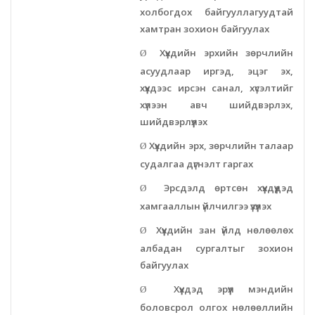
холбогдох байгууллагуудтай
хамтран зохион байгуулах
Хот байгуулалт, барилга захиалагчийн алба утүг
Хүүхдийн эрхийн зөрчлийн
Ø
Сэлэнгэ голын сав газрын захиргаа
асуудлаар иргэд, эцэг эх,
хүүхдээс ирсэн санал, хүсэлтийг
хүлээн авч шийдвэрлэх,
Орхон аймаг дахь Эрүүл мэндийн даатгалын хэлтэс
шийдвэрлүүлэх
Эрдэнэт цэцэрлэгт хүрээлэн ашиглалтын өмнөх
Хүүхдийн эрх, зөрчлийн талаар
Ø
захиргаа
судалгаа дүгнэлт гаргах
Эрсдэлд өртсөн хүүхдүүдэд
Ø
Эрдэнэт шинжлэх ухаан, технологийн парк
хамгааллын үйлчилгээ үзүүлэх
Хүүхдийн зан үйлд нөлөөлөх
Ø
албадан сургалтыг зохион
байгуулах
Хүүхдэд эрүүл мэндийн
Ø
боловсрол олгох нөлөөллийн