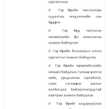
сурталчлах
Гэр бүлийн чиглэлээрх
Ø
Татварын газар
судалгаа, мэдээллийн сан
бүрдүүлэх
Улсын бүртгэлийн хэлтэс
Гэр бүлд чиглэсэн
Ø
Ус цаг уур, орчны шинжилгээний төв
нөлөөллийн үйл ажиллагаа
зохион байгуулах
Хүүхэд, гэр бүлийн хөгжил, хамгааллын газар
Гэр бүлийн боловсрол олгох
Ø
сургалтыг зохион байгуулах
Хөдөлмөр, халамжийн үйлчилгээний газар
Гэр бүлийн хүчирхийллийн
Ø
нөхцөл байдлын талаар үнэлгээ
Цагдаагийн газар
хийх, урьдчилан сэргийлэх,
соён гэгээрүүлэх ажлыг
Шүүх шинжилгээний хэлтэс
холбогдох байгууллагуудтай
хамтран зохион байгуулах
Шүүхийн шийдвэр гүйцэтгэх газар-437 дугаар
Гэр бүлийг алдаршуулах
Ø
нээлттэй хорих анги