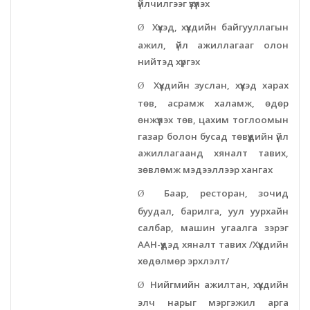
үйлчилгээг үзүүлэх
Хүүхэд, хүүхдийн байгууллагын
Ø
ажил, үйл ажиллагааг олон
нийтэд хүргэх
Хүүхдийн зуслан, хүүхэд харах
Ø
төв, асрамж халамж, өдөр
өнжүүлэх төв, цахим тоглоомын
газар болон бусад төвүүдийн үйл
ажиллагаанд хяналт тавих,
зөвлөмж мэдээллээр хангах
Баар, ресторан, зочид
Ø
буудал, барилга, уул уурхайн
салбар, машин угаалга зэрэг
ААН-үүдэд хяналт тавих /Хүүхдийн
хөдөлмөр эрхлэлт/
Нийгмийн ажилтан, хүүхдийн
Ø
элч нарыг мэргэжил арга