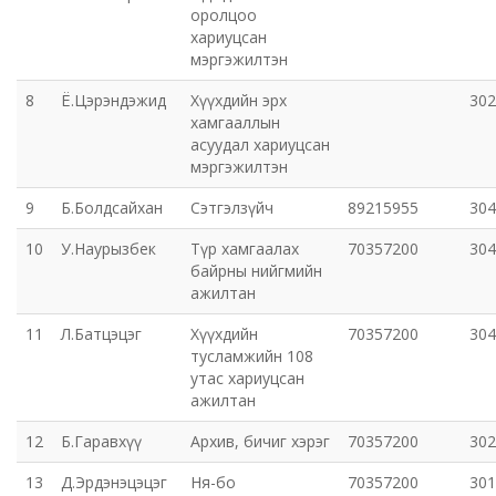
оролцоо
хариуцсан
мэргэжилтэн
8
Ё.Цэрэндэжид
Хүүхдийн эрх
302
хамгааллын
асуудал хариуцсан
мэргэжилтэн
9
Б.Болдсайхан
Сэтгэлзүйч
89215955
304
10
У.Наурызбек
Түр хамгаалах
70357200
304
байрны нийгмийн
ажилтан
11
Л.Батцэцэг
Хүүхдийн
70357200
304
тусламжийн 108
утас хариуцсан
ажилтан
12
Б.Гаравхүү
Архив, бичиг хэрэг
70357200
302
13
Д.Эрдэнэцэцэг
Ня-бо
70357200
301