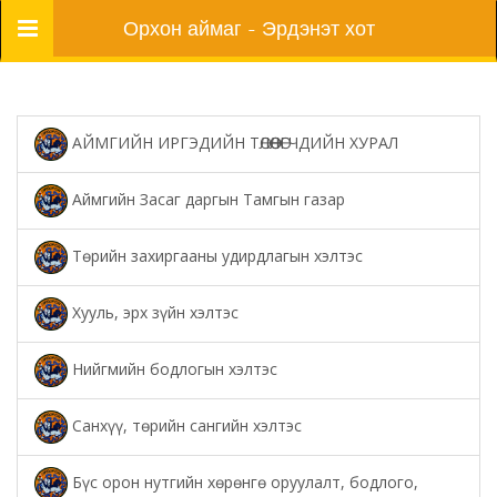
Цэс
Орхон аймаг - Эрдэнэт хот
АЙМГИЙН ИРГЭДИЙН ТӨЛӨӨЛӨГЧДИЙН ХУРАЛ
Аймгийн Засаг даргын Тамгын газар
Төрийн захиргааны удирдлагын хэлтэс
Хууль, эрх зүйн хэлтэс
Нийгмийн бодлогын хэлтэс
Санхүү, төрийн сангийн хэлтэс
Бүс орон нутгийн хөрөнгө оруулалт, бодлого,