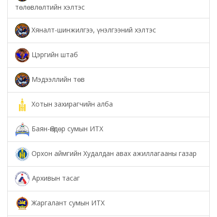
төлөвлөлтийн хэлтэс
Хяналт-шинжилгээ, үнэлгээний хэлтэс
Цэргийн штаб
Мэдээллийн төв
Хотын захирагчийн алба
Баян-Өндөр сумын ИТХ
Орхон аймгийн Худалдан авах ажиллагааны газар
Архивын тасаг
Жаргалант сумын ИТХ