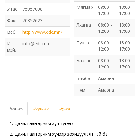
Мягмар
08:00 -
13:00 -
Утас
75957008
Газрын харилцаа барилга хот байгуулалтын газар
12:00
17:00
Факс
70352623
Лхагва
08:00 -
13:00 -
Нийгмийн даатгалын газар
12:00
17:00
Веб
http://www.edc.mn/
Пүрэв
08:00 -
13:00 -
Онцгой байдлын газар
И-
info@edc.mn
12:00
17:00
мэйл
Орон нутгийн Өмчийн газар
Баасан
08:00 -
13:00 -
12:00
17:00
Орхон аймаг дахь Гаалийн газар
Бямба
Амарна
Ням
Амарна
Орхон аймгийн Байгаль орчны газар
Санхүүгийн хяналт, дотоод аудитын газар
Чиглэл
Зорилго
Бүтэц
Стандарт, хэмжил зүйн хэлтэс
1. Цахилгаан эрчим хүч түгээх
2. Цахилгаан эрчим хүчээр зохицуулалттай ба
Статистикийн хэлтэс