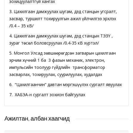
зохицуулалтгүй хангах
3. Цахилгаан дамжуулах шугам, дэд станцын угсралт,
Татварын газар
засвар, туршилт тохируулгын ажил үйлчилгээ эрхлэх
/0.4 – 35 кВ/
Улсын бүртгэлийн хэлтэс
4. Цахилгаан дамжуулах шугам, дэд станцын ТЭЗҮ ,
зураг төсөл боловсруулах /0.4-35 кВ хүртэл/
Ус цаг уур, орчны шинжилгээний төв
5. Монгол Улсад зөвшөөрөгдсөн загварын цахилгаан
Хүүхэд, гэр бүлийн хөгжил, хамгааллын газар
эрчим хүчний 1 ба 3 фазын механик, электрон,
импульсийн тоолуур гүйдлийн трансформатор
засварлах, тохируулах, суурилуулах, худалдах
Хөдөлмөр, халамжийн үйлчилгээний газар
6. “Цахилгаанчин” давтан мэргэшүүлэх сургалт явуулах
Цагдаагийн газар
7. ХАБЭА-н сургалт зохион байгуулах
Шүүх шинжилгээний хэлтэс
Ажилтан, албан хаагчид
Шүүхийн шийдвэр гүйцэтгэх газар-437 дугаар
нээлттэй хорих анги