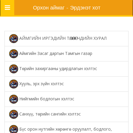
Цэс
Орхон аймаг - Эрдэнэт хот
АЙМГИЙН ИРГЭДИЙН ТӨЛӨӨЛӨГЧДИЙН ХУРАЛ
Аймгийн Засаг даргын Тамгын газар
Төрийн захиргааны удирдлагын хэлтэс
Хууль, эрх зүйн хэлтэс
Нийгмийн бодлогын хэлтэс
Санхүү, төрийн сангийн хэлтэс
Бүс орон нутгийн хөрөнгө оруулалт, бодлого,