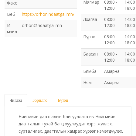
Мягмар
08:00 -
14:00 
Факс
12:00
18:00
Газрын харилцаа барилга хот байгуулалтын газар
Веб
https://orhon.ndaatgal.mn/
Лхагва
08:00 -
14:00 
И-
orhon@ndaatgal.mn
12:00
18:00
Нийгмийн даатгалын газар
мэйл
Пүрэв
08:00 -
14:00 
Онцгой байдлын газар
12:00
18:00
Баасан
08:00 -
14:00 
Орон нутгийн Өмчийн газар
12:00
18:00
Бямба
Амарна
Орхон аймаг дахь Гаалийн газар
Ням
Амарна
Орхон аймгийн Байгаль орчны газар
Чиглэл
Зорилго
Бүтэц
Санхүүгийн хяналт, дотоод аудитын газар
Нийгмийн даатгалын байгууллага нь Нийгмийн
Стандарт, хэмжил зүйн хэлтэс
даатгалын тухай багц хуулиудыг хэрэгжүүлэх,
сурталчлах, даатгалын хамрах хүрээг нэмэгдүүлэх,
Статистикийн хэлтэс