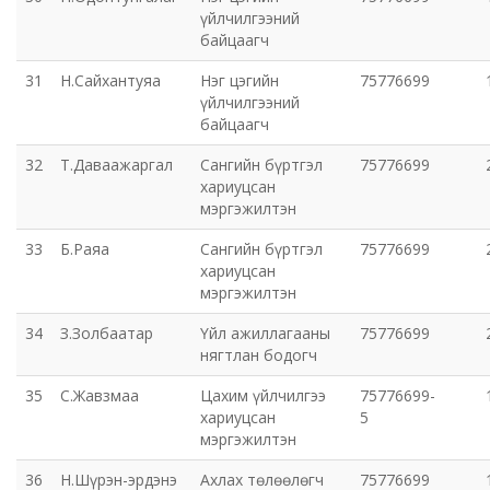
үйлчилгээний
байцаагч
31
Н.Сайхантуяа
Нэг цэгийн
75776699
үйлчилгээний
байцаагч
32
Т.Даваажаргал
Сангийн бүртгэл
75776699
хариуцсан
мэргэжилтэн
33
Б.Раяа
Сангийн бүртгэл
75776699
хариуцсан
мэргэжилтэн
34
З.Золбаатар
Үйл ажиллагааны
75776699
нягтлан бодогч
35
С.Жавзмаа
Цахим үйлчилгээ
75776699-
хариуцсан
5
мэргэжилтэн
36
Н.Шүрэн-эрдэнэ
Ахлах төлөөлөгч
75776699