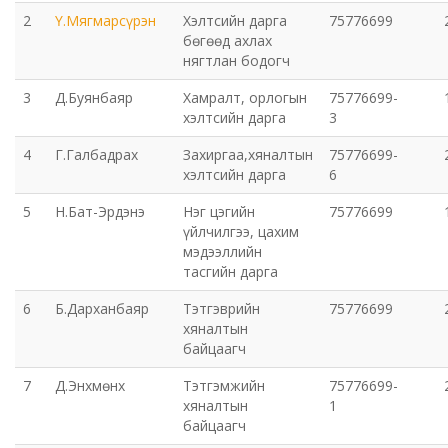
2
Ү.Мягмарсүрэн
Хэлтсийн дарга
75776699
Эрүүл мэндийн газар
бөгөөд ахлах
нягтлан бодогч
Авто тээврийн төв
3
Д.Буянбаяр
Хамралт, орлогын
75776699-
хэлтсийн дарга
3
Мал эмнэлгийн газар
4
Г.Галбадрах
Захиргаа,хяналтын
75776699-
хэлтсийн дарга
6
Хүнс, хөдөө аж ахуйн газар
5
Н.Бат-Эрдэнэ
Нэг цэгийн
75776699
үйлчилгээ, цахим
Баян-Өндөр сумын ЗДТГ
мэдээллийн
тасгийн дарга
Жаргалант сумын ЗДТГ
6
Б.Дарханбаяр
Тэтгэврийн
75776699
хяналтын
Орхон аймгийн Иргэний хэргийн давж заалдах
байцаагч
шатны шүүх
7
Д.Энхмөнх
Тэтгэмжийн
75776699-
хяналтын
1
Орхон аймгийн Эрүүгийн хэргийн давж заалдах
байцаагч
шатны шүүх