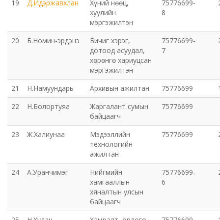
19
Д.Идэржавхлан
Хүний нөөц,
75776699-
хуулийн
8
мэргэжилтэн
20
Б.Номин-эрдэнэ
Бичиг хэрэг,
75776699-
дотоод асуудал,
7
хөрөнгө хариуцсан
мэргэжилтэн
21
Н.Намуундарь
Архивын ажилтан
75776699
22
Н.Болортуяа
Жаргалант сумын
75776699
байцаагч
23
Ж.Халиунаа
Мэдээллийн
75776699
технологийн
ажилтан
24
А.Уранчимэг
Нийгмийн
75776699-
хамгааллын
6
хяналтын улсын
байцаагч
25
Н.Хулан
Хамралт, орлого,
75776699-