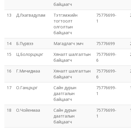
байцаагч
Хот байгуулалт, барилга захиалагчийн алба утүг
13
Д.Лхагвадулам
Тэтгэмжийн
75776699-
тогтоолт
1
олголтын
Сэлэнгэ голын сав газрын захиргаа
байцаагч
14
Б.Пүрвээ
Магадлагч эмч
75776699
Орхон аймаг дахь Эрүүл мэндийн даатгалын хэлтэс
15
Ц.Болорцэцэг
Хяналт шалгалтын
75776699-
Эрдэнэт цэцэрлэгт хүрээлэн ашиглалтын өмнөх
байцаагч
6
захиргаа
16
Г.Мичидмаа
Хяналт шалгалтын
75776699-
байцаагч
6
Эрдэнэт шинжлэх ухаан, технологийн парк
17
О.Ганцэцэг
Сайн дурын
75776699-
даатгалын
1
байцаагч
18
О.Чойенмаа
Сайн дурын
75776699-
даатгалын
1
байцаагч