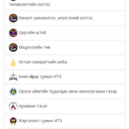
төлөвлөлтийн хэлтэс
Хяналт-шинжилгээ, үнэлгээний хэлтэс
Цэргийн штаб
Мэдээллийн төв
Хотын захирагчийн алба
Баян-Өндөр сумын ИТХ
Орхон аймгийн Худалдан авах ажиллагааны газар
Архивын тасаг
Жаргалант сумын ИТХ