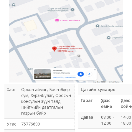
Мэдээлэл холбооны сүлжээ ХХК Орхон аймгийн
газар
Мэдээлэл шуурхай удирдлагын төв
Нийтийн номын сан
Эрдэнэт Булганы цахилгаан түгээх сүлжээ ТӨХК
Эрдэнэт ус, дулаан түгээх сүлжээ ОНӨХК
Бүсийн оношлогоо эмчилгээний төв
Хаяг
Орхон аймаг, Баян-Өндөр
Цагийн хуваарь
сум, Хүрэнбулаг, Оросын
Хот тохижуулах газар
Гараг
Үдээс
Үдээс
консулын зүүн талд
өмнө
хойн
Нийгмийн даатгалын
Орхон аймаг Шуудан үйлчилгээний газар
газрын байр
Даваа
08:00 -
14:00 
12:00
18:00
Утас
75776699
Биеийн тамир, спортын газар