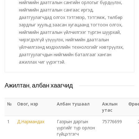
нийгмийн даатгалын сангийн орлогыг бүрдүүлэх,
нийгмийн даатгалын сангаас иргэд,
Татварын газар
даатгуулагчдад олгох тэтгэвэр, тэтгэмж, төлбөр
зардлыг хуульд заасан хугацаанд тогтоон олгох,
Улсын бүртгэлийн хэлтэс
нийгмийн даатгалын үйлчилгээг түргэн шуурхай,
чирэгдэлгүй үзүүүлэх, нийгмийн даатгалын
Ус цаг уур, орчны шинжилгээний төв
үйлчилгээнд мэдээллийн технологийг нэвтрүүлэх,
даатгуулагчдын нийгмийн баталгааг ханган
ажиллах чиг үүрэгтэй.
Хүүхэд, гэр бүлийн хөгжил, хамгааллын газар
Хөдөлмөр, халамжийн үйлчилгээний газар
Ажилтан, албан хаагчид
Цагдаагийн газар
№
Овог, нэр
Албан тушаал
Ажлын
Өрө
Шүүх шинжилгээний хэлтэс
утас
1
Д.Нармандах
Газрын даргын
75776699
Шүүхийн шийдвэр гүйцэтгэх газар-437 дугаар
үүргийг түр орлон
гүйцэтгэгч
нээлттэй хорих анги