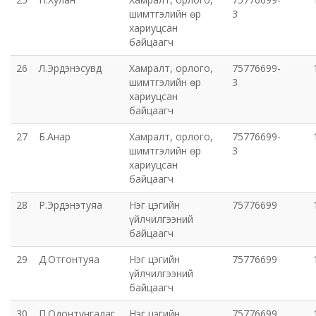
шимтгэлийн өр
3
хариуцсан
байцаагч
26
Л.Эрдэнэсувд
Хамралт, орлого,
75776699-
шимтгэлийн өр
3
хариуцсан
байцаагч
27
Б.Анар
Хамралт, орлого,
75776699-
шимтгэлийн өр
3
хариуцсан
байцаагч
28
Р.Эрдэнэтуяа
Нэг цэгийн
75776699
үйлчилгээний
байцаагч
29
Д.Отгонтуяа
Нэг цэгийн
75776699
үйлчилгээний
байцаагч
30
П.Одонтунгалаг
Нэг цэгийн
75776699