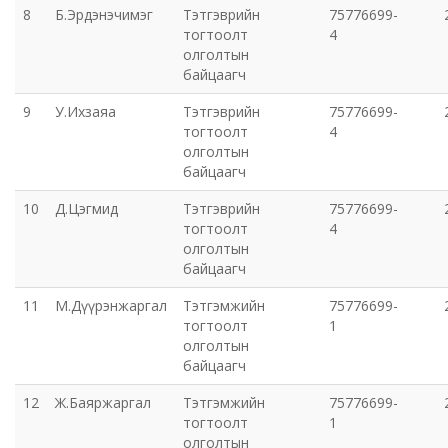
8
Б.Эрдэнэчимэг
Тэтгэврийн
75776699-
тогтоолт
4
Орхон аймаг дахь Захиргааны хэргийн анхан
олголтын
шатны шүүх
байцаагч
9
У.Ихзаяа
Тэтгэврийн
75776699-
Орхон аймаг дахь Сум дундын эрүүгийн хэргийн
тогтоолт
4
анхан шатны шүүх
олголтын
байцаагч
Хүүхэд залуучуудын театр
10
Д.Цэгмид
Тэтгэврийн
75776699-
тогтоолт
4
Цэцэрлэгжүүлэлт ногоон байгууламжийн газар
олголтын
байцаагч
Эрдэнэтийн ДЦС ТӨХК
11
М.Дүүрэнжаргал
Тэтгэмжийн
75776699-
тогтоолт
1
Сум дундын ойн анги
олголтын
байцаагч
Музей
12
Ж.Баяржаргал
Тэтгэмжийн
75776699-
тогтоолт
1
олголтын
Нийтлэг үйлчилгээний алба