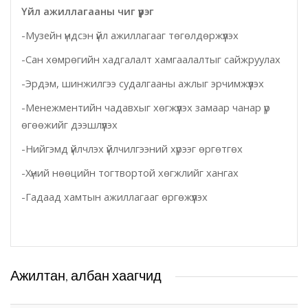
Үйл ажиллагааны чиг үүрэг
Эрүүл мэндийн газар
-Музейн үндсэн үйл ажиллагааг төгөлдөржүүлэх
Авто тээврийн төв
-Сан хөмрөгийн хадгалалт хамгаалалтыг сайжруулах
-Эрдэм, шинжилгээ судалгааны ажлыг эрчимжүүлэх
Мал эмнэлгийн газар
-Менежментийн чадавхыг хөгжүүлэх замаар чанар үр
өгөөжийг дээшлүүлэх
Хүнс, хөдөө аж ахуйн газар
-Нийгэмд үйлчлэх үйлчилгээний хүрээг өргөтгөх
Баян-Өндөр сумын ЗДТГ
-Хүний нөөцийн тогтвортой хөгжлийг хангах
-Гадаад хамтын ажиллагааг өргөжүүлэх
Жаргалант сумын ЗДТГ
Орхон аймгийн Иргэний хэргийн давж заалдах
шатны шүүх
Ажилтан, албан хаагчид
Орхон аймгийн Эрүүгийн хэргийн давж заалдах
шатны шүүх