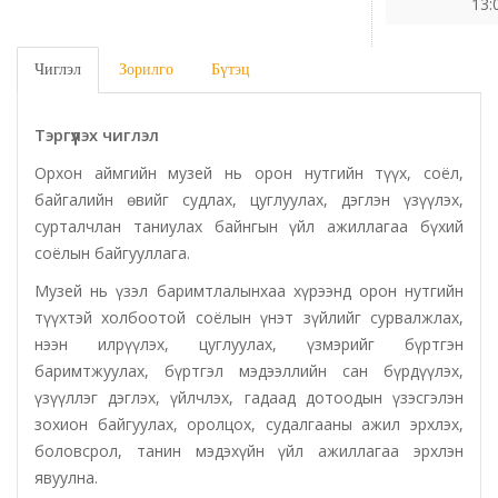
13:
Татварын газар
Чиглэл
Зорилго
Бүтэц
Улсын бүртгэлийн хэлтэс
Тэргүүлэх чиглэл
Ус цаг уур, орчны шинжилгээний төв
Орхон аймгийн музей нь орон нутгийн түүх, соёл,
байгалийн өвийг судлах, цуглуулах, дэглэн үзүүлэх,
Хүүхэд, гэр бүлийн хөгжил, хамгааллын газар
сурталчлан таниулах байнгын үйл ажиллагаа бүхий
соёлын байгууллага.
Хөдөлмөр, халамжийн үйлчилгээний газар
Музей нь үзэл баримтлалынхаа хүрээнд орон нутгийн
түүхтэй холбоотой соёлын үнэт зүйлийг сурвалжлах,
Цагдаагийн газар
нээн илрүүлэх, цуглуулах, үзмэрийг бүртгэн
баримтжуулах, бүртгэл мэдээллийн сан бүрдүүлэх,
Шүүх шинжилгээний хэлтэс
үзүүллэг дэглэх, үйлчлэх, гадаад дотоодын үзэсгэлэн
зохион байгуулах, оролцох, судалгааны ажил эрхлэх,
Шүүхийн шийдвэр гүйцэтгэх газар-437 дугаар
боловсрол, танин мэдэхүйн үйл ажиллагаа эрхлэн
явуулна.
нээлттэй хорих анги