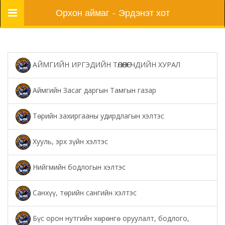
Цэс
Орхон аймаг - Эрдэнэт хот
АЙМГИЙН ИРГЭДИЙН ТӨЛӨӨЛӨГЧДИЙН ХУРАЛ
Аймгийн Засаг даргын Тамгын газар
Төрийн захиргааны удирдлагын хэлтэс
Хууль, эрх зүйн хэлтэс
Нийгмийн бодлогын хэлтэс
Санхүү, төрийн сангийн хэлтэс
Бүс орон нутгийн хөрөнгө оруулалт, бодлого,