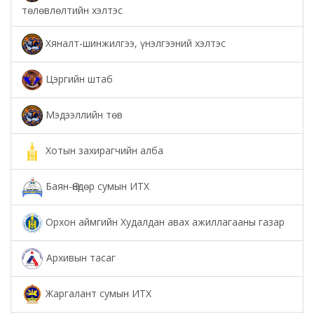
төлөвлөлтийн хэлтэс
Хяналт-шинжилгээ, үнэлгээний хэлтэс
Цэргийн штаб
Мэдээллийн төв
Хотын захирагчийн алба
Баян-Өндөр сумын ИТХ
Орхон аймгийн Худалдан авах ажиллагааны газар
Архивын тасаг
Жаргалант сумын ИТХ