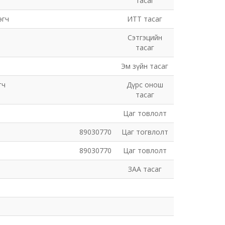
тасаг
эгч
ИТТ тасаг
Сэтгэцийн
тасаг
Эм зүйн тасаг
гч
Дүрс онош
тасаг
Цаг товлолт
89030770
Цаг тогвлолт
89030770
Цаг товлолт
ЗАА тасаг