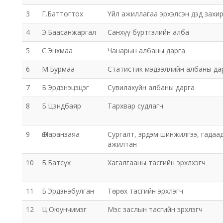
3
Г.Баттогтох
Үйл ажиллагаа эрхэлсэн дэд захи
4
Э.Баасанжаргал
Санхүү бүртгэлийн алба
5
С.Энхмаа
Чанарын албаны дарга
6
М.Бурмаа
Статистик мэдээллийн албаны да
7
Б.Эрдэнэцэцэг
Сувилахуйн албаны дарга
8
Б.Цэндбаяр
Тархвар судлагч
9
Ө.Наранзаяа
Сургалт, эрдэм шинжилгээ, гадаа
ажилтан
10
Б.Батсүх
Хагалгааны тасгийн эрхлхэгч
11
Б.Эрдэнэбулган
Төрөх тасгийн эрхлэгч
12
Ц.Оюунчимэг
Мэс заслын тасгийн эрхлэгч