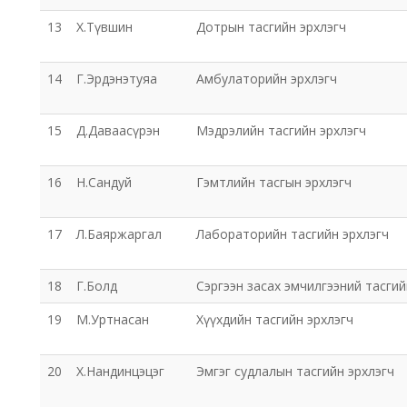
13
Х.Түвшин
Дотрын тасгийн эрхлэгч
14
Г.Эрдэнэтуяа
Амбулаторийн эрхлэгч
15
Д.Даваасүрэн
Мэдрэлийн тасгийн эрхлэгч
16
Н.Сандуй
Гэмтлийн тасгын эрхлэгч
17
Л.Баяржаргал
Лабораторийн тасгийн эрхлэгч
18
Г.Болд
Сэргээн засах эмчилгээний тасгий
19
М.Уртнасан
Хүүхдийн тасгийн эрхлэгч
20
Х.Нандинцэцэг
Эмгэг судлалын тасгийн эрхлэгч