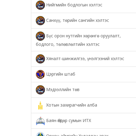
Нийгмийн бодлогын хэлтэс
Санхүү, төрийн сангийн хэлтэс
Бүс орон нутгийн хөрөнгө оруулалт,
бодлого, төлөвлөлтийн хэлтэс
Хяналт-шинжилгээ, үнэлгээний хэлтэс
Цэргийн штаб
Мэдээллийн төв
Хотын захирагчийн алба
Баян-Өндөр сумын ИТХ
Орхон аймгийн Худалдан авах