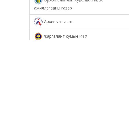
ажиллагааны газар
Архивын тасаг
Жаргалант сумын ИТХ
Төрийн аудитын газар
Соёл урлагийн газар
Орхон аймаг дахь Сум дундын иргэний
хэргийн анхан шатны шүүх
Орхон аймаг дахь Шүүхийн тамгын газар
БОЛОВСРОЛ, ШИНЖЛЭХ УХААНЫ ЯАМНЫ
ХАРЬЯА ОРХОН АЙМАГ ДАХЬ ХӨДӨӨ АЖ АХУЙН