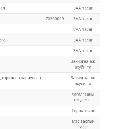
рал
ЗАА тасаг
70350009
ЗАА тасаг
ЗАА тасаг
рга
ЗАА тасаг
ЗАА тасаг
Захиргаа аж
ахуйн та
д харилцаа хариуцсан
Захиргаа аж
ахуйн та
Хагалгааны
нэгдсэн т
Төрөх тасаг
Мэс заслын
тасаг