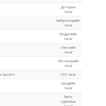
Доторын
тасаг
Амбулаторийн
тасаг
Мэдрэлийн
тасаг
Гэмтлийн
тасаг
Үйл оношийн
тасаг
н эрхлэгч
СЗЭ тасаг
Хүүхдийн
тасаг
Эмгэг
судлалын