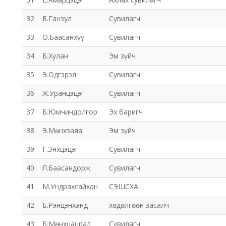
32
Б.Ганзул
Сувилагч
33
О.Баасанхүү
Сувилагч
34
Б.Хулан
Эм зүйч
35
Э.Одгэрэл
Сувилагч
36
Ж.Уранцэцэг
Сувилагч
37
Б.Юмчиндолгор
Эх баригч
38
Э.Мөнхзаяа
Эм зүйч
39
Г.Энхцэцэг
Сувилагч
40
Л.Баасандорж
Сувилагч
41
М.Ундрахсайхан
СЭШСХА
42
Б.Рэнцэнханд
хөдөлгөөн засалч
43
Б.Мөнхцацрал
Сувилагч