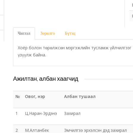
Чиглэл
Зорилго
Бүтэц
Хоёр болон төрөлжсөн мэргэжлийн тусламж үйлчилгээг 
үзүүлж байна.
Ажилтан, албан хаагчид
№
Овог, нэр
Албан тушаал
1
Ц.Наран-Эрдэнэ
Захирал
2
М.Алтанбек
Эмчилгээ эрхэлсэн дэд захирал