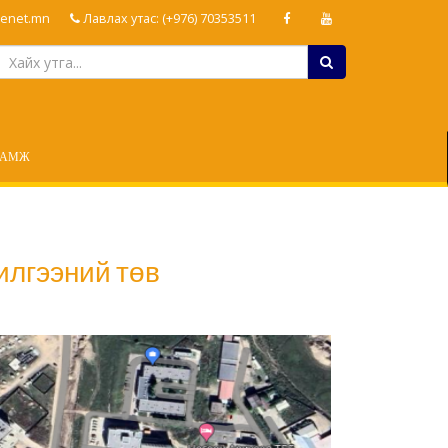
enet.mn
Лавлах утас: (+976) 70353511
ЛАМЖ
илгээний төв