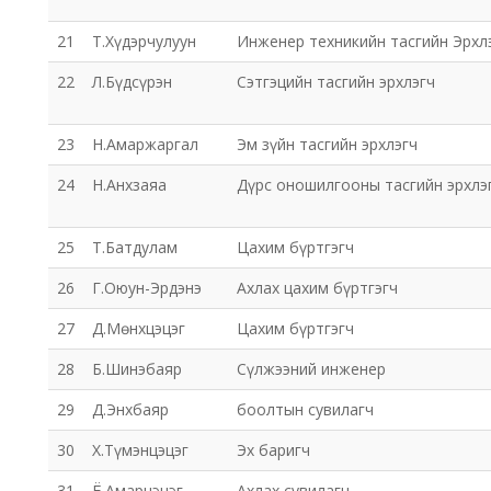
21
Т.Хүдэрчулуун
Инженер техникийн тасгийн Эрхл
22
Л.Бүдсүрэн
Сэтгэцийн тасгийн эрхлэгч
23
Н.Амаржаргал
Эм зүйн тасгийн эрхлэгч
24
Н.Анхзаяа
Дүрс оношилгооны тасгийн эрхлэ
25
Т.Батдулам
Цахим бүртгэгч
26
Г.Оюун-Эрдэнэ
Ахлах цахим бүртгэгч
27
Д.Мөнхцэцэг
Цахим бүртгэгч
28
Б.Шинэбаяр
Сүлжээний инженер
29
Д.Энхбаяр
боолтын сувилагч
30
Х.Түмэнцэцэг
Эх баригч
31
Ё.Амарцэцэг
Ахлах сувилагч