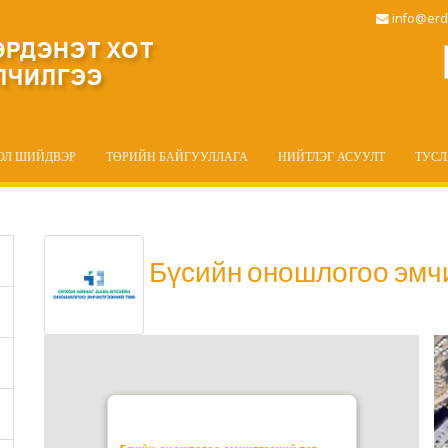
info@erd
ОЛ ШИЙДВЭР
ТӨРИЙН БАЙГУУЛЛАГА
НИЙТЛЭГ АСУУЛТ
ТУС
Бүсийн оношлогоо эмч