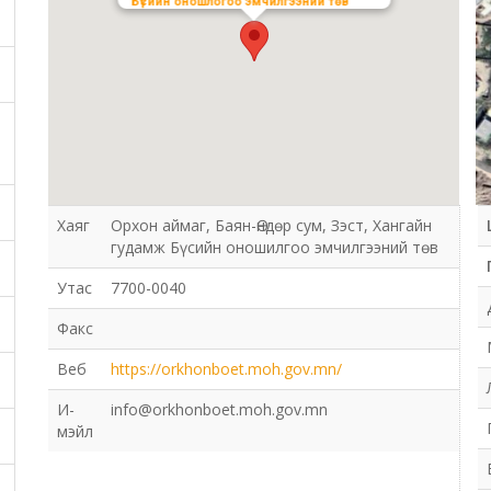
Бүсийн оношлогоо эмчилгээний төв
Хаяг
Орхон аймаг, Баян-Өндөр сум, Зэст, Хангайн
гудамж Бүсийн оношилгоо эмчилгээний төв
Утас
7700-0040
Факс
Веб
https://orkhonboet.moh.gov.mn/
И-
info@orkhonboet.moh.gov.mn
мэйл