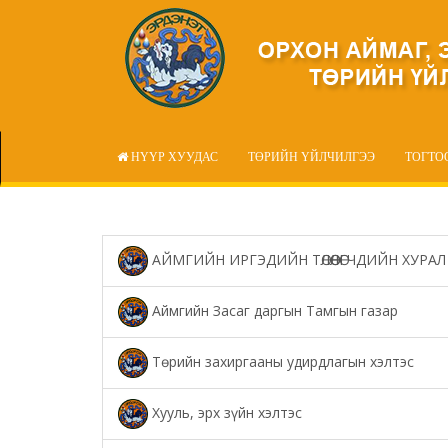
НҮҮР ХУУДАС
ТӨРИЙН ҮЙЛЧИЛГЭЭ
ТОГТО
АЙМГИЙН ИРГЭДИЙН ТӨЛӨӨЛӨГЧДИЙН ХУРАЛ
Аймгийн Засаг даргын Тамгын газар
Төрийн захиргааны удирдлагын хэлтэс
Хууль, эрх зүйн хэлтэс