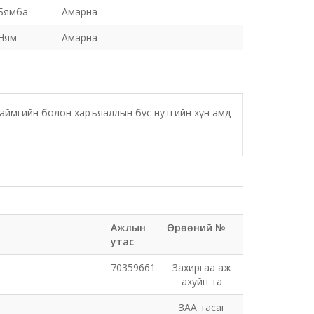
Бямба
Амарна
Ням
Амарна
аймгийн болон харъяаллын бүс нутгийн хүн амд
Ажлын
Өрөөний №
утас
70359661
Захиргаа аж
ахуйн та
ЗАА тасаг