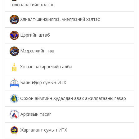
төлөвлөлтийн хэлтэс
Хяналт-шинжилгээ, үнэлгээний хэлтэс
Цэргийн штаб
Мэдээллийн төв
Хотын захирагчийн алба
Баян-Өндөр сумын ИТХ
Орхон аймгийн Худалдан авах ажиллагааны газар
Архивын тасаг
Жаргалант сумын ИТХ