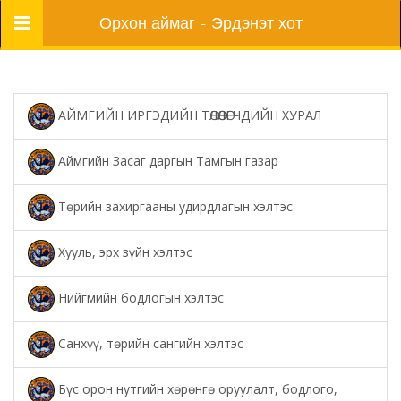
Цэс
Орхон аймаг - Эрдэнэт хот
АЙМГИЙН ИРГЭДИЙН ТӨЛӨӨЛӨГЧДИЙН ХУРАЛ
Аймгийн Засаг даргын Тамгын газар
Төрийн захиргааны удирдлагын хэлтэс
Хууль, эрх зүйн хэлтэс
Нийгмийн бодлогын хэлтэс
Санхүү, төрийн сангийн хэлтэс
Бүс орон нутгийн хөрөнгө оруулалт, бодлого,