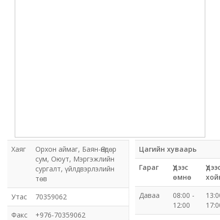
Мэдээлэл холбооны сүлжээ ХХК Орхон аймгийн
газар
Мэдээлэл шуурхай удирдлагын төв
Нийтийн номын сан
Эрдэнэт Булганы цахилгаан түгээх сүлжээ ТӨХК
Эрдэнэт ус, дулаан түгээх сүлжээ ОНӨХК
Бүсийн оношлогоо эмчилгээний төв
Хаяг
Орхон аймаг, Баян-Өндөр
Цагийн хуваарь
сум, Оюут, Мэргэжлийн
Хот тохижуулах газар
Гараг
Үдээс
Үдээ
сургалт, үйлдвэрлэлийн
өмнө
хой
төв
Орхон аймаг Шуудан үйлчилгээний газар
Даваа
08:00 -
13:0
Утас
70359062
12:00
17:0
Биеийн тамир, спортын газар
Факс
+976-70359062