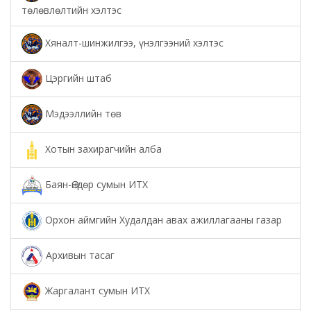
төлөвлөлтийн хэлтэс
Хяналт-шинжилгээ, үнэлгээний хэлтэс
Цэргийн штаб
Мэдээллийн төв
Хотын захирагчийн алба
Баян-Өндөр сумын ИТХ
Орхон аймгийн Худалдан авах ажиллагааны газар
Архивын тасаг
Жаргалант сумын ИТХ