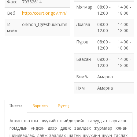
Факс
70352614
Мягмар
08:00 -
14:00 -
Газрын харилцаа барилга хот байгуулалтын газар
Веб
http://court.or.gov.mn/
12:00
18:00
И-
orkhon_tg@shuukh.mn
Лхагва
08:00 -
14:00 -
Нийгмийн даатгалын газар
мэйл
12:00
18:00
Пүрэв
08:00 -
14:00 -
Онцгой байдлын газар
12:00
18:00
Орон нутгийн Өмчийн газар
Баасан
08:00 -
14:00 -
12:00
18:00
Орхон аймаг дахь Гаалийн газар
Бямба
Амарна
Ням
Амарна
Орхон аймгийн Байгаль орчны газар
Санхүүгийн хяналт, дотоод аудитын газар
Чиглэл
Зорилго
Бүтэц
Стандарт, хэмжил зүйн хэлтэс
Анхан шатны шүүхийн шийдвэрийг талуудын гаргасан
гомдлын үндсэн дээр давж заалдах журмаар хянан
шийдвэрлэх, давж заалдах шатны шүүхийн шүүн таслах
Статистикийн хэлтэс