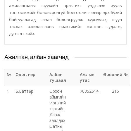
ажиллагааны шүүхийн практикт үндэслэн хууль
тогтоомжийг боловсронгуй болгох чиглэлээр эрх бүхий
Татварын газар
байгууллагад санал боловсруулж хүргүүлэх, шүүн
таслах ажиллагааны практикийг нэгтгэн судалж,
Улсын бүртгэлийн хэлтэс
дүгнэлт хийх.
Ус цаг уур, орчны шинжилгээний төв
Ажилтан, албан хаагчид
Хүүхэд, гэр бүлийн хөгжил, хамгааллын газар
Хөдөлмөр, халамжийн үйлчилгээний газар
№
Овог, нэр
Албан
Ажлын
Өрөөний №
тушаал
утас
Цагдаагийн газар
1
Б.Баттөр
Орхон
70352614
215
аймгийн
Иргэний
Шүүх шинжилгээний хэлтэс
хэргийн
Давж
Шүүхийн шийдвэр гүйцэтгэх газар-437 дугаар
заалдах
шатны
нээлттэй хорих анги