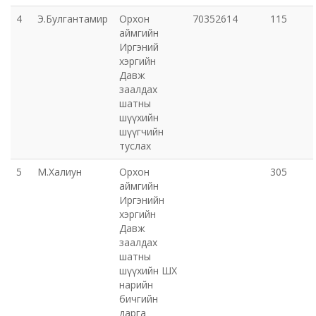
4
Э.Булгантамир
Орхон
70352614
115
Орхон аймаг дахь Захиргааны хэргийн анхан
аймгийн
Иргэний
шатны шүүх
хэргийн
Давж
Орхон аймаг дахь Сум дундын эрүүгийн хэргийн
заалдах
анхан шатны шүүх
шатны
шүүхийн
шүүгчийн
Хүүхэд залуучуудын театр
туслах
Цэцэрлэгжүүлэлт ногоон байгууламжийн газар
5
М.Халиун
Орхон
305
аймгийн
Иргэнийн
Эрдэнэтийн ДЦС ТӨХК
хэргийн
Давж
Сум дундын ойн анги
заалдах
шатны
шүүхийн ШХ
Музей
нарийн
бичгийн
дарга
Нийтлэг үйлчилгээний алба