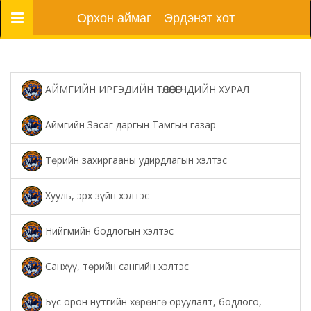
Цэс
Орхон аймаг - Эрдэнэт хот
АЙМГИЙН ИРГЭДИЙН ТӨЛӨӨЛӨГЧДИЙН ХУРАЛ
Аймгийн Засаг даргын Тамгын газар
Төрийн захиргааны удирдлагын хэлтэс
Хууль, эрх зүйн хэлтэс
Нийгмийн бодлогын хэлтэс
Санхүү, төрийн сангийн хэлтэс
Бүс орон нутгийн хөрөнгө оруулалт, бодлого,