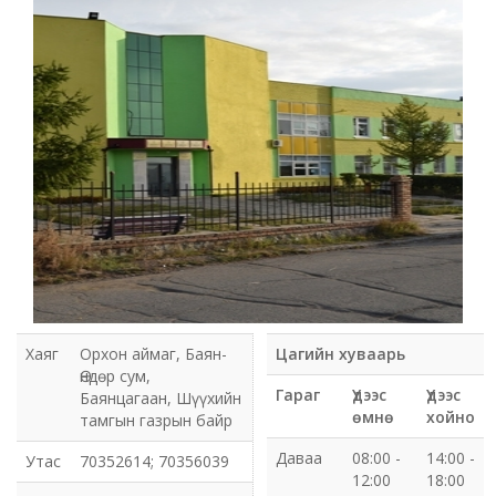
Мэдээлэл холбооны сүлжээ ХХК Орхон аймгийн
газар
Мэдээлэл шуурхай удирдлагын төв
Нийтийн номын сан
Эрдэнэт Булганы цахилгаан түгээх сүлжээ ТӨХК
Эрдэнэт ус, дулаан түгээх сүлжээ ОНӨХК
Бүсийн оношлогоо эмчилгээний төв
Хаяг
Орхон аймаг, Баян-
Цагийн хуваарь
Хот тохижуулах газар
Өндөр сум,
Гараг
Үдээс
Үдээс
Баянцагаан, Шүүхийн
өмнө
хойно
тамгын газрын байр
Орхон аймаг Шуудан үйлчилгээний газар
Даваа
08:00 -
14:00 -
Утас
70352614; 70356039
12:00
18:00
Биеийн тамир, спортын газар