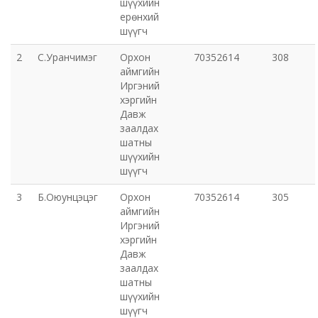
шүүхийн
ерөнхий
Эрүүл мэндийн газар
шүүгч
2
С.Уранчимэг
Орхон
70352614
308
Авто тээврийн төв
аймгийн
Иргэний
Мал эмнэлгийн газар
хэргийн
Давж
заалдах
Хүнс, хөдөө аж ахуйн газар
шатны
шүүхийн
Баян-Өндөр сумын ЗДТГ
шүүгч
3
Б.Оюунцэцэг
Орхон
70352614
305
Жаргалант сумын ЗДТГ
аймгийн
Иргэний
хэргийн
Орхон аймгийн Иргэний хэргийн давж заалдах
Давж
шатны шүүх
заалдах
шатны
Орхон аймгийн Эрүүгийн хэргийн давж заалдах
шүүхийн
шүүгч
шатны шүүх