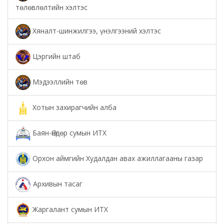
төлөвлөлтийн хэлтэс
Хяналт-шинжилгээ, үнэлгээний хэлтэс
Цэргийн штаб
Мэдээллийн төв
Хотын захирагчийн алба
Баян-Өндөр сумын ИТХ
Орхон аймгийн Худалдан авах ажиллагааны газар
Архивын тасаг
Жаргалант сумын ИТХ