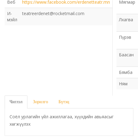
Веб
https://www.facebook.com/erdenetteatr.mn
Мягмар
Газрын харилцаа барилга хот байгуулалтын газар
И-
teatreerdenet@rocketmail.com
мэйл
Лхагва
Нийгмийн даатгалын газар
Пүрэв
Онцгой байдлын газар
Баасан
Орон нутгийн Өмчийн газар
Бямба
Орхон аймаг дахь Гаалийн газар
Ням
Орхон аймгийн Байгаль орчны газар
Чиглэл
Зорилго
Бүтэц
Санхүүгийн хяналт, дотоод аудитын газар
Соёл урлагийн үйл ажиллагаа, хүүхдийн авьяасыг
Стандарт, хэмжил зүйн хэлтэс
хөгжүүлэх
Статистикийн хэлтэс