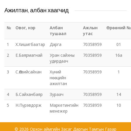
Ажилтан, албан хаагчид
Татварын газар
№
Овог, нэр
Албан
Ажлын
Өрөөний №
Улсын бүртгэлийн хэлтэс
тушаал
утас
Ус цаг уур, орчны шинжилгээний төв
1
Х.Хишигбаатар
Дарга
70358959
01
2
Е.Баярмагнай
Уран сайхны
70358959
16а
Хүүхэд, гэр бүлийн хөгжил, хамгааллын газар
удирдаач
3
С.Өлзийсайхан
Хүний
70358959
1
Хөдөлмөр, халамжийн үйлчилгээний газар
нөөцийн
ажилтан
Цагдаагийн газар
4
Б.Сайханбаяр
Зураач
70358959
14
Шүүх шинжилгээний хэлтэс
5
Н.Пүрэвдорж
Маркетингийн
70358959
10
менежер
Шүүхийн шийдвэр гүйцэтгэх газар-437 дугаар
нээлттэй хорих анги
© 2026 Орхон аймгийн Засаг Даргын Тамгын Газар