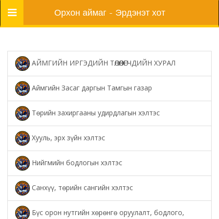
Цэс
Орхон аймаг - Эрдэнэт хот
АЙМГИЙН ИРГЭДИЙН ТӨЛӨӨЛӨГЧДИЙН ХУРАЛ
Аймгийн Засаг даргын Тамгын газар
Төрийн захиргааны удирдлагын хэлтэс
Хууль, эрх зүйн хэлтэс
Нийгмийн бодлогын хэлтэс
Санхүү, төрийн сангийн хэлтэс
Бүс орон нутгийн хөрөнгө оруулалт, бодлого,