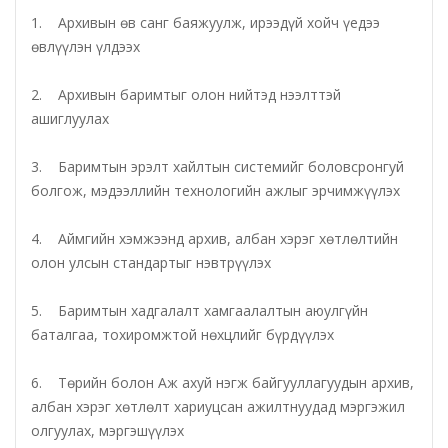
1. Архивын өв санг баяжуулж, ирээдүй хойч үедээ
өвлүүлэн үлдээх
Татварын газар
2. Архивын баримтыг олон нийтэд нээлттэй
Улсын бүртгэлийн хэлтэс
ашиглуулах
Ус цаг уур, орчны шинжилгээний төв
3. Баримтын эрэлт хайлтын системийг боловсронгуй
болгож, мэдээллийн технологийн ажлыг эрчимжүүлэх
Хүүхэд, гэр бүлийн хөгжил, хамгааллын газар
4. Аймгийн хэмжээнд архив, албан хэрэг хөтлөлтийн
Хөдөлмөр, халамжийн үйлчилгээний газар
олон улсын стандартыг нэвтрүүлэх
Цагдаагийн газар
5. Баримтын хадгалалт хамгаалалтын аюулгүйн
баталгаа, тохиромжтой нөхцлийг бүрдүүлэх
Шүүх шинжилгээний хэлтэс
6. Төрийн болон Аж ахуй нэгж байгууллагуудын архив,
Шүүхийн шийдвэр гүйцэтгэх газар-437 дугаар
албан хэрэг хөтлөлт хариуцсан ажилтнуудад мэргэжил
олгуулах, мэргэшүүлэх
нээлттэй хорих анги