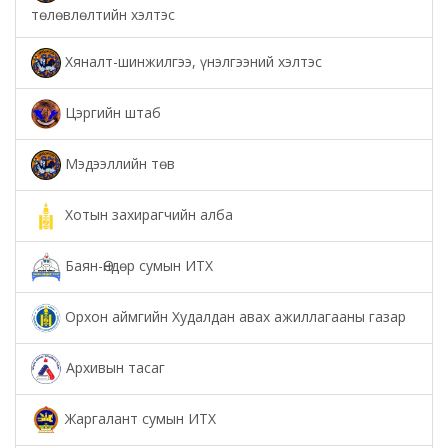
төлөвлөлтийн хэлтэс
Хяналт-шинжилгээ, үнэлгээний хэлтэс
Цэргийн штаб
Мэдээллийн төв
Хотын захирагчийн алба
Баян-Өндөр сумын ИТХ
Орхон аймгийн Худалдан авах ажиллагааны газар
Архивын тасаг
Жаргалант сумын ИТХ