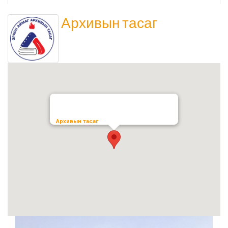
Төрийн аудитын газар
Архивын тасаг
Соёл урлагийн газар
Орхон аймаг дахь Сум дундын иргэний хэргийн
анхан шатны шүүх
Орхон аймаг дахь Шүүхийн тамгын газар
Архивын тасаг
БОЛОВСРОЛ, ШИНЖЛЭХ УХААНЫ ЯАМНЫ ХАРЬЯА
ОРХОН АЙМАГ ДАХЬ ХӨДӨӨ АЖ АХУЙН МЭРГЭЖЛИЙН
СУРГАЛТ ҮЙЛДВЭРЛЭЛИЙН ТӨВ
Мэргэжлийн сургалт, үйлдвэрлэлийн төв
Боловсролын газар