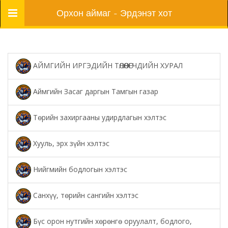
Цэс
Орхон аймаг - Эрдэнэт хот
АЙМГИЙН ИРГЭДИЙН ТӨЛӨӨЛӨГЧДИЙН ХУРАЛ
Аймгийн Засаг даргын Тамгын газар
Төрийн захиргааны удирдлагын хэлтэс
Хууль, эрх зүйн хэлтэс
Нийгмийн бодлогын хэлтэс
Санхүү, төрийн сангийн хэлтэс
Бүс орон нутгийн хөрөнгө оруулалт, бодлого,