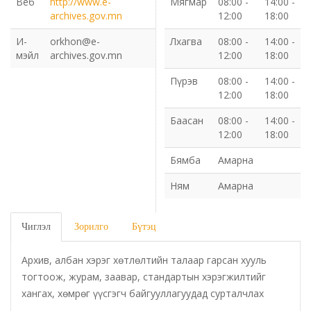
Веб
http://www.e-
Мягмар
08:00 -
14:00 -
archives.gov.mn
12:00
18:00
Газрын харилцаа барилга хот байгуулалтын газар
И-
orkhon@e-
Лхагва
08:00 -
14:00 -
мэйл
archives.gov.mn
12:00
18:00
Нийгмийн даатгалын газар
Пүрэв
08:00 -
14:00 -
12:00
18:00
Онцгой байдлын газар
Баасан
08:00 -
14:00 -
Орон нутгийн Өмчийн газар
12:00
18:00
Бямба
Амарна
Орхон аймаг дахь Гаалийн газар
Ням
Амарна
Орхон аймгийн Байгаль орчны газар
Чиглэл
Зорилго
Бүтэц
Санхүүгийн хяналт, дотоод аудитын газар
Архив, албан хэрэг хөтлөлтийн талаар гарсан хууль
Стандарт, хэмжил зүйн хэлтэс
тогтоож, журам, заавар, стандартын хэрэгжилтийг
хангах, хөмрөг үүсгэгч байгууллагуудад сурталчлах
Статистикийн хэлтэс