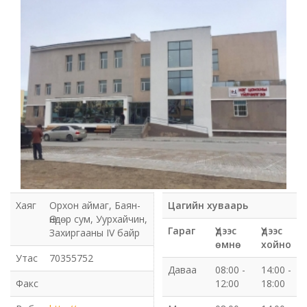
Мэдээлэл холбооны сүлжээ ХХК Орхон аймгийн
газар
Мэдээлэл шуурхай удирдлагын төв
Нийтийн номын сан
Эрдэнэт Булганы цахилгаан түгээх сүлжээ ТӨХК
Эрдэнэт ус, дулаан түгээх сүлжээ ОНӨХК
Бүсийн оношлогоо эмчилгээний төв
Хаяг
Орхон аймаг, Баян-
Цагийн хуваарь
Өндөр сум, Уурхайчин,
Хот тохижуулах газар
Гараг
Үдээс
Үдээс
Захиргааны IV байр
өмнө
хойно
Утас
70355752
Орхон аймаг Шуудан үйлчилгээний газар
Даваа
08:00 -
14:00 -
Факс
12:00
18:00
Биеийн тамир, спортын газар