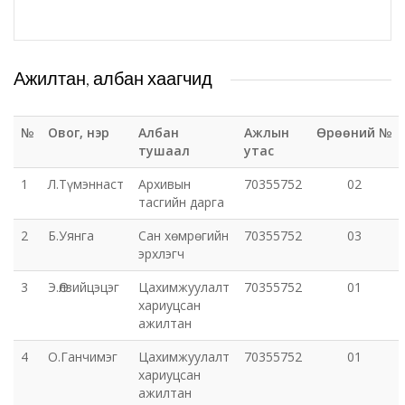
Эрүүл мэндийн газар
Авто тээврийн төв
Ажилтан, албан хаагчид
Мал эмнэлгийн газар
№
Овог, нэр
Албан
Ажлын
Өрөөний №
тушаал
утас
Хүнс, хөдөө аж ахуйн газар
1
Л.Түмэннаст
Архивын
70355752
02
тасгийн дарга
Баян-Өндөр сумын ЗДТГ
2
Б.Уянга
Сан хөмрөгийн
70355752
03
эрхлэгч
Жаргалант сумын ЗДТГ
3
Э.Өлзийцэцэг
Цахимжуулалт
70355752
01
хариуцсан
Орхон аймгийн Иргэний хэргийн давж заалдах
ажилтан
шатны шүүх
4
О.Ганчимэг
Цахимжуулалт
70355752
01
Орхон аймгийн Эрүүгийн хэргийн давж заалдах
хариуцсан
ажилтан
шатны шүүх