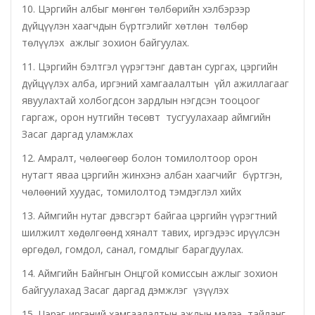
10. Цэргийн албыг мөнгөн төлбөрийн хэлбэрээр
дүйцүүлэн хаагчдын бүртгэлийг хөтлөн төлбөр
Орхон аймаг дахь Захиргааны хэргийн анхан
төлүүлэх ажлыг зохион байгуулах.
шатны шүүх
11. Цэргийн бэлтгэл үүрэгтэнг давтан сургах, цэргийн
Орхон аймаг дахь Сум дундын эрүүгийн хэргийн
дүйцүүлэх алба, иргэний хамгаалалтын үйл ажиллагааг
явуулахтай холбогдсон зардлын нэгдсэн тооцоог
анхан шатны шүүх
гаргаж, орон нутгийн төсөвт тусгуулахаар аймгийн
Хүүхэд залуучуудын театр
Засаг даргад уламжлах
12. Амралт, чөлөөгөөр болон томилолтоор орон
Цэцэрлэгжүүлэлт ногоон байгууламжийн газар
нутагт яваа цэргийн жинхэнэ албан хаагчийг бүртгэн,
чөлөөний хуудас, томилолтод тэмдэглэл хийх
Эрдэнэтийн ДЦС ТӨХК
13. Аймгийн нутаг дэвсгэрт байгаа цэргийн үүрэгтний
шилжилт хөдөлгөөнд хяналт тавих, иргэдээс ирүүлсэн
Сум дундын ойн анги
өргөдөл, гомдол, санал, гомдлыг барагдуулах.
14. Аймгийн Байнгын Онцгой комиссын ажлыг зохион
Музей
байгуулахад Засаг даргад дэмжлэг үзүүлэх
Нийтлэг үйлчилгээний алба
15. Цэрэг-иргэний хамгаалалтын ажлын мэдээ, тайланг