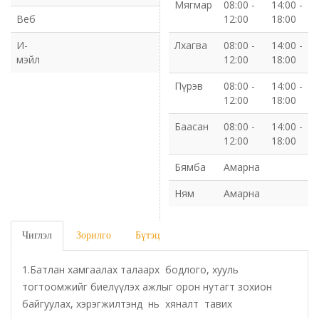
Мягмар
08:00 -
14:00 -
Веб
12:00
18:00
Газрын харилцаа барилга хот байгуулалтын газар
И-
Лхагва
08:00 -
14:00 -
мэйл
12:00
18:00
Нийгмийн даатгалын газар
Пүрэв
08:00 -
14:00 -
Онцгой байдлын газар
12:00
18:00
Баасан
08:00 -
14:00 -
Орон нутгийн Өмчийн газар
12:00
18:00
Бямба
Амарна
Орхон аймаг дахь Гаалийн газар
Ням
Амарна
Орхон аймгийн Байгаль орчны газар
Чиглэл
Зорилго
Бүтэц
Санхүүгийн хяналт, дотоод аудитын газар
1.Батлан хамгаалах талаарх бодлого, хууль
Стандарт, хэмжил зүйн хэлтэс
тогтоомжийг биелүүлэх ажлыг орон нутагт зохион
байгуулах, хэрэгжилтэнд нь хяналт тавих
Статистикийн хэлтэс