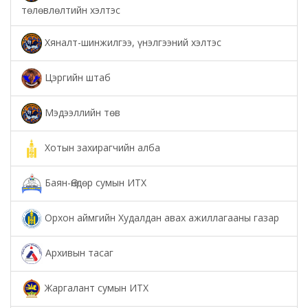
төлөвлөлтийн хэлтэс
Хяналт-шинжилгээ, үнэлгээний хэлтэс
Цэргийн штаб
Мэдээллийн төв
Хотын захирагчийн алба
Баян-Өндөр сумын ИТХ
Орхон аймгийн Худалдан авах ажиллагааны газар
Архивын тасаг
Жаргалант сумын ИТХ