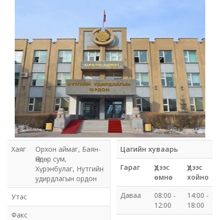
Мэдээлэл холбооны сүлжээ ХХК Орхон аймгийн
газар
Мэдээлэл шуурхай удирдлагын төв
Нийтийн номын сан
Эрдэнэт Булганы цахилгаан түгээх сүлжээ ТӨХК
Эрдэнэт ус, дулаан түгээх сүлжээ ОНӨХК
Бүсийн оношлогоо эмчилгээний төв
Хаяг
Орхон аймаг, Баян-
Цагийн хуваарь
Өндөр сум,
Хот тохижуулах газар
Гараг
Үдээс
Үдээс
Хүрэнбулаг, Нутгийн
өмнө
хойно
удирдлагын ордон
Орхон аймаг Шуудан үйлчилгээний газар
Даваа
08:00 -
14:00 -
Утас
12:00
18:00
Биеийн тамир, спортын газар
Факс