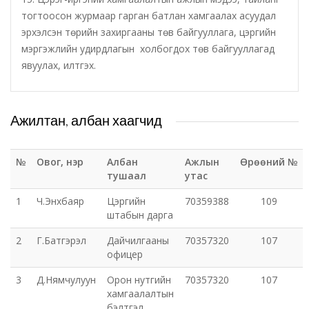
тогтоосон журмаар гарган батлан хамгаалах асуудал
эрхэлсэн төрийн захиргааны төв байгууллага, цэргийн
Хот байгуулалт, барилга захиалагчийн алба утүг
мэргэжлийн удирдлагын холбогдох төв байгууллагад
явуулах, илтгэх.
Сэлэнгэ голын сав газрын захиргаа
Орхон аймаг дахь Эрүүл мэндийн даатгалын хэлтэс
Ажилтан, албан хаагчид
Эрдэнэт цэцэрлэгт хүрээлэн ашиглалтын өмнөх
захиргаа
№
Овог, нэр
Албан
Ажлын
Өрөөний №
тушаал
утас
Эрдэнэт шинжлэх ухаан, технологийн парк
1
Ч.Энхбаяр
Цэргийн
70359388
109
штабын дарга
2
Г.Батгэрэл
Дайчилгааны
70357320
107
офицер
3
Д.Нямчулуун
Орон нутгийн
70357320
107
хамгаалалтын
бэлтгэл,