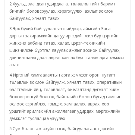
2.Хуульд заагдсан удирдлага, төлөвлөлтийн баримт
бичгийг боловсруулах, хэрэгжүүлэх ажлыг зохион
Татварын газар
байгуулах, хяналт тавих
3.Эрх бүхий байгууллагын шийдвэр, аймгийн Засаг
Улсын бүртгэлийн хэлтэс
даргын захирамжийн дагуу иргэдийг жил бүр цэргийн
жинхэнэ албанд татах, халах, цэрэг-техникийн
Ус цаг уур, орчны шинжилгээний төв
шинэчилсэн бүртгэл явуулах ажлыг зохион байгуулах,
дайчилгааны даалгаврыг хангах бүх талын арга хэмжээ
Хүүхэд, гэр бүлийн хөгжил, хамгааллын газар
авах
4.Иргэний хамгаалалтын арга хэмжээг орон нутагт
Хөдөлмөр, халамжийн үйлчилгээний газар
төлөвлөн зохион байгуулж, хяналт тавих, оперативын
бэлтгэлийн явц, төлөвлөлт, биелэлтэнд дүгнэлт хийж
Цагдаагийн газар
боловсронгуй болгох, байгалийн болон бусад гамшиг
ослоос сэргийлэх, тэмцэх, хамгаалах, аврах, хор
Шүүх шинжилгээний хэлтэс
уршгийг арилгах үйл ажиллагааг удирдах, мэргэжлийн
дэмжлэг туслалцаа үзүүлэх
Шүүхийн шийдвэр гүйцэтгэх газар-437 дугаар
5.Сум болон аж ахуйн нэгж, байгууллагаас цэргийн
нээлттэй хорих анги