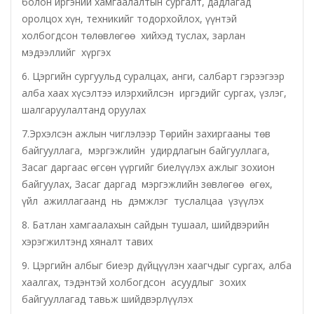
болон иргэний хамгаалалтын сургалт, дадлагад
оролцох хүн, техникийг тодорхойлох, үүнтэй
Эрүүл мэндийн газар
холбогдсон төлөвлөгөө хийхэд туслах, зарлан
мэдээллийг хүргэх
Авто тээврийн төв
6. Цэргийн сургуульд суралцах, анги, салбарт гэрээгээр
алба хаах хүсэлтээ илэрхийлсэн иргэдийг сургах, үзлэг,
Мал эмнэлгийн газар
шалгаруулалтанд оруулах
Хүнс, хөдөө аж ахуйн газар
7.Эрхэлсэн ажлын чиглэлээр Төрийн захиргааны төв
байгууллага, мэргэжлийн удирдлагын байгууллага,
Баян-Өндөр сумын ЗДТГ
Засаг даргаас өгсөн үүргийг биелүүлэх ажлыг зохион
байгуулах, Засаг даргад мэргэжлийн зөвлөгөө өгөх,
үйл ажиллагаанд нь дэмжлэг туслалцаа үзүүлэх
Жаргалант сумын ЗДТГ
8. Батлан хамгаалахын сайдын тушаал, шийдвэрийн
Орхон аймгийн Иргэний хэргийн давж заалдах
хэрэгжилтэнд хяналт тавих
шатны шүүх
9. Цэргийн албыг биеэр дүйцүүлэн хаагчдыг сургах, алба
хаалгах, тэдэнтэй холбогдсон асуудлыг зохих
Орхон аймгийн Эрүүгийн хэргийн давж заалдах
байгууллагад тавьж шийдвэрлүүлэх
шатны шүүх