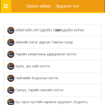
Цэс
Орхон аймаг - Эрдэнэт хот
АЙМГИЙН ИРГЭДИЙН ТӨЛӨӨЛӨГЧДИЙН ХУРАЛ
Аймгийн Засаг даргын Тамгын газар
Төрийн захиргааны удирдлагын хэлтэс
Хууль, эрх зүйн хэлтэс
Нийгмийн бодлогын хэлтэс
Санхүү, төрийн сангийн хэлтэс
Бүс орон нутгийн хөрөнгө оруулалт, бодлого,