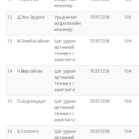
инженер
12
Д.Энх-Эрдэнэ
Урьдчилан
70357258
106
мэдээлэхийн
инженер
13
Ж.Бямбасайхан
Цаг уурын
70357258
104
өртөөний
техникч /
ажиглагч/
14
Ч.Өнөрсайхан
Цаг уурын
70357258
104
өртөөний
техникч /
ажиглагч/
15
О.Шүрэнцэцэг
Цаг уурын
70357258
104
өртөөний
техникч /
ажиглагч/
16
Б.Солонго
Цаг уурын
70357258
104
өртөөний