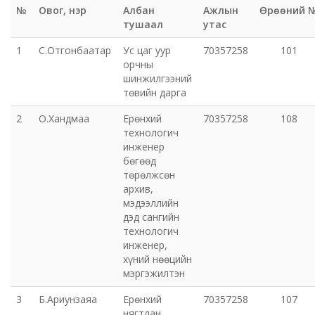
№
Овог, нэр
Албан
Ажлын
Өрөөний 
Эрүүл мэндийн газар
тушаал
утас
1
С.Отгонбаатар
Ус цаг уур
70357258
101
Авто тээврийн төв
орчны
шинжилгээний
төвийн дарга
Мал эмнэлгийн газар
2
О.Хандмаа
Ерөнхий
70357258
108
Хүнс, хөдөө аж ахуйн газар
технологич
инженер
бөгөөд
Баян-Өндөр сумын ЗДТГ
төрөлжсөн
архив,
Жаргалант сумын ЗДТГ
мэдээллийн
дэд сангийн
технологич
Орхон аймгийн Иргэний хэргийн давж заалдах
инженер,
шатны шүүх
хүний нөөцийн
мэргэжилтэн
Орхон аймгийн Эрүүгийн хэргийн давж заалдах
3
Б.Ариунзаяа
Ерөнхий
70357258
107
шатны шүүх
нягтлан