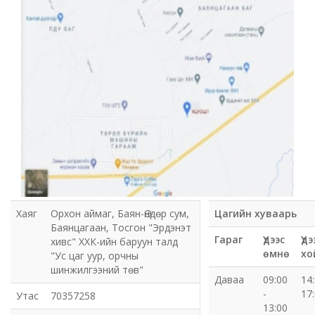
Мэдээлэл холбооны сүлжээ ХХК Орхон аймгийн
газар
Мэдээлэл шуурхай удирдлагын төв
Нийтийн номын сан
Эрдэнэт Булганы цахилгаан түгээх сүлжээ ТӨХК
Эрдэнэт ус, дулаан түгээх сүлжээ ОНӨХК
Бүсийн оношлогоо эмчилгээний төв
Хаяг
Орхон аймаг, Баян-Өндөр сум,
Цагийн хуваарь
Баянцагаан, Тосгон "Эрдэнэт
Хот тохижуулах газар
Гараг
Үдээс
Үдэ
хивс" ХХК-ийн баруун талд
өмнө
хо
"Ус цаг уур, орчны
Орхон аймаг Шуудан үйлчилгээний газар
шинжилгээний төв"
Даваа
09:00
14:
-
17
Утас
70357258
Биеийн тамир, спортын газар
13:00