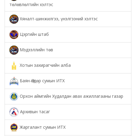
төлөвлөлтийн хэлтэс
Хяналт-шинжилгээ, үнэлгээний хэлтэс
Цэргийн штаб
Мэдээллийн төв
Хотын захирагчийн алба
Баян-Өндөр сумын ИТХ
Орхон аймгийн Худалдан авах ажиллагааны газар
Архивын тасаг
Жаргалант сумын ИТХ