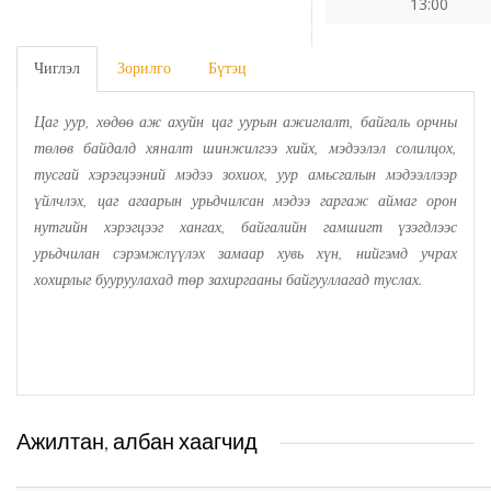
13:00
Татварын газар
Чиглэл
Зорилго
Бүтэц
Улсын бүртгэлийн хэлтэс
Цаг уур, хөдөө аж ахуйн цаг уурын ажиглалт, байгаль орчны
төлөв байдалд хяналт шинжилгээ хийх, мэдээлэл солилцох,
Ус цаг уур, орчны шинжилгээний төв
тусгай хэрэгцээний мэдээ зохиох, уур амьсгалын мэдээллээр
үйлчлэх, цаг агаарын урьдчилсан мэдээ гаргаж аймаг орон
Хүүхэд, гэр бүлийн хөгжил, хамгааллын газар
нутгийн хэрэгцээг хангах, байгалийн гамшигт үзэгдлээс
урьдчилан сэрэмжлүүлэх замаар хувь хүн, нийгэмд учрах
Хөдөлмөр, халамжийн үйлчилгээний газар
хохирлыг бууруулахад төр захиргааны байгууллагад туслах.
Цагдаагийн газар
Шүүх шинжилгээний хэлтэс
Ажилтан, албан хаагчид
Шүүхийн шийдвэр гүйцэтгэх газар-437 дугаар
нээлттэй хорих анги