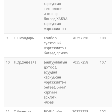
хариуцсан
технологич
Хот байгуулалт, барилга захиалагчийн алба утүг
инженер
бөгөөд ХАБЭА
хариуцсан
Сэлэнгэ голын сав газрын захиргаа
мэргэжилтэн
Орхон аймаг дахь Эрүүл мэндийн даатгалын хэлтэс
9
С.Оюундарь
Холбоо
70357258
108
сүлжээний
мэргэжилтэн
Эрдэнэт цэцэрлэгт хүрээлэн ашиглалтын өмнөх
бөгөөд архивч
захиргаа
10
Н.Эрдэнэзаяа
Байгууллагын
70357258
107
дотоод
Эрдэнэт шинжлэх ухаан, технологийн парк
асуудал
хариуцсан
мэргэжилтэн
бөгөөд бичиг
хэргийн
эрхлэгч,
нярав
11
Т.Урангоо
БОШЛ-ийн
70357258
102