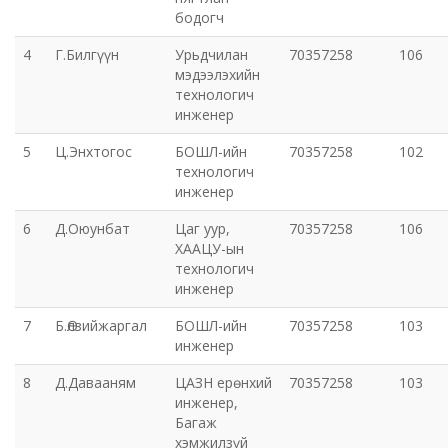
бодогч
Орхон аймаг дахь Захиргааны хэргийн анхан
4
Г.Билгүүн
Урьдчилан
70357258
106
шатны шүүх
мэдээлэхийн
технологич
инженер
Орхон аймаг дахь Сум дундын эрүүгийн хэргийн
анхан шатны шүүх
5
Ц.Энхтогос
БОШЛ-ийн
70357258
102
технологич
Хүүхэд залуучуудын театр
инженер
6
Д.Оюунбат
Цаг уур,
70357258
106
Цэцэрлэгжүүлэлт ногоон байгууламжийн газар
ХААЦУ-ын
технологич
инженер
Эрдэнэтийн ДЦС ТӨХК
7
Б.Өлзийжаргал
БОШЛ-ийн
70357258
103
Сум дундын ойн анги
инженер
8
Д.Давааням
ЦАЗН ерөнхий
70357258
103
Музей
инженер,
Багаж
хэмжилзүй
Нийтлэг үйлчилгээний алба