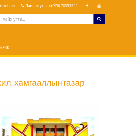
enet.mn
Лавлах утас: (+976) 70353511
ЛАМЖ
жил, хамгааллын газар