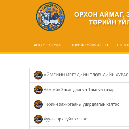
НҮҮР ХУУДАС
ТӨРИЙН ҮЙЛЧИЛГЭЭ
ТОГТО
АЙМГИЙН ИРГЭДИЙН ТӨЛӨӨЛӨГЧДИЙН ХУРАЛ
Аймгийн Засаг даргын Тамгын газар
Төрийн захиргааны удирдлагын хэлтэс
Хууль, эрх зүйн хэлтэс