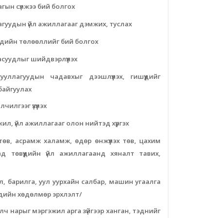
гын сүлжээ бий болгох
агуудын үйл ажиллагааг дэмжих, туслах
үүхдийн төлөөллийг бий болгох
асуудлыг шийдвэрлүүлэх
ууллагуудын чадавхыг дээшлүүлэх, гишүүдийг
байгуулах
чилгээг үзүүлэх
ажил, үйл ажиллагааг олон нийтэд хүргэх
ах төв, асрамж халамж, өдөр өнжүүлэх төв, цахим
д төвүүдийн үйл ажиллагаанд хяналт тавих,
л, барилга, уул уурхайн салбар, машин угаалга
үүхдийн хөдөлмөр эрхлэлт/
лч нарыг мэргэжил арга зүйгээр ханган, тэднийг