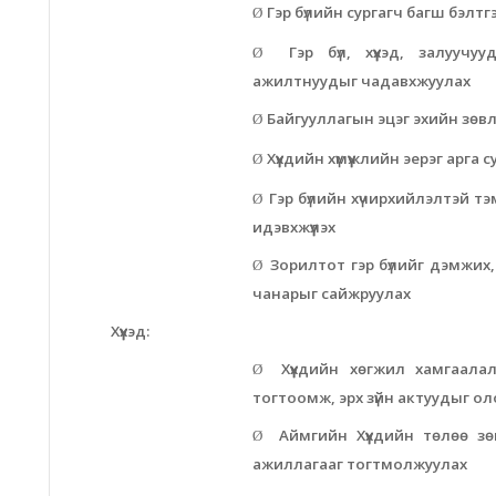
Гэр бүлийн сургагч багш бэлтг
Ø
Гэр бүл, хүүхэд, залууч
Ø
ажилтнуудыг чадавхжуулах
Байгууллагын эцэг эхийн зөвл
Ø
Хүүхдийн хүмүүжлийн эерэг арга
Ø
Гэр бүлийн хүчирхийлэлтэй т
Ø
идэвхжүүлэх
Зорилтот гэр бүлийг дэмжих
Ø
чанарыг сайжруулах
Хүүхэд:
Хүүхдийн хөгжил хамгаал
Ø
тогтоомж, эрх зүйн актуудыг о
Аймгийн Хүүхдийн төлөө зө
Ø
ажиллагааг тогтмолжуулах