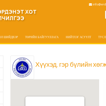
info@erd
ОЛ ШИЙДВЭР
ТӨРИЙН БАЙГУУЛЛАГА
НИЙТЛЭГ АСУУЛТ
ТУС
Хүүхэд, гэр бүлийн хөг