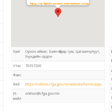
Хүүхэд, гэр бүлийн хөгжил, хамгааллын газар
Хаяг
Орхон аймаг, Баян-Өндөр сум, Цагаанчулуут,
Хүүхдийн ордон
Утас
70357200
Факс
Веб
https://orkhon.cfga.gov.mn/website/home.aspx
И-
orkhon@cfga.gov.mn
мэйл