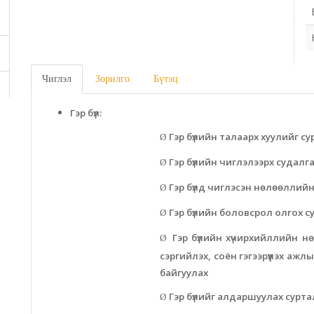
Чиглэл
Зорилго
Бүтэц
Гэр бүл:
Гэр бүлийн талаарх хуулийг с
Ø
Гэр бүлийн чиглэлээрх судалга
Ø
Гэр бүлд чиглэсэн нөлөөллийн
Ø
Гэр бүлийн боловсрол олгох с
Ø
Гэр бүлийн хүчирхийллийн н
Ø
сэргийлэх, соён гэгээрүүлэх аж
байгуулах
Гэр бүлийг алдаршуулах сурта
Ø