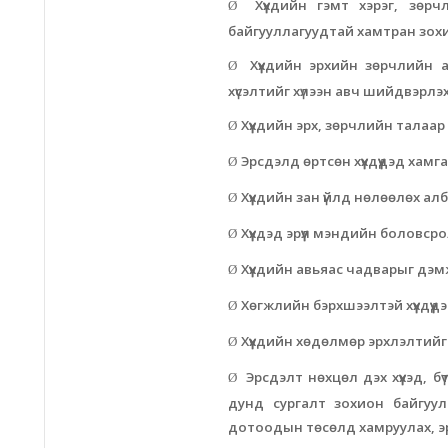
Хүүхдийн гэмт хэрэг, зө
Ø
байгууллагуудтай хамтран зох
Хүүхдийн эрхийн зөрчлийн ас
Ø
хүсэлтийг хүлээн авч шийдвэрлэ
Хүүхдийн эрх, зөрчлийн талаар
Ø
Эрсдэлд өртсөн хүүхдүүдэд хамга
Ø
Хүүхдийн зан үйлд нөлөөлөх а
Ø
Хүүхдэд эрүүл мэндийн боловс
Ø
Хүүхдийн авьяас чадварыг дэмж
Ø
Хөгжлийн бэрхшээлтэй хүүхдүүдэ
Ø
Хүүхдийн хөдөлмөр эрхлэлтийг
Ø
Эрсдэлт нөхцөл дэх хүүхэд, бү
Ø
дунд сургалт зохион байгуула
дотоодын төсөлд хамруулах, 