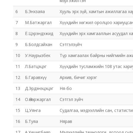
мэргэжилтэн
6
Б.Энхзаяа
Хууль эрх зүй, хамтын ажиллагаа х
7
М.Батжаргал
Хүүхдийн хөгжил оролцоо хариуцса
8
Ё.Цэрэндэжид
Хүүхдийн эрх хамгааллын асуудал х
9
Б.Болдсайхан
Сэтгэлзүйч
10
У.Наурызбек
Түр хамгаалах байрны нийгмийн аж
11
Л.Батцэцэг
Хүүхдийн тусламжийн 108 утас хар
12
Б.Гаравхүү
Архив, бичиг хэрэг
13
Д.Эрдэнэцэцэг
Ня-бо
14
О.Өнөржаргал
Сэтгэл зүйч
15
Ц.Уянга
Судалгаа, мэдээллийн сан, статист
16
Б.Туяа
Нярав
17
А.Хишигбаяр
Мэдээллийн технологи, дотоод сүл