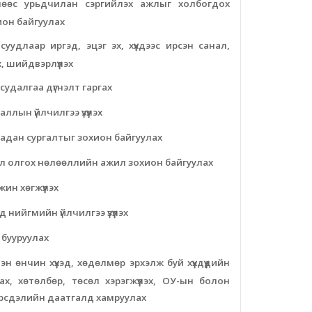
рчлөөс урьдчилан сэргийлэх ажлыг холбогдох
ион байгуулах
уудлаар иргэд, эцэг эх, хүүхдээс ирсэн санал,
х, шийдвэрлүүлэх
 судалгаа дүгнэлт гаргах
аллын үйлчилгээ үзүүлэх
лбадан сургалтыг зохион байгуулах
рол олгох нөлөөллийн ажил зохион байгуулах
ин хөгжүүлэх
д нийгмийн үйлчилгээ үзүүлэх
 бууруулах
тэн өнчин хүүхэд, хөдөлмөр эрхэлж буй хүүхдүүдийн
х, хөтөлбөр, төсөл хэрэгжүүлэх, ОУ-ын болон
эрсдэлийн даатгалд хамруулах