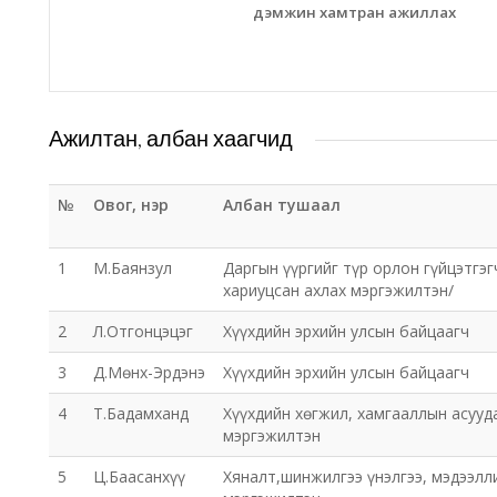
дэмжин хамтран ажиллах
Ажилтан, албан хаагчид
№
Овог, нэр
Албан тушаал
1
М.Баянзул
Даргын үүргийг түр орлон гүйцэтгэг
хариуцсан ахлах мэргэжилтэн/
2
Л.Отгонцэцэг
Хүүхдийн эрхийн улсын байцаагч
3
Д.Мөнх-Эрдэнэ
Хүүхдийн эрхийн улсын байцаагч
4
Т.Бадамханд
Хүүхдийн хөгжил, хамгааллын асууд
мэргэжилтэн
5
Ц.Баасанхүү
Хяналт,шинжилгээ үнэлгээ, мэдээлл