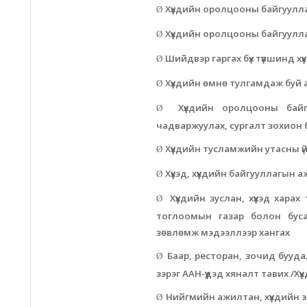
Хүүхдийн оролцооны байгуулла
Ø
Хүүхдийн оролцооны байгуулл
Ø
Шийдвэр гаргах бүх түвшинд х
Ø
Хүүхдийн өмнө тулгамдаж буй 
Ø
Хүүхдийн оролцооны байг
Ø
чадваржуулах, сургалт зохион 
Хүүхдийн тусламжийн утасны үйл
Ø
Хүүхэд, хүүхдийн байгууллагын 
Ø
Хүүхдийн зуслан, хүүхэд хар
Ø
тоглоомын газар болон буса
зөвлөмж мэдээллээр хангах
Баар, ресторан, зочид бууда
Ø
зэрэг ААН-үүдэд хяналт тавих /Х
Нийгмийн ажилтан, хүүхдийн э
Ø