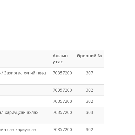
Ажлын
Өрөөний №
утас
ч/ Захиргаа хүний нөөц
70357200
307
70357200
302
70357200
302
ал хариуцсан ахлах
70357200
303
ийн сан хариуцсан
70357200
302