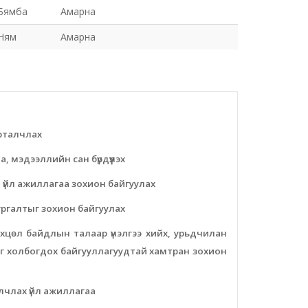
Бямба
Амарна
Ням
Амарна
урталчлах
а, мэдээллийн сан бүрдүүлэх
 үйл ажиллагаа зохион байгуулах
ургалтыг зохион байгуулах
өхцөл байдлын талаар үнэлгээ хийх, урьдчилан
лыг холбогдох байгууллагуудтай хамтран зохион
лчлах үйл ажиллагаа