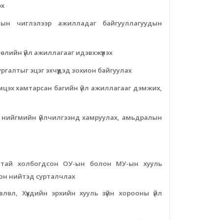
эх
уудын чиглэлээр ажилладаг байгууллагуудын
өлийн үйл ажиллагааг идэвхжүүлэх
 сургалтыг эцэг эхчүүдэд зохион байгуулах
эмцэх хамтарсан багийн үйл ажиллагааг дэмжих,
, нийгмийн үйлчилгээнд хамруулах, амьдралын
алтай холбогдсон ОУ-ын болон МУ-ын хууль
лон нийтэд сурталчлах
влөл, Хүүхдийн эрхийн хууль зүйн хорооны үйл