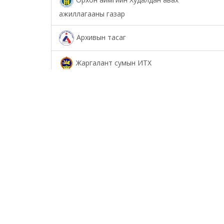
ажиллагааны газар
Архивын тасаг
Жаргалант сумын ИТХ
Төрийн аудитын газар
Соёл урлагийн газар
Орхон аймаг дахь Сум дундын иргэний
хэргийн анхан шатны шүүх
Орхон аймаг дахь Шүүхийн тамгын газар
БОЛОВСРОЛ, ШИНЖЛЭХ УХААНЫ ЯАМНЫ
ХАРЬЯА ОРХОН АЙМАГ ДАХЬ ХӨДӨӨ АЖ АХУЙН