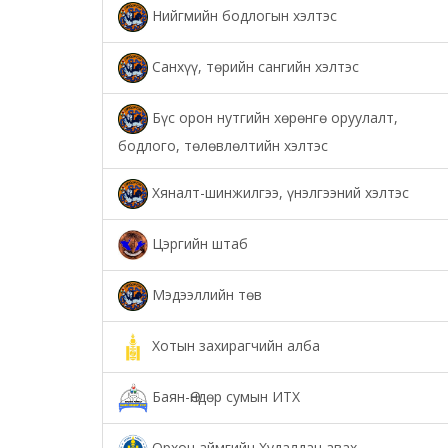
Нийгмийн бодлогын хэлтэс
Санхүү, төрийн сангийн хэлтэс
Бүс орон нутгийн хөрөнгө оруулалт,
бодлого, төлөвлөлтийн хэлтэс
Хяналт-шинжилгээ, үнэлгээний хэлтэс
Цэргийн штаб
Мэдээллийн төв
Хотын захирагчийн алба
Баян-Өндөр сумын ИТХ
Орхон аймгийн Худалдан авах