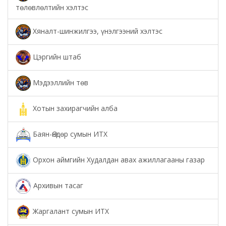
төлөвлөлтийн хэлтэс
Хяналт-шинжилгээ, үнэлгээний хэлтэс
Цэргийн штаб
Мэдээллийн төв
Хотын захирагчийн алба
Баян-Өндөр сумын ИТХ
Орхон аймгийн Худалдан авах ажиллагааны газар
Архивын тасаг
Жаргалант сумын ИТХ