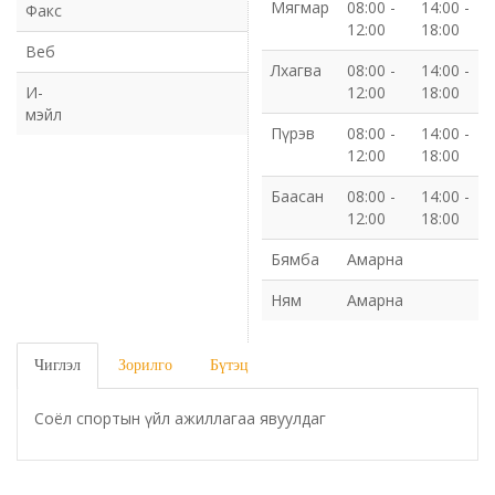
Мягмар
08:00 -
14:00 -
Факс
12:00
18:00
Газрын харилцаа барилга хот байгуулалтын газар
Веб
Лхагва
08:00 -
14:00 -
И-
12:00
18:00
Нийгмийн даатгалын газар
мэйл
Пүрэв
08:00 -
14:00 -
Онцгой байдлын газар
12:00
18:00
Баасан
08:00 -
14:00 -
Орон нутгийн Өмчийн газар
12:00
18:00
Бямба
Амарна
Орхон аймаг дахь Гаалийн газар
Ням
Амарна
Орхон аймгийн Байгаль орчны газар
Чиглэл
Зорилго
Бүтэц
Санхүүгийн хяналт, дотоод аудитын газар
Соёл спортын үйл ажиллагаа явуулдаг
Стандарт, хэмжил зүйн хэлтэс
Статистикийн хэлтэс