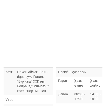
Мэдээлэл холбооны сүлжээ ХХК Орхон аймгийн
газар
Мэдээлэл шуурхай удирдлагын төв
Нийтийн номын сан
Эрдэнэт Булганы цахилгаан түгээх сүлжээ ТӨХК
Эрдэнэт ус, дулаан түгээх сүлжээ ОНӨХК
Бүсийн оношлогоо эмчилгээний төв
Хаяг
Орхон аймаг, Баян-
Цагийн хуваарь
Өндөр сум, Говил,
Хот тохижуулах газар
Гараг
Үдээс
Үдээс
“Бүр хаш” ХХК-ны
өмнө
хойно
байранд “Эгшиглэн”
Орхон аймаг Шуудан үйлчилгээний газар
соёл спортын төв
Даваа
08:00 -
14:00 -
12:00
18:00
Утас
Биеийн тамир, спортын газар