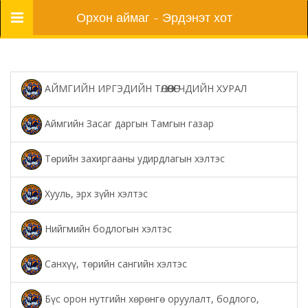
Цэс
Орхон аймаг - Эрдэнэт хот
АЙМГИЙН ИРГЭДИЙН ТӨЛӨӨЛӨГЧДИЙН ХУРАЛ
Аймгийн Засаг даргын Тамгын газар
Төрийн захиргааны удирдлагын хэлтэс
Хууль, эрх зүйн хэлтэс
Нийгмийн бодлогын хэлтэс
Санхүү, төрийн сангийн хэлтэс
Бүс орон нутгийн хөрөнгө оруулалт, бодлого,