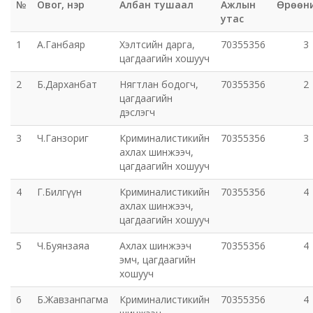
№
Овог, нэр
Албан тушаал
Ажлын
Өрөөн
утас
Эрүүл мэндийн газар
1
А.Ганбаяр
Хэлтсийн дарга,
70355356
3
Авто тээврийн төв
цагдаагийн хошууч
2
Б.Дарханбат
Нягтлан бодогч,
70355356
2
Мал эмнэлгийн газар
цагдаагийн
дэслэгч
Хүнс, хөдөө аж ахуйн газар
3
Ч.Ганзориг
Криминалистикийн
70355356
3
ахлах шинжээч,
Баян-Өндөр сумын ЗДТГ
цагдаагийн хошууч
4
Г.Билгүүн
Криминалистикийн
70355356
4
Жаргалант сумын ЗДТГ
ахлах шинжээч,
цагдаагийн хошууч
Орхон аймгийн Иргэний хэргийн давж заалдах
5
Ч.Буянзаяа
Ахлах шинжээч
70355356
4
шатны шүүх
эмч, цагдаагийн
хошууч
Орхон аймгийн Эрүүгийн хэргийн давж заалдах
6
Б.Жавзанпагма
Криминалистикийн
70355356
4
шатны шүүх