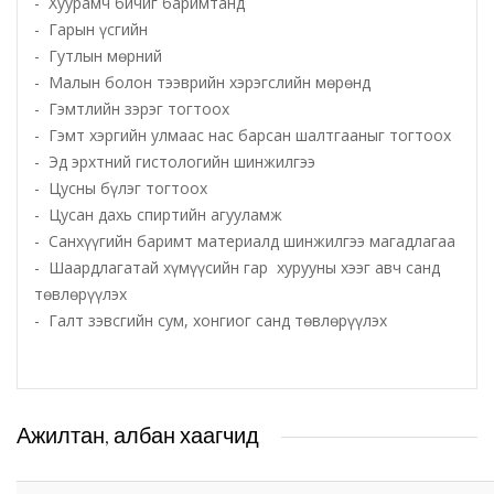
- Хуурамч бичиг баримтанд
- Гарын үсгийн
Татварын газар
- Гутлын мөрний
- Малын болон тээврийн хэрэгслийн мөрөнд
- Гэмтлийн зэрэг тогтоох
Улсын бүртгэлийн хэлтэс
- Гэмт хэргийн улмаас нас барсан шалтгааныг тогтоох
- Эд эрхтний гистологийн шинжилгээ
Ус цаг уур, орчны шинжилгээний төв
- Цусны бүлэг тогтоох
- Цусан дахь спиртийн агууламж
Хүүхэд, гэр бүлийн хөгжил, хамгааллын газар
- Санхүүгийн баримт материалд шинжилгээ магадлагаа
- Шаардлагатай хүмүүсийн гар хурууны хээг авч санд
Хөдөлмөр, халамжийн үйлчилгээний газар
төвлөрүүлэх
- Галт зэвсгийн сум, хонгиог санд төвлөрүүлэх
Цагдаагийн газар
Шүүх шинжилгээний хэлтэс
Ажилтан, албан хаагчид
Шүүхийн шийдвэр гүйцэтгэх газар-437 дугаар
нээлттэй хорих анги