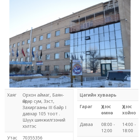
Мэдээлэл холбооны сүлжээ ХХК Орхон аймгийн
газар
Мэдээлэл шуурхай удирдлагын төв
Нийтийн номын сан
Эрдэнэт Булганы цахилгаан түгээх сүлжээ ТӨХК
Эрдэнэт ус, дулаан түгээх сүлжээ ОНӨХК
Бүсийн оношлогоо эмчилгээний төв
Хаяг
Орхон аймаг, Баян-
Цагийн хуваарь
Өндөр сум, Зэст,
Хот тохижуулах газар
Гараг
Үдээс
Үдээс
Захиргааны III байр I
өмнө
хойно
давхар 105 тоот .
Орхон аймаг Шуудан үйлчилгээний газар
Шүүх шинжилгээний
Даваа
08:00 -
14:00 -
хэлтэс
12:00
18:00
Биеийн тамир, спортын газар
Утас
70355356