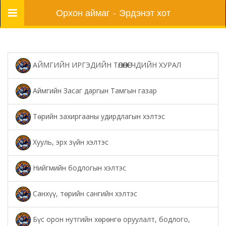
Цэс
Орхон аймаг - Эрдэнэт хот
АЙМГИЙН ИРГЭДИЙН ТӨЛӨӨЛӨГЧДИЙН ХУРАЛ
Аймгийн Засаг даргын Тамгын газар
Төрийн захиргааны удирдлагын хэлтэс
Хууль, эрх зүйн хэлтэс
Нийгмийн бодлогын хэлтэс
Санхүү, төрийн сангийн хэлтэс
Бүс орон нутгийн хөрөнгө оруулалт, бодлого,