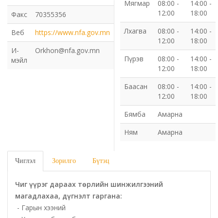
Мягмар
08:00 -
14:00 -
12:00
18:00
Факс
70355356
Газрын харилцаа барилга хот байгуулалтын газар
Лхагва
08:00 -
14:00 -
Веб
https://www.nfa.gov.mn
12:00
18:00
Нийгмийн даатгалын газар
И-
Orkhon@nfa.gov.mn
Пүрэв
08:00 -
14:00 -
мэйл
Онцгой байдлын газар
12:00
18:00
Баасан
08:00 -
14:00 -
Орон нутгийн Өмчийн газар
12:00
18:00
Бямба
Амарна
Орхон аймаг дахь Гаалийн газар
Ням
Амарна
Орхон аймгийн Байгаль орчны газар
Чиглэл
Зорилго
Бүтэц
Санхүүгийн хяналт, дотоод аудитын газар
Чиг үүрэг дараах төрлийн шинжилгээний
Стандарт, хэмжил зүйн хэлтэс
магадлахаа, дүгнэлт гаргана:
- Гарын хээний
Статистикийн хэлтэс