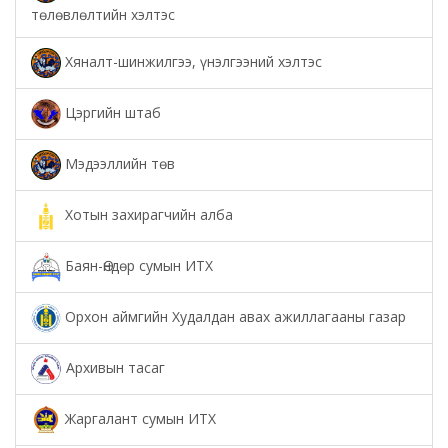
төлөвлөлтийн хэлтэс
Хяналт-шинжилгээ, үнэлгээний хэлтэс
Цэргийн штаб
Мэдээллийн төв
Хотын захирагчийн алба
Баян-Өндөр сумын ИТХ
Орхон аймгийн Худалдан авах ажиллагааны газар
Архивын тасаг
Жаргалант сумын ИТХ