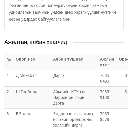
тусгайлан олгосон чиг үүрэг, бүрэн эрхийг хамтын
удирдлагын зарчмын үндсэн дээр хэрэгжүүлдэг нутгийн
Татварын газар
өөрөө удирдах байгууллага мөн.
Улсын бүртгэлийн хэлтэс
Ажилтан, албан хаагчид
Ус цаг уур, орчны шинжилгээний төв
Хүүхэд, гэр бүлийн хөгжил, хамгааллын газар
№
Овог, нэр
Албан тушаал
Ажлын
Өрө
утас
Хөдөлмөр, халамжийн үйлчилгээний газар
1
Д.Мөнхбат
Дарга
7035-
3
0493
Цагдаагийн газар
2
Ш.Ганболд
Аймгийн ИТХ-ын
7035-
3
Нарийн бичгийн
9100
Шүүх шинжилгээний хэлтэс
дарга
3
Б.Золоо
Бодлогын хэрэгжилт,
7035-
Шүүхийн шийдвэр гүйцэтгэх газар-437 дугаар
иргэний оролцооны
8578
нээлттэй хорих анги
хэлтсийн дарга