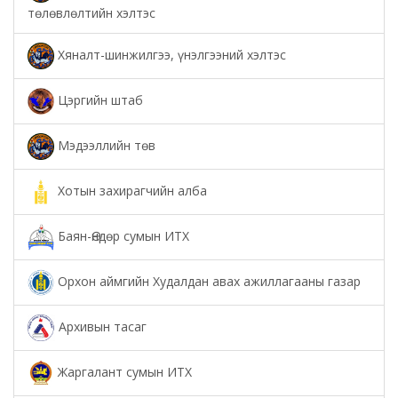
төлөвлөлтийн хэлтэс
Хяналт-шинжилгээ, үнэлгээний хэлтэс
Цэргийн штаб
Мэдээллийн төв
Хотын захирагчийн алба
Баян-Өндөр сумын ИТХ
Орхон аймгийн Худалдан авах ажиллагааны газар
Архивын тасаг
Жаргалант сумын ИТХ