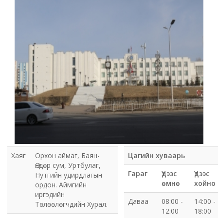
Мэдээлэл холбооны сүлжээ ХХК Орхон аймгийн
газар
Мэдээлэл шуурхай удирдлагын төв
Нийтийн номын сан
Эрдэнэт Булганы цахилгаан түгээх сүлжээ ТӨХК
Эрдэнэт ус, дулаан түгээх сүлжээ ОНӨХК
Бүсийн оношлогоо эмчилгээний төв
Хаяг
Орхон аймаг, Баян-
Цагийн хуваарь
Хот тохижуулах газар
Өндөр сум, Уртбулаг,
Гараг
Үдээс
Үдээс
Нутгийн удирдлагын
өмнө
хойно
ордон. Аймгийн
Орхон аймаг Шуудан үйлчилгээний газар
иргэдийн
Даваа
08:00 -
14:00 -
Төлөөлөгчдийн Хурал.
12:00
18:00
Биеийн тамир, спортын газар