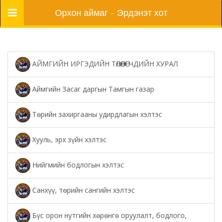
Цэс
Орхон аймаг - Эрдэнэт хот
АЙМГИЙН ИРГЭДИЙН ТӨЛӨӨЛӨГЧДИЙН ХУРАЛ
Аймгийн Засаг даргын Тамгын газар
Төрийн захиргааны удирдлагын хэлтэс
Хууль, эрх зүйн хэлтэс
Нийгмийн бодлогын хэлтэс
Санхүү, төрийн сангийн хэлтэс
Бүс орон нутгийн хөрөнгө оруулалт, бодлого,