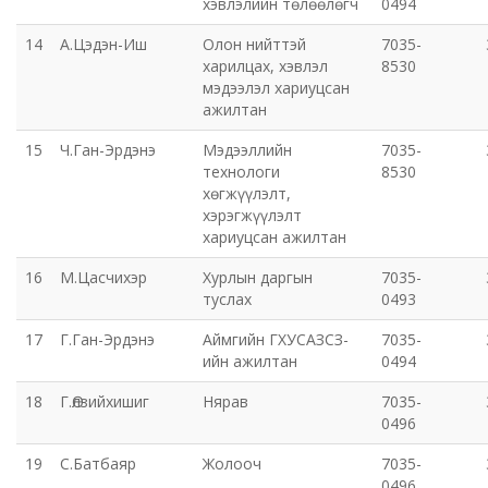
хэвлэлийн төлөөлөгч
0494
14
А.Цэдэн-Иш
Олон нийттэй
7035-
Хот байгуулалт, барилга захиалагчийн алба утүг
харилцах, хэвлэл
8530
мэдээлэл хариуцсан
Сэлэнгэ голын сав газрын захиргаа
ажилтан
15
Ч.Ган-Эрдэнэ
Мэдээллийн
7035-
Орхон аймаг дахь Эрүүл мэндийн даатгалын хэлтэс
технологи
8530
хөгжүүлэлт,
хэрэгжүүлэлт
Эрдэнэт цэцэрлэгт хүрээлэн ашиглалтын өмнөх
хариуцсан ажилтан
захиргаа
16
М.Цасчихэр
Хурлын даргын
7035-
туслах
0493
Эрдэнэт шинжлэх ухаан, технологийн парк
17
Г.Ган-Эрдэнэ
Аймгийн ГХУСАЗСЗ-
7035-
ийн ажилтан
0494
18
Г.Өлзийхишиг
Нярав
7035-
0496
19
С.Батбаяр
Жолооч
7035-
0496