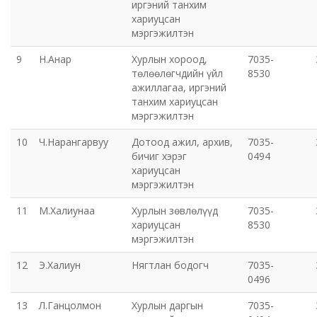
иргэний танхим
хариуцсан
Орхон аймаг дахь Захиргааны хэргийн анхан
мэргэжилтэн
шатны шүүх
9
Н.Анар
Хурлын хороод,
7035-
төлөөлөгчдийн үйл
8530
Орхон аймаг дахь Сум дундын эрүүгийн хэргийн
ажиллагаа, иргэний
анхан шатны шүүх
танхим хариуцсан
мэргэжилтэн
Хүүхэд залуучуудын театр
10
Ч.Нарангарвуу
Дотоод ажил, архив,
7035-
бичиг хэрэг
0494
хариуцсан
Цэцэрлэгжүүлэлт ногоон байгууламжийн газар
мэргэжилтэн
Эрдэнэтийн ДЦС ТӨХК
11
М.Халиунаа
Хурлын зөвлөлүүд
7035-
хариуцсан
8530
мэргэжилтэн
Сум дундын ойн анги
12
Э.Халиун
Нягтлан бодогч
7035-
Музей
0496
13
Л.Ганцолмон
Хурлын даргын
7035-
Нийтлэг үйлчилгээний алба