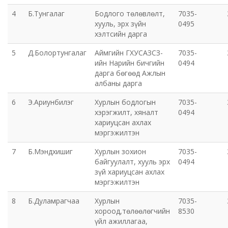
4
Б.Тунгалаг
Бодлого төлөвлөлт,
7035-
Эрүүл мэндийн газар
хууль, эрх зүйн
0495
хэлтсийн дарга
Авто тээврийн төв
5
Д.Болортунгалаг
Аймгийн ГХУСАЗСЗ-
7035-
ийн Нарийн бичгийн
0494
Мал эмнэлгийн газар
дарга бөгөөд Ажлын
албаны дарга
Хүнс, хөдөө аж ахуйн газар
6
Э.Ариунбилэг
Хурлын бодлогын
7035-
хэрэгжилт, хяналт
0494
Баян-Өндөр сумын ЗДТГ
хариуцсан ахлах
мэргэжилтэн
Жаргалант сумын ЗДТГ
7
Б.Мэндхишиг
Хурлын зохион
7035-
байгуулалт, хууль эрх
0494
зүй хариуцсан ахлах
Орхон аймгийн Иргэний хэргийн давж заалдах
мэргэжилтэн
шатны шүүх
8
Б.Дуламрагчаа
Хурлын
7035-
Орхон аймгийн Эрүүгийн хэргийн давж заалдах
хороод,төлөөлөгчийн
8530
үйл ажиллагаа,
шатны шүүх