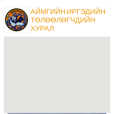
Төрийн аудитын газар
АЙМГИЙН ИРГЭДИЙН
ТӨЛӨӨЛӨГЧДИЙН
Соёл урлагийн газар
ХУРАЛ
Орхон аймаг дахь Сум дундын иргэний хэргийн
анхан шатны шүүх
Орхон аймаг дахь Шүүхийн тамгын газар
БОЛОВСРОЛ, ШИНЖЛЭХ УХААНЫ ЯАМНЫ ХАРЬЯА
ОРХОН АЙМАГ ДАХЬ ХӨДӨӨ АЖ АХУЙН МЭРГЭЖЛИЙН
СУРГАЛТ ҮЙЛДВЭРЛЭЛИЙН ТӨВ
Мэргэжлийн сургалт, үйлдвэрлэлийн төв
Боловсролын газар