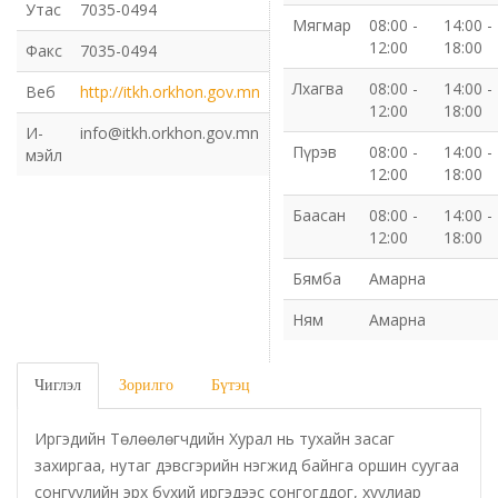
Утас
7035-0494
Мягмар
08:00 -
14:00 -
Газрын харилцаа барилга хот байгуулалтын газар
12:00
18:00
Факс
7035-0494
Лхагва
08:00 -
14:00 -
Веб
http://itkh.orkhon.gov.mn
Нийгмийн даатгалын газар
12:00
18:00
И-
info@itkh.orkhon.gov.mn
Пүрэв
08:00 -
14:00 -
Онцгой байдлын газар
мэйл
12:00
18:00
Орон нутгийн Өмчийн газар
Баасан
08:00 -
14:00 -
12:00
18:00
Орхон аймаг дахь Гаалийн газар
Бямба
Амарна
Ням
Амарна
Орхон аймгийн Байгаль орчны газар
Санхүүгийн хяналт, дотоод аудитын газар
Чиглэл
Зорилго
Бүтэц
Стандарт, хэмжил зүйн хэлтэс
Иргэдийн Төлөөлөгчдийн Хурал нь тухайн засаг
захиргаа, нутаг дэвсгэрийн нэгжид байнга оршин суугаа
сонгуулийн эрх бүхий иргэдээс сонгогддог, хуулиар
Статистикийн хэлтэс