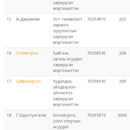
хариуцсан
мэргэжилтэн
Хот байгуулалт, барилга захиалагчийн алба утүг
15
Ж.Давааням
Хот төлөвлөлт
70354810
203
хөрөнгө
Сэлэнгэ голын сав газрын захиргаа
оруулалтын
хариуцсан
мэргэжилтэн
Орхон аймаг дахь Эрүүл мэндийн даатгалын хэлтэс
16
Э.Нямгэрэл
Байгаль
70358545
208
Эрдэнэт цэцэрлэгт хүрээлэн ашиглалтын өмнөх
орчны асуудал
хариуцсан
захиргаа
мэргэжилтэн
Эрдэнэт шинжлэх ухаан, технологийн парк
17
Ц.Өсөхжаргал
Худалдаа,
70358545
208
үйлдвэрлэл
үйлчилгээ
хариуцсан
мэргэжилтэн
18
Г.Одонтунгалаг
Боловсрол,
70355873
306б
соёл спортын
асуудал