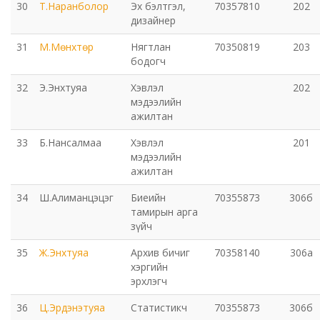
30
Т.Наранболор
Эх бэлтгэл,
70357810
202
дизайнер
31
М.Мөнхтөр
Нягтлан
70350819
203
бодогч
32
Э.Энхтуяа
Хэвлэл
202
мэдээлийн
ажилтан
33
Б.Нансалмаа
Хэвлэл
201
мэдээлийн
ажилтан
34
Ш.Алиманцэцэг
Биеийн
70355873
306б
тамирын арга
зүйч
35
Ж.Энхтуяа
Архив бичиг
70358140
306а
хэргийн
эрхлэгч
36
Ц.Эрдэнэтуяа
Статистикч
70355873
306б