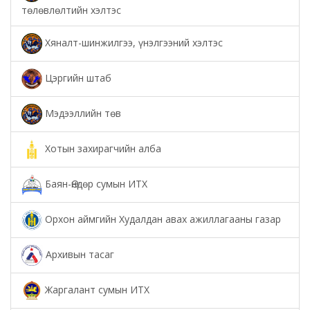
төлөвлөлтийн хэлтэс
Хяналт-шинжилгээ, үнэлгээний хэлтэс
Цэргийн штаб
Мэдээллийн төв
Хотын захирагчийн алба
Баян-Өндөр сумын ИТХ
Орхон аймгийн Худалдан авах ажиллагааны газар
Архивын тасаг
Жаргалант сумын ИТХ