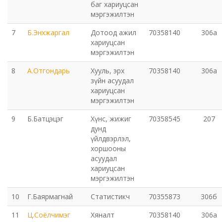
баг хариуцсан
мэргэжилтэн
Эрүүл мэндийн газар
7
Б.Энхжаргал
Дотоод ажил
70358140
306а
Авто тээврийн төв
хариуцсан
мэргэжилтэн
Мал эмнэлгийн газар
8
А.Отгондарь
Хууль, эрх
70358140
306а
зүйн асуудал
хариуцсан
Хүнс, хөдөө аж ахуйн газар
мэргэжилтэн
Баян-Өндөр сумын ЗДТГ
9
Б.Батцэцэг
Хүнс, жижиг
70358545
207
дунд
үйлдвэрлэл,
Жаргалант сумын ЗДТГ
хоршооны
асуудал
Орхон аймгийн Иргэний хэргийн давж заалдах
хариуцсан
мэргэжилтэн
шатны шүүх
10
Г.Баярмагнай
Статистикч
70355873
306б
Орхон аймгийн Эрүүгийн хэргийн давж заалдах
11
Ц.Соёлчимэг
Хяналт
70358140
306а
шатны шүүх