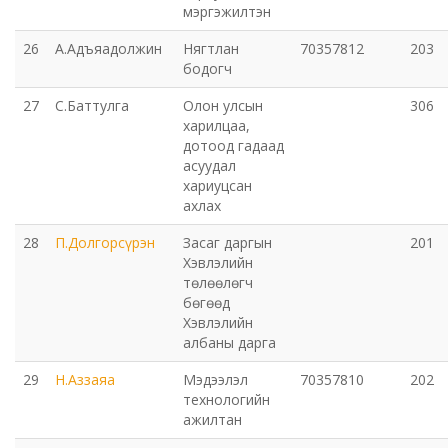
мэргэжилтэн
26
А.Адъяадолжин
Нягтлан
70357812
203
бодогч
27
С.Баттулга
Олон улсын
306
харилцаа,
дотоод гадаад
асуудал
хариуцсан
ахлах
28
П.Долгорсүрэн
Засаг даргын
201
Хэвлэлийн
төлөөлөгч
бөгөөд
Хэвлэлийн
албаны дарга
29
Н.Аззаяа
Мэдээлэл
70357810
202
технологийн
ажилтан