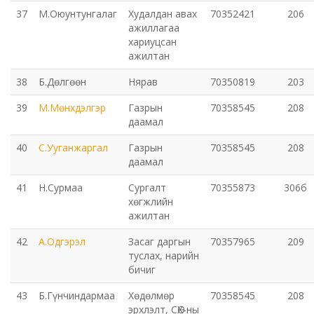
37
М.Оюунтунгалаг
Худалдан авах
70352421
206
ажиллагаа
хариуцсан
ажилтан
38
Б.Дөлгөөн
Нярав
70350819
203
39
М.Мөнхдэлгэр
Газрын
70358545
208
даамал
40
С.Ууганжаргал
Газрын
70358545
208
даамал
41
Н.Сурмаа
Сургалт
70355873
306б
хөгжлийн
ажилтан
42
А.Одгэрэл
Засаг даргын
70357965
209
туслах, нарийн
бичиг
43
Б.Гүнчиндармаа
Хөдөлмөр
70358545
208
эрхлэлт, СӨХ-ны