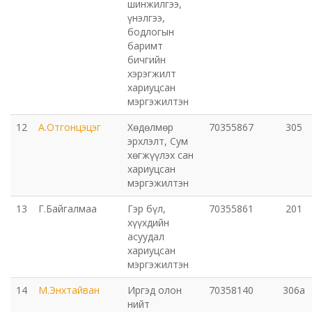
шинжилгээ,
үнэлгээ,
Орхон аймаг дахь Захиргааны хэргийн анхан
бодлогын
баримт
шатны шүүх
бичгийн
хэрэгжилт
Орхон аймаг дахь Сум дундын эрүүгийн хэргийн
хариуцсан
анхан шатны шүүх
мэргэжилтэн
12
А.Отгонцэцэг
Хөдөлмөр
70355867
305
Хүүхэд залуучуудын театр
эрхлэлт, Сум
хөгжүүлэх сан
Цэцэрлэгжүүлэлт ногоон байгууламжийн газар
хариуцсан
мэргэжилтэн
Эрдэнэтийн ДЦС ТӨХК
13
Г.Байгалмаа
Гэр бүл,
70355861
201
хүүхдийн
асуудал
Сум дундын ойн анги
хариуцсан
мэргэжилтэн
Музей
14
М.Энхтайван
Иргэд олон
70358140
306а
нийт
Нийтлэг үйлчилгээний алба