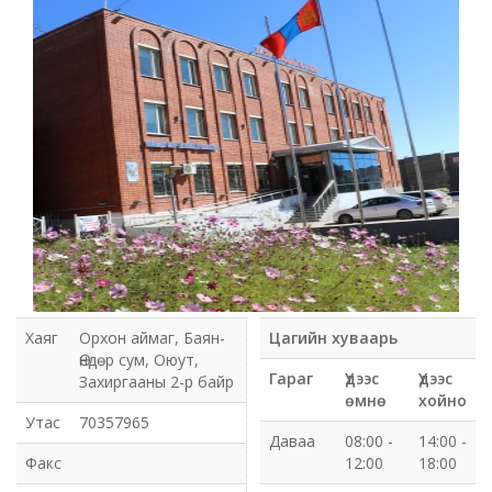
Мэдээлэл холбооны сүлжээ ХХК Орхон аймгийн
газар
Мэдээлэл шуурхай удирдлагын төв
Нийтийн номын сан
Эрдэнэт Булганы цахилгаан түгээх сүлжээ ТӨХК
Эрдэнэт ус, дулаан түгээх сүлжээ ОНӨХК
Бүсийн оношлогоо эмчилгээний төв
Хаяг
Орхон аймаг, Баян-
Цагийн хуваарь
Өндөр сум, Оюут,
Хот тохижуулах газар
Гараг
Үдээс
Үдээс
Захиргааны 2-р байр
өмнө
хойно
Орхон аймаг Шуудан үйлчилгээний газар
Утас
70357965
Даваа
08:00 -
14:00 -
Факс
12:00
18:00
Биеийн тамир, спортын газар