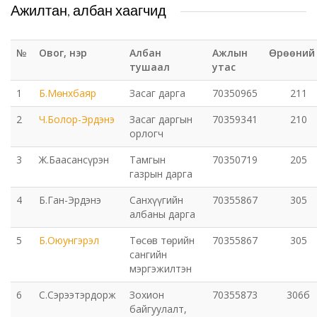
Ажилтан, албан хаагчид
Татварын газар
№
Овог, нэр
Албан
Ажлын
Өрөөний
тушаал
утас
Улсын бүртгэлийн хэлтэс
1
Б.Мөнхбаяр
Засаг дарга
70350965
211
Ус цаг уур, орчны шинжилгээний төв
2
Ч.Болор-Эрдэнэ
Засаг даргын
70359341
210
орлогч
Хүүхэд, гэр бүлийн хөгжил, хамгааллын газар
3
Ж.Баасансүрэн
Тамгын
70350719
205
газрын дарга
Хөдөлмөр, халамжийн үйлчилгээний газар
4
Б.Ган-Эрдэнэ
Санхүүгийн
70355867
305
албаны дарга
Цагдаагийн газар
5
Б.Оюунгэрэл
Төсөв төрийн
70355867
305
Шүүх шинжилгээний хэлтэс
сангийн
мэргэжилтэн
Шүүхийн шийдвэр гүйцэтгэх газар-437 дугаар
6
С.Сэрээтэрдорж
Зохион
70355873
306б
нээлттэй хорих анги
байгуулалт,