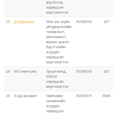
дэд бүтэц
хариуцсан
мэргэжилтэн
23
Д.Эрдэнэхүү
Мал аж ахуйн
70358545
207
үйлдвэрлэлийн
төлөвлөлт,
менежмент,
малын үржил
бүртгэлийн
асуудал
хариуцсан
мэргэжилтэн
24
М.Сонинтуяа
Эрүүл мэнд,
70358545
207
ХАБЭА
хариуцсан
мэргэжилтэн
25
Э.Цасанчимэг
Нийгмийн
70355873
306б
халамжийн
асуудал
хариуцсан