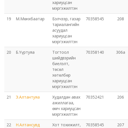
хариуцсан
мэргэжилтэн
19
М.Мөнхбаатар
Бэлчээр, газар
70358545
208
тариалангийн
асуудал
хариуцсан
мэргэжилтэн
20
Б.Үүртуяа
Тогтоол
70358140
306а
шийдвэрийн
биелэлт,
төсөл
хөтөлбөр
хариуцсан
мэргэжилтэн
21
Э.Алтантуяа
Худалдан авах
70352421
206
ажиллагаа,
өмч хариуцсан
мэргэжилтэн
22
Н.Алтансувд
Хот тохижилт,
70358545
207