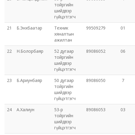
тойргийн
шийдвэр
гүйцэтгэгч
21
Б.Энхбаатар
Техник
99509279
01
хяналтын
ажилтан
22
Н.Болорбаяр
52 дугаар
89086052
06
тойргийн
шийдвэр
гүйцэтгэгч
23
Б.Ариунбаяр
50 дугаар
89086050
7
тойргийн
шийдвэр
гүйцэтгэгч
24
А.Халиун
53-р
89086053
03
тойргийн
шийдвэр
гүйцэтгэгч