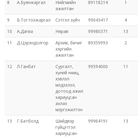
8
А.Буянжаргал
Нийгмийн
89118214
1
ажилтан
Орхон аймаг дахь Захиргааны хэргийн анхан
9
Б.Тогтохжаргал
Сэтгэл зүйч
99043417
4
шатны шүүх
10
А.Дагва
Нярав
99980371
13
Орхон аймаг дахь Сум дундын эрүүгийн хэргийн
11
Д.Цэрэндолгор
Архив, бичиг
89359993
2
анхан шатны шүүх
хэргийн
ажилтан
Хүүхэд залуучуудын театр
12
Л.Ганбат
Сургалт,
99594000
11
хүний нөөц,
Цэцэрлэгжүүлэлт ногоон байгууламжийн газар
хэвлэл
мэдээлэл,
Эрдэнэтийн ДЦС ТӨХК
дотоод ажил
хариуцсан
ахлах
Сум дундын ойн анги
мэргэжилтэн
13
Г.Батболд
Шийдвэр
99964191
13
Музей
гүйцэтгэл
хариуцсан
Нийтлэг үйлчилгээний алба