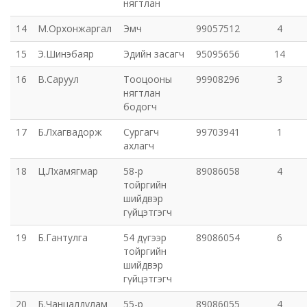
нягтлан
14
М.Орхонжаргал
Эмч
99057512
4
Хот байгуулалт, барилга захиалагчийн алба утүг
15
Э.Шинэбаяр
Эдийн засагч
95095656
14
Сэлэнгэ голын сав газрын захиргаа
16
В.Саруул
Тооцооны
99908296
3
нягтлан
Орхон аймаг дахь Эрүүл мэндийн даатгалын хэлтэс
бодогч
17
Б.Лхагвадорж
Сургагч
99703941
1
Эрдэнэт цэцэрлэгт хүрээлэн ашиглалтын өмнөх
ахлагч
захиргаа
18
Ц.Лхамягмар
58-р
89086058
4
тойргийн
Эрдэнэт шинжлэх ухаан, технологийн парк
шийдвэр
гүйцэтгэгч
19
Б.Гантулга
54 дүгээр
89086054
6
тойргийн
шийдвэр
гүйцэтгэгч
20
Б.Чанцалдулам
55-р
89086055
4