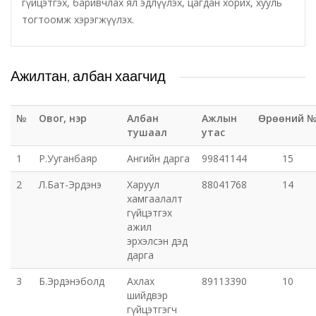
гүйцэтгэх, баривчлах ял эдлүүлэх, цагдан хорих, хууль
тогтоомж хэрэгжүүлэх.
Татварын газар
Улсын бүртгэлийн хэлтэс
Ажилтан, албан хаагчид
Ус цаг уур, орчны шинжилгээний төв
№
Овог, нэр
Албан
Ажлын
Өрөөний 
тушаал
утас
Хүүхэд, гэр бүлийн хөгжил, хамгааллын газар
1
Р.Ууганбаяр
Ангийн дарга
99841144
15
Хөдөлмөр, халамжийн үйлчилгээний газар
2
Л.Бат-Эрдэнэ
Харуул
88041768
14
хамгаалалт
гүйцэтгэх
Цагдаагийн газар
ажил
эрхэлсэн дэд
Шүүх шинжилгээний хэлтэс
дарга
3
Б.Эрдэнэболд
Ахлах
89113390
10
Шүүхийн шийдвэр гүйцэтгэх газар-437 дугаар
шийдвэр
нээлттэй хорих анги
гүйцэтгэгч