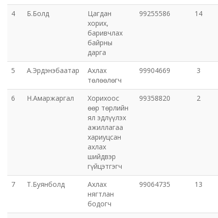
4
Б.Болд
Цагдан
99255586
14
Эрүүл мэндийн газар
хорих,
баривчлах
Авто тээврийн төв
байрны
дарга
Мал эмнэлгийн газар
5
А.Эрдэнэбаатар
Ахлах
99904669
3
төлөөлөгч
Хүнс, хөдөө аж ахуйн газар
6
Н.Амаржаргал
Хорихоос
99358820
2
өөр төрлийн
Баян-Өндөр сумын ЗДТГ
ял эдлүүлэх
ажиллагаа
хариуцсан
Жаргалант сумын ЗДТГ
ахлах
шийдвэр
Орхон аймгийн Иргэний хэргийн давж заалдах
гүйцэтгэгч
шатны шүүх
7
Т.Буянболд
Ахлах
99064735
13
нягтлан
Орхон аймгийн Эрүүгийн хэргийн давж заалдах
бодогч
шатны шүүх