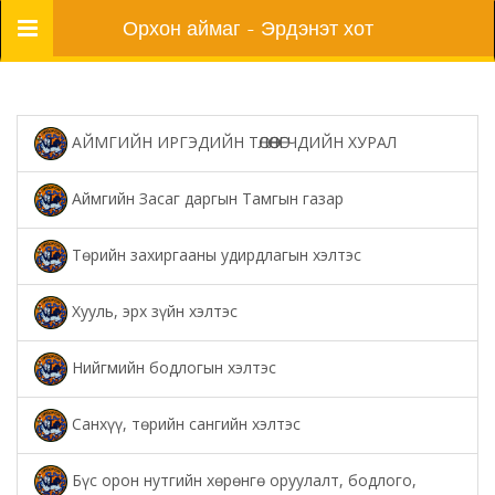
Цэс
Орхон аймаг - Эрдэнэт хот
АЙМГИЙН ИРГЭДИЙН ТӨЛӨӨЛӨГЧДИЙН ХУРАЛ
Аймгийн Засаг даргын Тамгын газар
Төрийн захиргааны удирдлагын хэлтэс
Хууль, эрх зүйн хэлтэс
Нийгмийн бодлогын хэлтэс
Санхүү, төрийн сангийн хэлтэс
Бүс орон нутгийн хөрөнгө оруулалт, бодлого,