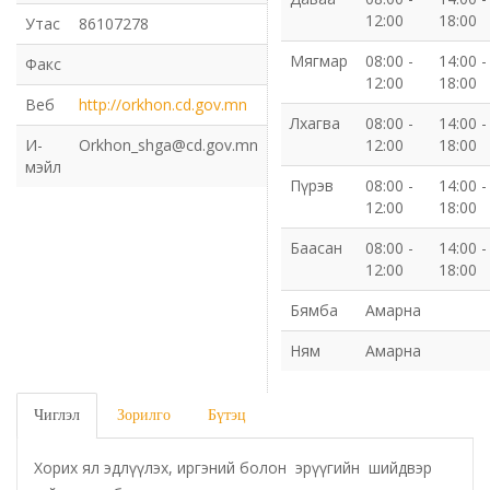
12:00
18:00
Утас
86107278
Газрын харилцаа барилга хот байгуулалтын газар
Мягмар
08:00 -
14:00 -
Факс
12:00
18:00
Нийгмийн даатгалын газар
Веб
http://orkhon.cd.gov.mn
Лхагва
08:00 -
14:00 -
И-
Orkhon_shga@cd.gov.mn
12:00
18:00
Онцгой байдлын газар
мэйл
Пүрэв
08:00 -
14:00 -
12:00
18:00
Орон нутгийн Өмчийн газар
Баасан
08:00 -
14:00 -
Орхон аймаг дахь Гаалийн газар
12:00
18:00
Бямба
Амарна
Орхон аймгийн Байгаль орчны газар
Ням
Амарна
Санхүүгийн хяналт, дотоод аудитын газар
Чиглэл
Зорилго
Бүтэц
Стандарт, хэмжил зүйн хэлтэс
Хорих ял эдлүүлэх, иргэний болон эрүүгийн шийдвэр
Статистикийн хэлтэс