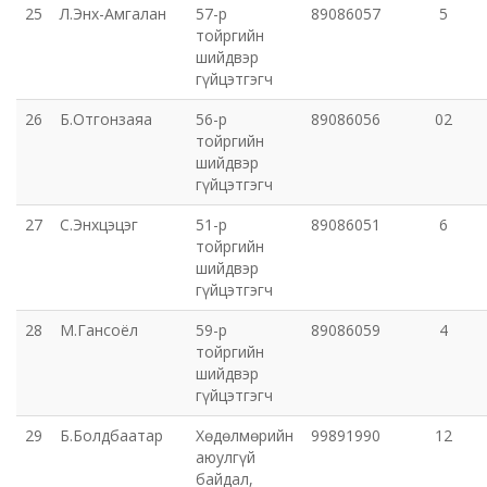
25
Л.Энх-Амгалан
57-р
89086057
5
тойргийн
шийдвэр
гүйцэтгэгч
26
Б.Отгонзаяа
56-р
89086056
02
тойргийн
шийдвэр
гүйцэтгэгч
27
С.Энхцэцэг
51-р
89086051
6
тойргийн
шийдвэр
гүйцэтгэгч
28
М.Гансоёл
59-р
89086059
4
тойргийн
шийдвэр
гүйцэтгэгч
29
Б.Болдбаатар
Хөдөлмөрийн
99891990
12
аюулгүй
байдал,