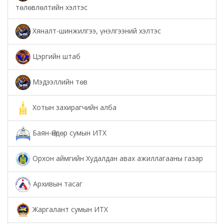
төлөвлөлтийн хэлтэс
Хяналт-шинжилгээ, үнэлгээний хэлтэс
Цэргийн штаб
Мэдээллийн төв
Хотын захирагчийн алба
Баян-Өндөр сумын ИТХ
Орхон аймгийн Худалдан авах ажиллагааны газар
Архивын тасаг
Жаргалант сумын ИТХ