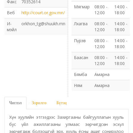
Факс
70352614
Мягмар
08:00 -
14:00 -
Газрын харилцаа барилга хот байгуулалтын газар
Веб
http://court.or.gov.mn/
12:00
18:00
И-
orkhon_tg@shuukh.mn
Лхагва
08:00 -
14:00 -
Нийгмийн даатгалын газар
мэйл
12:00
18:00
Пүрэв
08:00 -
14:00 -
Онцгой байдлын газар
12:00
18:00
Орон нутгийн Өмчийн газар
Баасан
08:00 -
14:00 -
12:00
18:00
Орхон аймаг дахь Гаалийн газар
Бямба
Амарна
Ням
Амарна
Орхон аймгийн Байгаль орчны газар
Санхүүгийн хяналт, дотоод аудитын газар
Чиглэл
Зорилго
Бүтэц
Стандарт, хэмжил зүйн хэлтэс
Хүн хуулийн этгээдээс Захиргааны байгууллагын хууль
бус үйл ажиллагааны улмаас зөрчигдсөн эсхүл
зөрчигдөж болзошгүй эрх, хууль ёсны ашиг сонирхлоо
Статистикийн хэлтэс