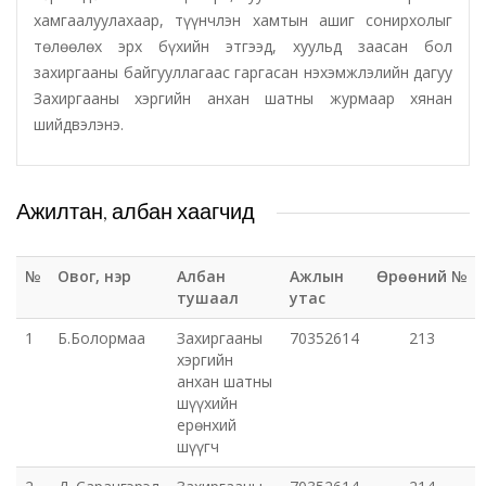
хамгаалуулахаар, түүнчлэн хамтын ашиг сонирхолыг
төлөөлөх эрх бүхийн этгээд, хуульд заасан бол
Татварын газар
захиргааны байгууллагаас гаргасан нэхэмжлэлийн дагуу
Захиргааны хэргийн анхан шатны журмаар хянан
Улсын бүртгэлийн хэлтэс
шийдвэлэнэ.
Ус цаг уур, орчны шинжилгээний төв
Ажилтан, албан хаагчид
Хүүхэд, гэр бүлийн хөгжил, хамгааллын газар
Хөдөлмөр, халамжийн үйлчилгээний газар
№
Овог, нэр
Албан
Ажлын
Өрөөний №
тушаал
утас
Цагдаагийн газар
1
Б.Болормаа
Захиргааны
70352614
213
хэргийн
анхан шатны
Шүүх шинжилгээний хэлтэс
шүүхийн
ерөнхий
Шүүхийн шийдвэр гүйцэтгэх газар-437 дугаар
шүүгч
нээлттэй хорих анги