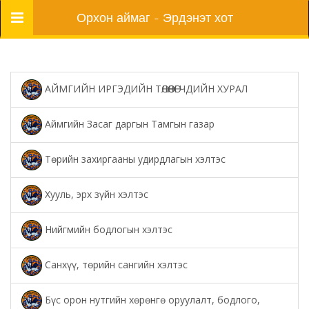
Цэс
Орхон аймаг - Эрдэнэт хот
АЙМГИЙН ИРГЭДИЙН ТӨЛӨӨЛӨГЧДИЙН ХУРАЛ
Аймгийн Засаг даргын Тамгын газар
Төрийн захиргааны удирдлагын хэлтэс
Хууль, эрх зүйн хэлтэс
Нийгмийн бодлогын хэлтэс
Санхүү, төрийн сангийн хэлтэс
Бүс орон нутгийн хөрөнгө оруулалт, бодлого,