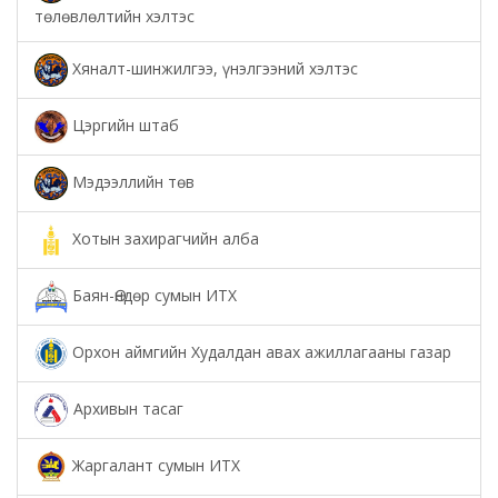
төлөвлөлтийн хэлтэс
Хяналт-шинжилгээ, үнэлгээний хэлтэс
Цэргийн штаб
Мэдээллийн төв
Хотын захирагчийн алба
Баян-Өндөр сумын ИТХ
Орхон аймгийн Худалдан авах ажиллагааны газар
Архивын тасаг
Жаргалант сумын ИТХ