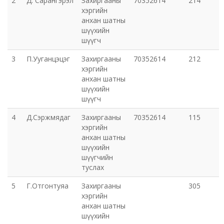
2
Д. Сарангэрэл
Захиргааны
70352614
214
хэргийн
Эрүүл мэндийн газар
анхан шатны
шүүхийн
шүүгч
Авто тээврийн төв
3
П.Ууганцэцэг
Захиргааны
70352614
212
Мал эмнэлгийн газар
хэргийн
анхан шатны
шүүхийн
Хүнс, хөдөө аж ахуйн газар
шүүгч
4
Д.Сэржмядаг
Захиргааны
70352614
115
Баян-Өндөр сумын ЗДТГ
хэргийн
анхан шатны
Жаргалант сумын ЗДТГ
шүүхийн
шүүгчийн
туслах
Орхон аймгийн Иргэний хэргийн давж заалдах
шатны шүүх
5
Г.Отгонтуяа
Захиргааны
305
хэргийн
анхан шатны
Орхон аймгийн Эрүүгийн хэргийн давж заалдах
шүүхийн
шатны шүүх