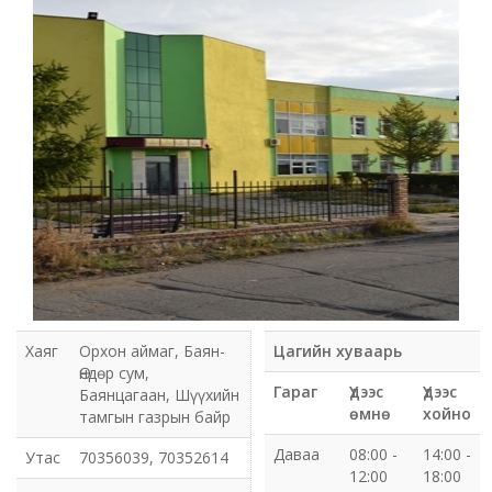
Мэдээлэл холбооны сүлжээ ХХК Орхон аймгийн
газар
Мэдээлэл шуурхай удирдлагын төв
Нийтийн номын сан
Эрдэнэт Булганы цахилгаан түгээх сүлжээ ТӨХК
Эрдэнэт ус, дулаан түгээх сүлжээ ОНӨХК
Бүсийн оношлогоо эмчилгээний төв
Хаяг
Орхон аймаг, Баян-
Цагийн хуваарь
Хот тохижуулах газар
Өндөр сум,
Гараг
Үдээс
Үдээс
Баянцагаан, Шүүхийн
өмнө
хойно
тамгын газрын байр
Орхон аймаг Шуудан үйлчилгээний газар
Даваа
08:00 -
14:00 -
Утас
70356039, 70352614
12:00
18:00
Биеийн тамир, спортын газар