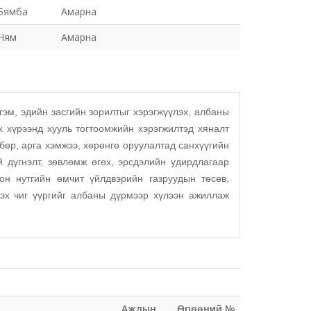
Бямба
Амарна
Ням
Амарна
м, эдийн засгийн зорилтыг хэрэгжүүлэх, албаны
х хүрээнд хууль тогтоомжийн хэрэгжилтэд хяналт
лбөр, арга хэмжээ, хөрөнгө оруулалтад санхүүгийн
й дүгнэлт, зөвлөмж өгөх, эрсдэлийн удирдлагаар
рон нутгийн өмчит үйлдвэрийн газруудын төсөв,
лэх чиг үүргийг албаны дүрмээр хүлээн ажиллаж
Ажлын
Өрөөний №