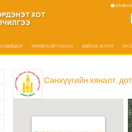
info@erd
ОЛ ШИЙДВЭР
ТӨРИЙН БАЙГУУЛЛАГА
НИЙТЛЭГ АСУУЛТ
ТУС
Санхүүгийн хяналт, до