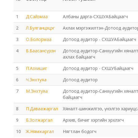
1
Д.Сайзмаа
Албаны дарга-СХШУАБайцаагч
2
Л.Булганцэцэг
Ахлах мэргэжилтэн-Дотоод аудит
3
О.Болормаа
Дотоод аудитор - СХШУАБайцаагч
4
Б.Баасансүрэн
Дотоод аудитор-Санхүүгийн хянал
ахлах байцаагч
5
П.Азхишиг
Дотоод аудитор - СХШУБайцаагч
6
Ч.Энхтуяа
Дотоод аудитор
7
М.Энхтуяа
Дотоод аудитор-Санхүүгийн хянал
байцаагч
8
П.Даваажаргал
Хяналт-шинжилгээ, үнэлгээ хариуц
9
Б.Золжаргал
Архив, бичиг хэргийн эрхлэгч
10
Ж.Нямжаргал
Нягтлан бодогч