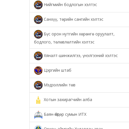
Нийгмийн бодлогын хэлтэс
Санхүү, төрийн сангийн хэлтэс
Бүс орон нутгийн хөрөнгө оруулалт,
бодлого, төлөвлөлтийн хэлтэс
Хяналт-шинжилгээ, үнэлгээний хэлтэс
Цэргийн штаб
Мэдээллийн төв
Хотын захирагчийн алба
Баян-Өндөр сумын ИТХ
Орхон аймгийн Худалдан авах