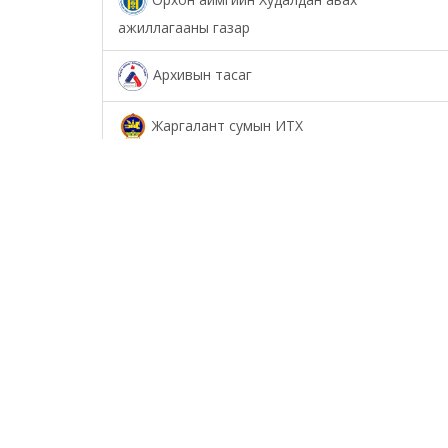
ажиллагааны газар
Архивын тасаг
Жаргалант сумын ИТХ
Төрийн аудитын газар
Соёл урлагийн газар
Орхон аймаг дахь Сум дундын иргэний
хэргийн анхан шатны шүүх
Орхон аймаг дахь Шүүхийн тамгын газар
БОЛОВСРОЛ, ШИНЖЛЭХ УХААНЫ ЯАМНЫ
ХАРЬЯА ОРХОН АЙМАГ ДАХЬ ХӨДӨӨ АЖ АХУЙН