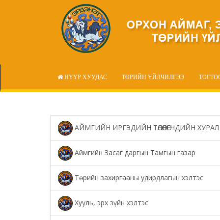
НҮҮР ХУУДАС
ТӨРИЙН ҮЙЛЧИЛГЭЭ
ТОГТО
АЙМГИЙН ИРГЭДИЙН ТӨЛӨӨЛӨГЧДИЙН ХУРАЛ
Аймгийн Засаг даргын Тамгын газар
Төрийн захиргааны удирдлагын хэлтэс
Хууль, эрх зүйн хэлтэс