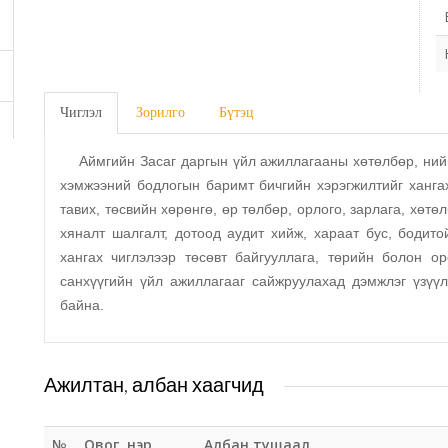
Чиглэл
Зорилго
Бүтэц
Аймгийн Засаг даргын үйл ажиллагааны хөтөлбөр, нийгэ
хэмжээний бодлогын баримт бичгийн хэрэгжилтийг ханга
тавих, төсвийн хөрөнгө, өр төлбөр, орлого, зарлага, хөтө
хяналт шалгалт, дотоод аудит хийж, хараат бус, бодито
хангах чиглэлээр төсөвт байгууллага, төрийн болон о
санхүүгийн үйл ажиллагааг сайжруулахад дэмжлэг үзүү
байна.
Ажилтан, албан хаагчид
№
Овог, нэр
Албан тушаал