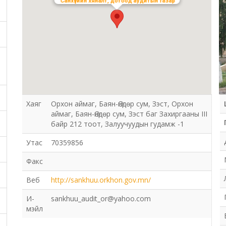
Санхүүгийн хяналт, дотоод аудитын газар
Хаяг
Орхон аймаг, Баян-Өндөр сум, Зэст, Орхон
аймаг, Баян-Өндөр сум, Зэст баг Захиргааны III
байр 212 тоот, Залуучуудын гудамж -1
Утас
70359856
Факс
Веб
http://sankhuu.orkhon.gov.mn/
И-
sankhuu_audit_or@yahoo.com
мэйл