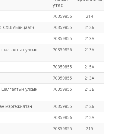
утас
70359856
214
ор-СХШУБайцаагч
70359855
212Б
70359855
213А
т шалгалтын улсын
70359856
213А
70359855
215А
70359855
213А
т шалгалтын улсын
70359855
213Б
сан мэргэжилтэн
70359855
212Б
70359856
212А
70359855
215