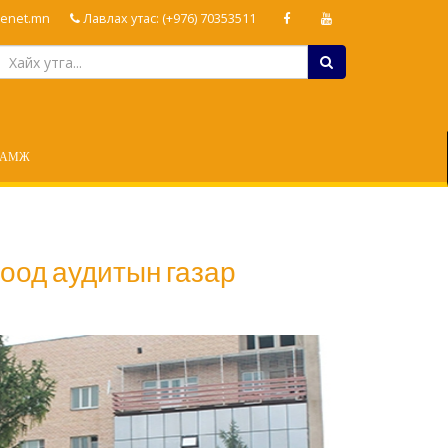
enet.mn
Лавлах утас: (+976) 70353511
ЛАМЖ
тоод аудитын газар