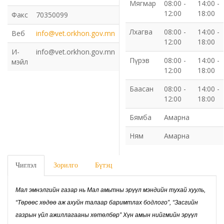
Мягмар
08:00 -
14:00 -
12:00
18:00
Факс
70350099
Газрын харилцаа барилга хот байгуулалтын газар
Лхагва
08:00 -
14:00 -
Веб
info@vet.orkhon.gov.mn
12:00
18:00
Нийгмийн даатгалын газар
И-
info@vet.orkhon.gov.mn
Пүрэв
08:00 -
14:00 -
мэйл
Онцгой байдлын газар
12:00
18:00
Баасан
08:00 -
14:00 -
Орон нутгийн Өмчийн газар
12:00
18:00
Бямба
Амарна
Орхон аймаг дахь Гаалийн газар
Ням
Амарна
Орхон аймгийн Байгаль орчны газар
Чиглэл
Зорилго
Бүтэц
Санхүүгийн хяналт, дотоод аудитын газар
Мал эмнэлгийн газар нь Мал амьтны эрүүл мэндийн тухай хууль,
Стандарт, хэмжил зүйн хэлтэс
“Төрөөс хөдөө аж ахуйн талаар баримтлах бодлого”, “Засгийн
газрын үйл ажиллагааны хөтөлбөр” Хүн амын нийгмийн эрүүл
Статистикийн хэлтэс