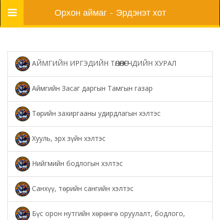
Цэс
Орхон аймаг - Эрдэнэт хот
АЙМГИЙН ИРГЭДИЙН ТӨЛӨӨЛӨГЧДИЙН ХУРАЛ
Аймгийн Засаг даргын Тамгын газар
Төрийн захиргааны удирдлагын хэлтэс
Хууль, эрх зүйн хэлтэс
Нийгмийн бодлогын хэлтэс
Санхүү, төрийн сангийн хэлтэс
Бүс орон нутгийн хөрөнгө оруулалт, бодлого,