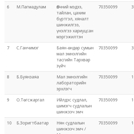
6
М.Пагмадулам
Өвчний мэдээ,
70350099
3
Орхон аймаг дахь Захиргааны хэргийн анхан
тайлан, цахим
бүртгэл, хяналт
шатны шүүх
шинжилгээ,
үнэлгээ хариуцсан
Орхон аймаг дахь Сум дундын эрүүгийн хэргийн
мэргэжилтэн
анхан шатны шүүх
7
С.Ганчимэг
Баян-өндөр сумын
70350099
3
мал эмнэлгийн
Хүүхэд залуучуудын театр
тасгийн Тархвар
зүйч
Цэцэрлэгжүүлэлт ногоон байгууламжийн газар
8
Б.Буянзаяа
Мал эмнэлгийн
70350099
1
лабораторийн
Эрдэнэтийн ДЦС ТӨХК
эрхлэгч
9
О.Төгсжаргал
Ийлдэс судлал,
70350099
1
Сум дундын ойн анги
шимэгч судлалын
шинжээч эмч
Музей
10
Б.Зоригтбаатар
Нян судлалын
70350099
1
шинжээч эмч /
Нийтлэг үйлчилгээний алба