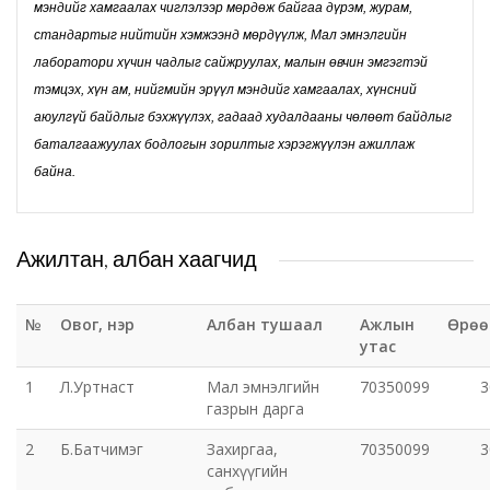
мэндийг хамгаалах чиглэлээр мөрдөж байгаа дүрэм, журам,
стандартыг нийтийн хэмжээнд мөрдүүлж, Мал эмнэлгийн
Татварын газар
лаборатори хүчин чадлыг сайжруулах, малын өвчин эмгэгтэй
тэмцэх, хүн ам, нийгмийн эрүүл мэндийг хамгаалах, хүнсний
Улсын бүртгэлийн хэлтэс
аюулгүй байдлыг бэхжүүлэх, гадаад худалдааны чөлөөт байдлыг
баталгаажуулах бодлогын зорилтыг хэрэгжүүлэн ажиллаж
Ус цаг уур, орчны шинжилгээний төв
байна.
Хүүхэд, гэр бүлийн хөгжил, хамгааллын газар
Ажилтан, албан хаагчид
Хөдөлмөр, халамжийн үйлчилгээний газар
№
Овог, нэр
Албан тушаал
Ажлын
Өрөө
Цагдаагийн газар
утас
1
Л.Уртнаст
Мал эмнэлгийн
70350099
3
Шүүх шинжилгээний хэлтэс
газрын дарга
Шүүхийн шийдвэр гүйцэтгэх газар-437 дугаар
2
Б.Батчимэг
Захиргаа,
70350099
3
санхүүгийн
нээлттэй хорих анги