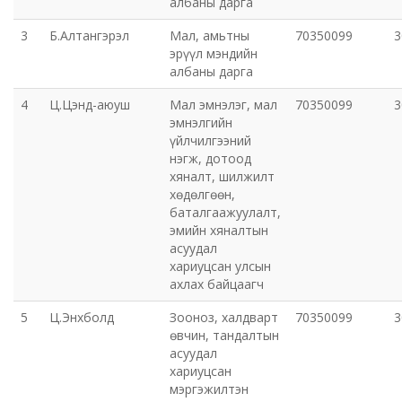
албаны дарга
Эрүүл мэндийн газар
3
Б.Алтангэрэл
Мал, амьтны
70350099
3
эрүүл мэндийн
албаны дарга
Авто тээврийн төв
4
Ц.Цэнд-аюуш
Мал эмнэлэг, мал
70350099
3
Мал эмнэлгийн газар
эмнэлгийн
үйлчилгээний
нэгж, дотоод
Хүнс, хөдөө аж ахуйн газар
хяналт, шилжилт
хөдөлгөөн,
Баян-Өндөр сумын ЗДТГ
баталгаажуулалт,
эмийн хяналтын
асуудал
Жаргалант сумын ЗДТГ
хариуцсан улсын
ахлах байцаагч
Орхон аймгийн Иргэний хэргийн давж заалдах
5
Ц.Энхболд
Зооноз, халдварт
70350099
3
шатны шүүх
өвчин, тандалтын
асуудал
Орхон аймгийн Эрүүгийн хэргийн давж заалдах
хариуцсан
мэргэжилтэн
шатны шүүх