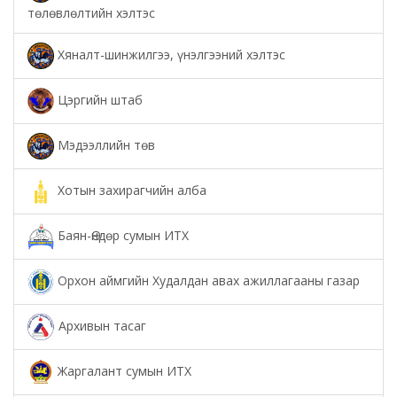
төлөвлөлтийн хэлтэс
Хяналт-шинжилгээ, үнэлгээний хэлтэс
Цэргийн штаб
Мэдээллийн төв
Хотын захирагчийн алба
Баян-Өндөр сумын ИТХ
Орхон аймгийн Худалдан авах ажиллагааны газар
Архивын тасаг
Жаргалант сумын ИТХ