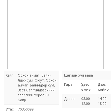
Мэдээлэл холбооны сүлжээ ХХК Орхон аймгийн
газар
Мэдээлэл шуурхай удирдлагын төв
Нийтийн номын сан
Эрдэнэт Булганы цахилгаан түгээх сүлжээ ТӨХК
Эрдэнэт ус, дулаан түгээх сүлжээ ОНӨХК
Бүсийн оношлогоо эмчилгээний төв
Хаяг
Орхон аймаг, Баян-
Цагийн хуваарь
Өндөр сум, Оюут, Орхон
Хот тохижуулах газар
Гараг
Үдээс
Үдээс
аймаг, Баян-Өндөр сум,
өмнө
хойно
Зэст баг Үйлдвэрчний
Орхон аймаг Шуудан үйлчилгээний газар
эвлэлийн хорооны
Даваа
08:00 -
14:00 -
байр
12:00
18:00
Биеийн тамир, спортын газар
Утас
70350099