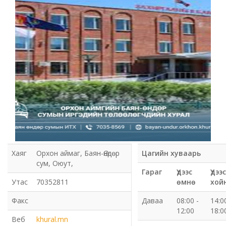
Мэдээлэл холбооны сүлжээ ХХК Орхон аймгийн
газар
Мэдээлэл шуурхай удирдлагын төв
Нийтийн номын сан
Эрдэнэт Булганы цахилгаан түгээх сүлжээ ТӨХК
Эрдэнэт ус, дулаан түгээх сүлжээ ОНӨХК
Бүсийн оношлогоо эмчилгээний төв
Хаяг
Орхон аймаг, Баян-Өндөр
Цагийн хуваарь
сум, Оюут,
Хот тохижуулах газар
Гараг
Үдээс
Үдээс
Утас
70352811
өмнө
хой
Орхон аймаг Шуудан үйлчилгээний газар
Факс
Даваа
08:00 -
14:0
12:00
18:0
Биеийн тамир, спортын газар
Веб
khural.mn