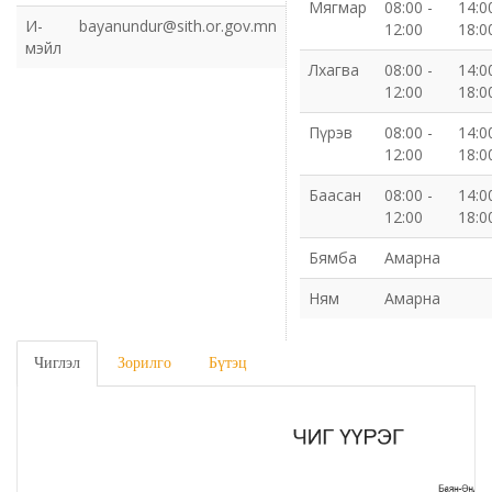
Мягмар
08:00 -
14:0
И-
bayanundur@sith.or.gov.mn
12:00
18:0
Газрын харилцаа барилга хот байгуулалтын газар
мэйл
Лхагва
08:00 -
14:0
12:00
18:0
Нийгмийн даатгалын газар
Пүрэв
08:00 -
14:0
Онцгой байдлын газар
12:00
18:0
Баасан
08:00 -
14:0
Орон нутгийн Өмчийн газар
12:00
18:0
Бямба
Амарна
Орхон аймаг дахь Гаалийн газар
Ням
Амарна
Орхон аймгийн Байгаль орчны газар
Чиглэл
Зорилго
Бүтэц
Санхүүгийн хяналт, дотоод аудитын газар
Стандарт, хэмжил зүйн хэлтэс
Статистикийн хэлтэс