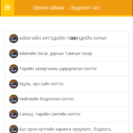
Цэс
Орхон аймаг - Эрдэнэт хот
АЙМГИЙН ИРГЭДИЙН ТӨЛӨӨЛӨГЧДИЙН ХУРАЛ
Аймгийн Засаг даргын Тамгын газар
Төрийн захиргааны удирдлагын хэлтэс
Хууль, эрх зүйн хэлтэс
Нийгмийн бодлогын хэлтэс
Санхүү, төрийн сангийн хэлтэс
Бүс орон нутгийн хөрөнгө оруулалт, бодлого,