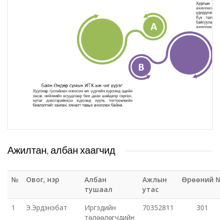
Татварын газар
Улсын бүртгэлийн хэлтэс
Ус цаг уур, орчны шинжилгээний төв
Хүүхэд, гэр бүлийн хөгжил, хамгааллын газар
Хөдөлмөр, халамжийн үйлчилгээний газар
Цагдаагийн газар
Ажилтан, албан хаагчид
Шүүх шинжилгээний хэлтэс
№
Овог, нэр
Албан
Ажлын
Өрөөний 
тушаал
утас
Шүүхийн шийдвэр гүйцэтгэх газар-437 дугаар
1
Э.Эрдэнэбат
Иргэдийн
70352811
301
нээлттэй хорих анги
төлөөлөгчдийн