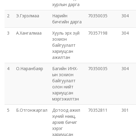
хурлын дарга
Эрүүл мэндийн газар
2
Э.Гэрэлмаа
Нарийн
70350035
304
бичгийн дарга
Авто тээврийн төв
3
А.Хангалмаа
Хууль эрх зүй
70357198
304
зохион
Мал эмнэлгийн газар
байгуулалт
хариуцсан
Хүнс, хөдөө аж ахуйн газар
ажилтан
4
О.Наранбаяр
Багийн ИНХ-
70350035
304
Баян-Өндөр сумын ЗДТГ
ын зохион
байгуулалт
олон нийт
Жаргалант сумын ЗДТГ
хариуцсан
мэргэжилтэн
Орхон аймгийн Иргэний хэргийн давж заалдах
5
Б.Отгонжаргал
Дотоод ажил
70352811
301
шатны шүүх
хүний нөөц,
архив бичиг
Орхон аймгийн Эрүүгийн хэргийн давж заалдах
хэрэг
шатны шүүх
хариуцсан