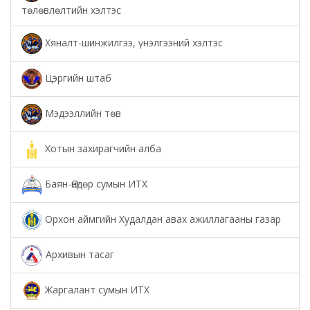
төлөвлөлтийн хэлтэс
Хяналт-шинжилгээ, үнэлгээний хэлтэс
Цэргийн штаб
Мэдээллийн төв
Хотын захирагчийн алба
Баян-Өндөр сумын ИТХ
Орхон аймгийн Худалдан авах ажиллагааны газар
Архивын тасаг
Жаргалант сумын ИТХ