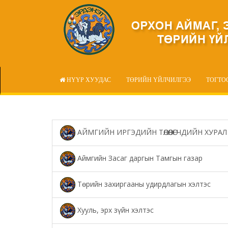
НҮҮР ХУУДАС
ТӨРИЙН ҮЙЛЧИЛГЭЭ
ТОГТО
АЙМГИЙН ИРГЭДИЙН ТӨЛӨӨЛӨГЧДИЙН ХУРАЛ
Аймгийн Засаг даргын Тамгын газар
Төрийн захиргааны удирдлагын хэлтэс
Хууль, эрх зүйн хэлтэс