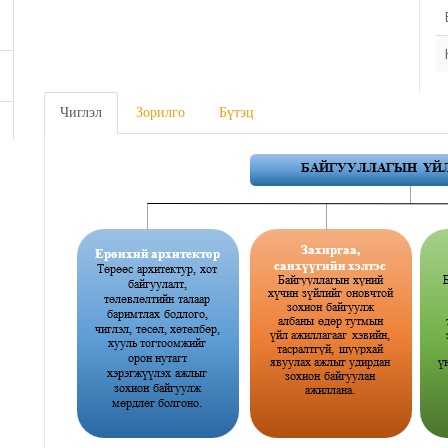
Чиглэл
Зорилго
Бүтэц