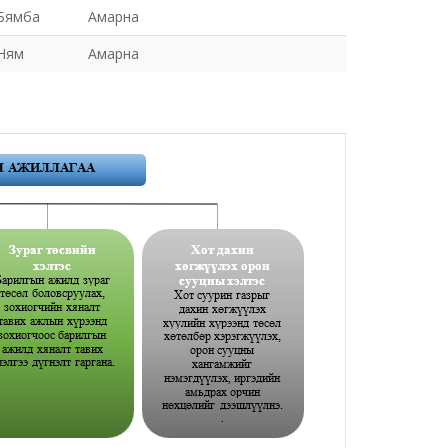
Бямба
Амарна
Ням
Амарна