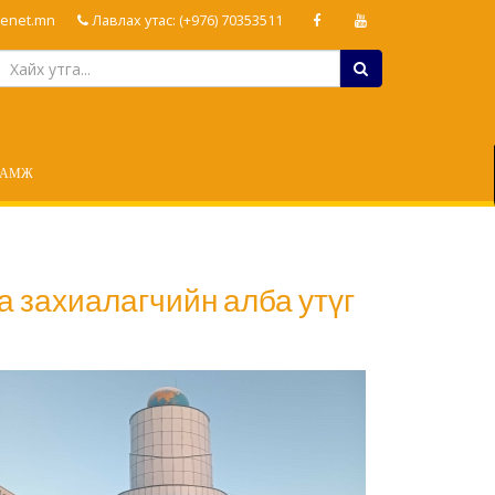
enet.mn
Лавлах утас: (+976) 70353511
ЛАМЖ
а захиалагчийн алба утүг