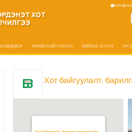
info@erd
ОЛ ШИЙДВЭР
ТӨРИЙН БАЙГУУЛЛАГА
НИЙТЛЭГ АСУУЛТ
ТУС
Хот байгуулалт, барилг
Хот байгуулалт, барилга захиалагчийн