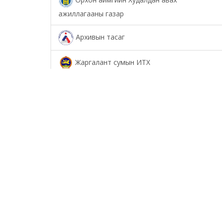
ажиллагааны газар
Архивын тасаг
Жаргалант сумын ИТХ
Төрийн аудитын газар
Соёл урлагийн газар
Орхон аймаг дахь Сум дундын иргэний
хэргийн анхан шатны шүүх
Орхон аймаг дахь Шүүхийн тамгын газар
БОЛОВСРОЛ, ШИНЖЛЭХ УХААНЫ ЯАМНЫ
ХАРЬЯА ОРХОН АЙМАГ ДАХЬ ХӨДӨӨ АЖ АХУЙН