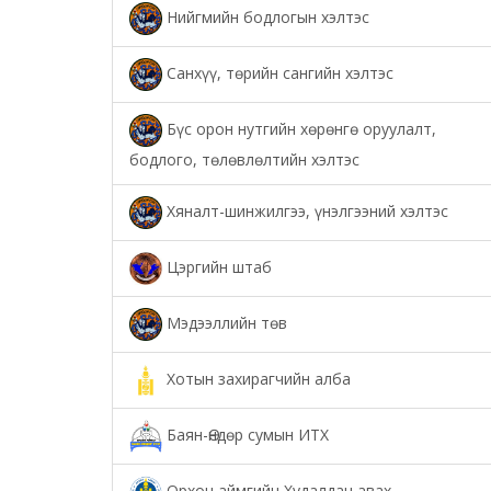
Нийгмийн бодлогын хэлтэс
Санхүү, төрийн сангийн хэлтэс
Бүс орон нутгийн хөрөнгө оруулалт,
бодлого, төлөвлөлтийн хэлтэс
Хяналт-шинжилгээ, үнэлгээний хэлтэс
Цэргийн штаб
Мэдээллийн төв
Хотын захирагчийн алба
Баян-Өндөр сумын ИТХ
Орхон аймгийн Худалдан авах