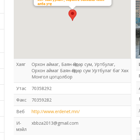
алба утүг
Хаяг
Орхон аймаг, Баян-Өндөр сум, Уртбулаг,
Орхон аймаг Баян-Өндөр сум Уртбулаг баг Хөх
Монгол цогцолбор
Утас
70358292
Факс
70359282
Веб
http://www.erdenet.mn/
И-
xbbza2013@gmail.com
мэйл