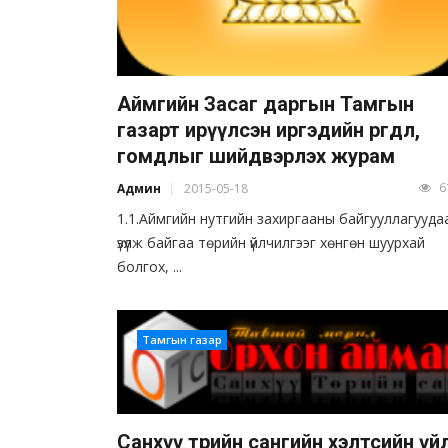
Аймгийн Засаг даргын Тамгын
газарт ирүүлсэн иргэдийн өргөдөл,
гомдлыг шийдвэрлэх журам
6
Админ
2015-05-18
1.1.Аймгийн нутгийн захиргааны байгууллагууда
үзүүлж байгаа төрийн үйлчилгээг хөнгөн шуурхай
болгох, ...
Тамгын газар
Санхүү төрийн сангийн хэлтсийн үй