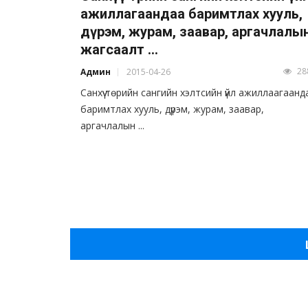
ажиллагаандаа баримтлах хууль,
дүрэм, журам, заавар, аргачлалы
жагсаалт ...
28
Админ
2015-04-26
Санхүү төрийн сангийн хэлтсийн үйл ажиллаагаанд
баримтлах хууль, дүрэм, журам, заавар,
аргачлалын ...