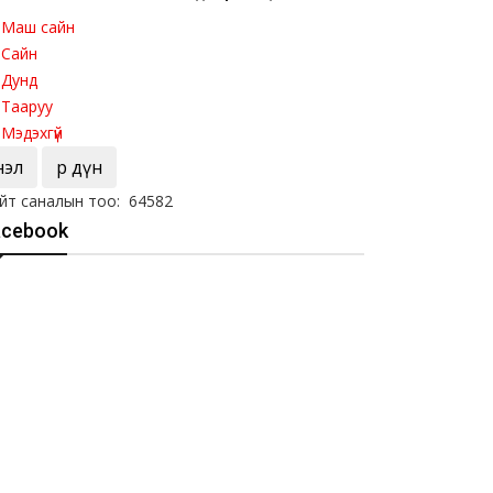
Маш сайн
Сайн
Дунд
Тааруу
Мэдэхгүй
Үнэл
Үр дүн
йт саналын тоо: 64582
acebook