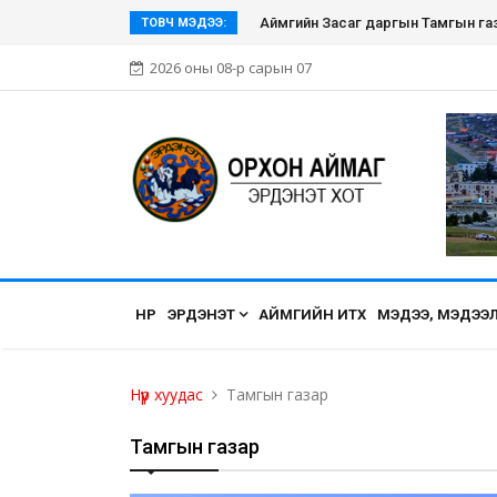
Эрдэнэт хүмүүсийн нэгдэл болсон Эр
ТОВЧ МЭДЭЭ:
2026 оны 08-р сарын 07
НҮҮР
ЭРДЭНЭТ
АЙМГИЙН ИТХ
МЭДЭЭ, МЭДЭЭ
Нүүр хуудас
Тамгын газар
Тамгын газар