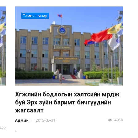
Тамгын газар
Хөгжлийн бодлогын хэлтсийн мөрдөж
буй Эрх зүйн баримт бичгүүдийн
жагсаалт
4958
Админ
2015-05-31
422
.