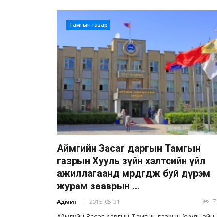
Тамгын газар
Аймгийн Засаг даргын Тамгын
газрын Хууль зүйн хэлтсийн үйл
ажиллагаанд мөрдөгдөж буй дүрэм
журам зааврын ...
7
Админ
2015-05-31
Аймгийн Засаг даргын Тамгын газрын Хууль зүйн