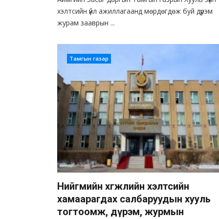
хэлтсийн үйл ажиллагаанд мөрдөгдөж буй дүрэм
журам зааврын ...
Тамгын газар
Нийгмийн хөгжлийн хэлтсийн
хамаарагдах салбаруудын хууль
тогтоомж, дүрэм, журмын