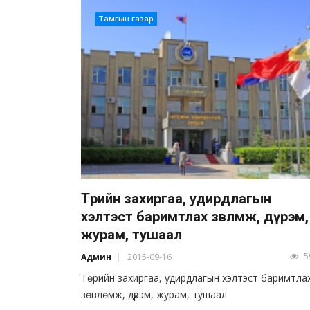
Тамгын газар
Төрийн захиргаа, удирдлагын
хэлтэст баримтлах зөвлөмж, дүрэм,
журам, тушаал
5
Админ
2015-09-16
Төрийн захиргаа, удирдлагын хэлтэст баримтла
зөвлөмж, дүрэм, журам, тушаал