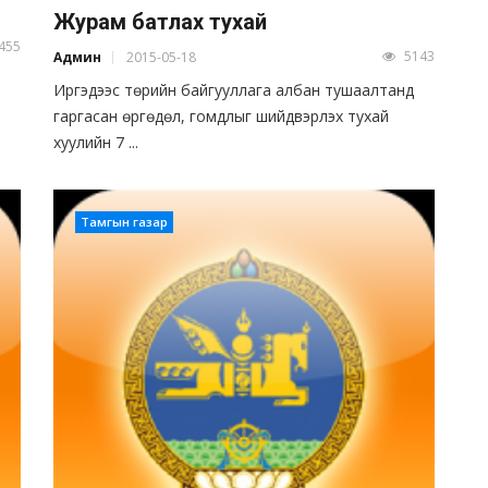
Журам батлах тухай
455
5143
Админ
2015-05-18
Иргэдээс төрийн байгууллага албан тушаалтанд
гаргасан өргөдөл, гомдлыг шийдвэрлэх тухай
хуулийн 7 ...
Тамгын газар