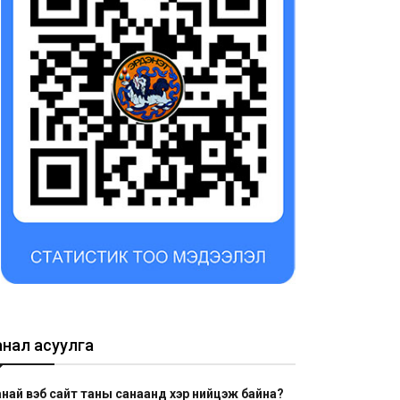
анал асуулга
най вэб сайт таны санаанд хэр нийцэж байна?