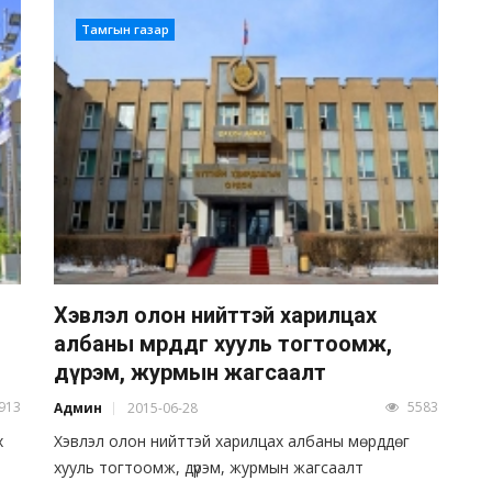
Тамгын газар
Хэвлэл олон нийттэй харилцах
албаны мөрддөг хууль тогтоомж,
дүрэм, журмын жагсаалт
913
5583
Админ
2015-06-28
х
Хэвлэл олон нийттэй харилцах албаны мөрддөг
хууль тогтоомж, дүрэм, журмын жагсаалт