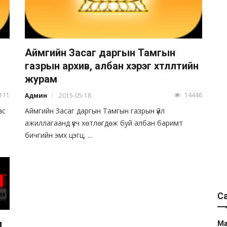
Аймгийн Засаг даргын Тамгын
газрын архив, албан хэрэг хөтлөлтийн
журам
111
14446
Админ
2015-05-18
ас
Аймгийн Засаг даргын Тамгын газрын үйл
ажиллагаанд үүсч хөтлөгдөж буй албан баримт
бичгийн эмх цэгц, ...
С
л
Ма