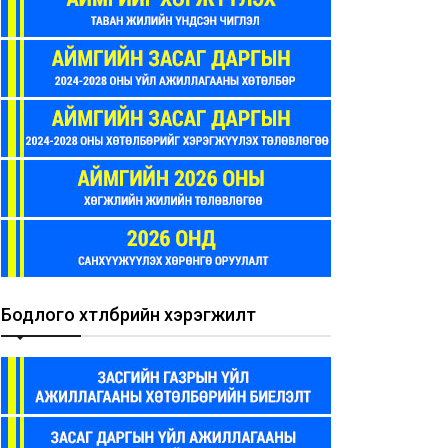
Бодлого хөтөлбөрийн хэрэгжилт