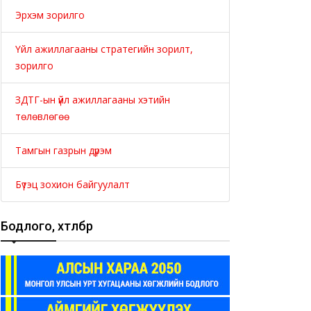
Эрхэм зорилго
Үйл ажиллагааны стратегийн зорилт,
зорилго
ЗДТГ-ын үйл ажиллагааны хэтийн
төлөвлөгөө
Тамгын газрын дүрэм
Бүтэц зохион байгуулалт
Бодлого, хөтөлбөр