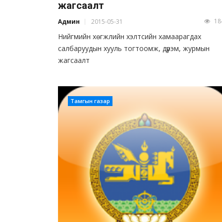
жагсаалт
18
Админ
2015-05-31
Нийгмийн хөгжлийн хэлтсийн хамаарагдах
салбаруудын хууль тогтоомж, дүрэм, журмын
жагсаалт
Тамгын газар