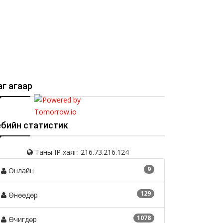
г агаар
ебийн статистик
Таны IP хаяг: 216.73.216.124
9
Онлайн
129
Өнөөдөр
1078
Өчигдөр