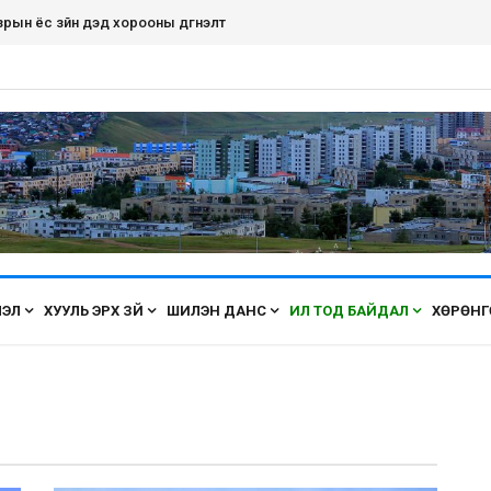
дэнэт хот ирэх бүрт өнгөө засаж, үүдээ нээн угтана аа
ЛЭЛ
ХУУЛЬ ЭРХ ЗҮЙ
ШИЛЭН ДАНС
ИЛ ТОД БАЙДАЛ
ХӨРӨНГ