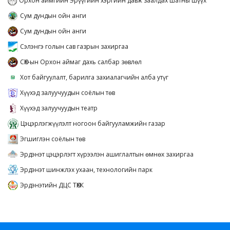
Орхон аймгийн Эрүүгийн хэргийн давж заалдах шатны шүүх
Сум дундын ойн анги
Сум дундын ойн анги
Сэлэнгэ голын сав газрын захиргаа
СӨХ-ын Орхон аймаг дахь салбар зөвлөл
Хот байгуулалт, барилга захиалагчийн алба утүг
Хүүхэд залуучуудын соёлын төв
Хүүхэд залуучуудын театр
Цэцэрлэгжүүлэлт ногоон байгууламжийн газар
Эгшиглэн соёлын төв
Эрдэнэт цэцэрлэгт хүрээлэн ашиглалтын өмнөх захиргаа
Эрдэнэт шинжлэх ухаан, технологийн парк
Эрдэнэтийн ДЦС ТӨХК