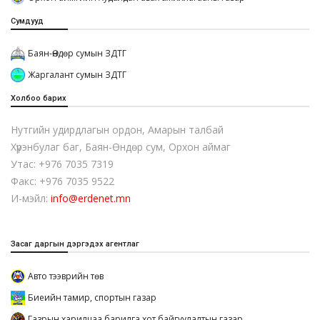
Сумдууд
Баян-Өндөр сумын ЗДТГ
Жаргалант сумын ЗДТГ
Холбоо барих
Нутгийн удирдлагын ордон, Амарын талбай
Хүрэнбулаг баг, Баян-Өндөр сум, Орхон аймаг
Утас: +976 7035 7319
Факс: +976 7035 9522
И-мэйл:
info@erdenet.mn
Засаг даргын дэргэдэх агентлаг
Авто тээврийн төв
Биеийн тамир, спортын газар
Газрын харилцаа барилга хот байгуулалтын газар