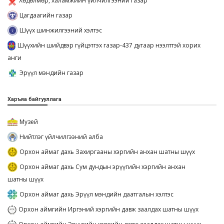
Хөдөлмөр, халамжийн үйлчилгээний газар
Цагдаагийн газар
Шүүх шинжилгээний хэлтэс
Шүүхийн шийдвэр гүйцэтгэх газар-437 дугаар нээлттэй хорих
анги
Эрүүл мэндийн газар
Харъяа байгууллага
Музей
Нийтлэг үйлчилгээний алба
Орхон аймаг дахь Захиргааны хэргийн анхан шатны шүүх
Орхон аймаг дахь Сум дундын эрүүгийн хэргийн анхан
шатны шүүх
Орхон аймаг дахь Эрүүл мэндийн даатгалын хэлтэс
Орхон аймгийн Иргэний хэргийн давж заалдах шатны шүүх