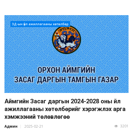
ЗД-ын үйл ажиллагааны хөтөлбөр
Аймгийн Засаг даргын 2024-2028 оны үйл
ажиллагааны хөтөлбөрийг хэрэгжүүлэх арга
хэмжээний төлөвлөгөө
3201
Админ
2025-02-21