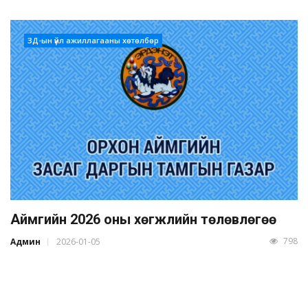
ЗД-ын үйл ажиллагааны хөтөлбөр
Аймгийн 2026 оны хөгжлийн төлөвлөгөө
798
Админ
2026-01-05