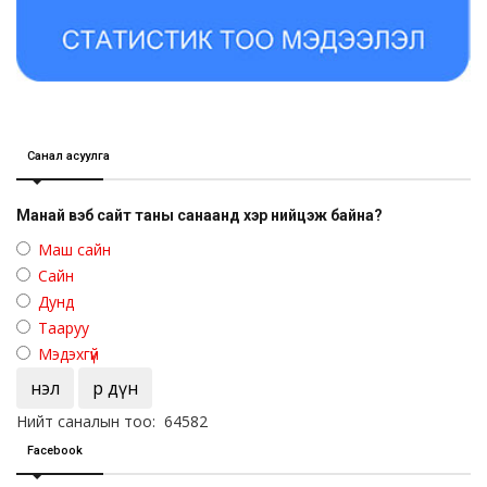
Санал асуулга
Манай вэб сайт таны санаанд хэр нийцэж байна?
Маш сайн
Сайн
Дунд
Тааруу
Мэдэхгүй
Үнэл
Үр дүн
Нийт саналын тоо: 64582
Facebook