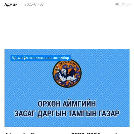
3508
Админ
2025-01-03
ЗД-ын үйл ажиллагааны хөтөлбөр