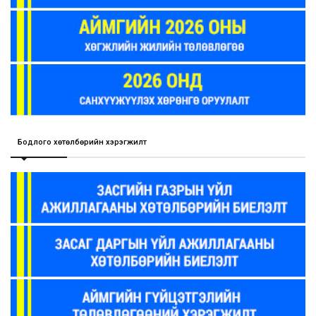
Бодлого хөтөлбөрийн хэрэгжилт