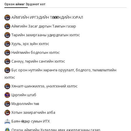
Орхон аймаг Эрдэнэт хот
АЙМГИЙН ИРГЭДИЙН ТӨЛӨӨЛӨГЧДИЙН ХУРАЛ
Аймгийн Засаг даргын Тамгын газар
Төрийн захиргааны удирдлагын хэлтэс
Хууль, эрх зүйн хэлтэс
Нийгмийн бодлогын хэлтэс
Санхүү, төрийн сангийн хэлтэс
Бүс орон нутгийн хөрөнгө оруулалт, бодлого, төлөвлөлтийн
хэлтэс
Хяналт-шинжилгээ, үнэлгээний хэлтэс
Цэргийн штаб
Мэдээллийн төв
Хотын захирагчийн алба
Баян-Өндөр сумын ИТХ
Орхон аймгийн Худалдан авах ажиллагааны газар