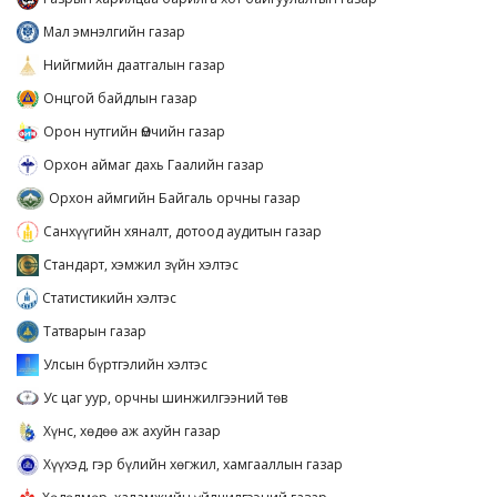
Мал эмнэлгийн газар
Нийгмийн даатгалын газар
Онцгой байдлын газар
Орон нутгийн Өмчийн газар
Орхон аймаг дахь Гаалийн газар
Орхон аймгийн Байгаль орчны газар
Санхүүгийн хяналт, дотоод аудитын газар
Стандарт, хэмжил зүйн хэлтэс
Статистикийн хэлтэс
Татварын газар
Улсын бүртгэлийн хэлтэс
Ус цаг уур, орчны шинжилгээний төв
Хүнс, хөдөө аж ахуйн газар
Хүүхэд, гэр бүлийн хөгжил, хамгааллын газар