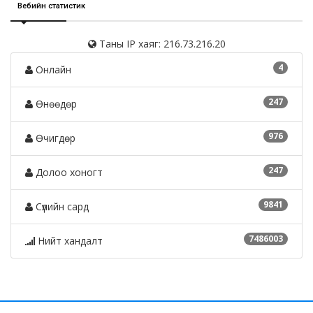
Вебийн статистик
Таны IP хаяг: 216.73.216.20
4
Онлайн
247
Өнөөдөр
976
Өчигдөр
247
Долоо хоногт
9841
Сүүлийн сард
7486003
Нийт хандалт