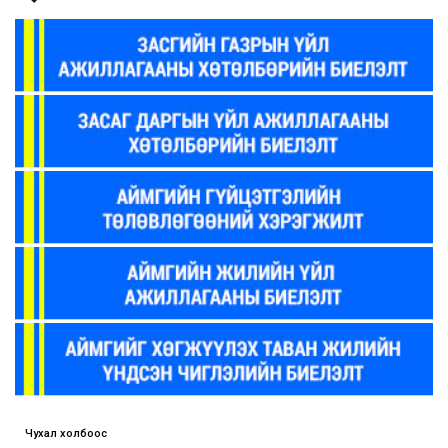
Чухал холбоос