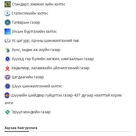
Стандарт, хэмжил зүйн хэлтэс
Статистикийн хэлтэс
Татварын газар
Улсын бүртгэлийн хэлтэс
Ус цаг уур, орчны шинжилгээний төв
Хүнс, хөдөө аж ахуйн газар
Хүүхэд, гэр бүлийн хөгжил, хамгааллын газар
Хөдөлмөр, халамжийн үйлчилгээний газар
Цагдаагийн газар
Шүүх шинжилгээний хэлтэс
Шүүхийн шийдвэр гүйцэтгэх газар-437 дугаар нээлттэй хорих
анги
Эрүүл мэндийн газар
Харъяа байгууллага