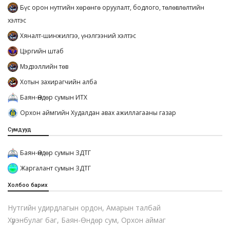
Бүс орон нутгийн хөрөнгө оруулалт, бодлого, төлөвлөлтийн
хэлтэс
Хяналт-шинжилгээ, үнэлгээний хэлтэс
Цэргийн штаб
Мэдээллийн төв
Хотын захирагчийн алба
Баян-Өндөр сумын ИТХ
Орхон аймгийн Худалдан авах ажиллагааны газар
Сумдууд
Баян-Өндөр сумын ЗДТГ
Жаргалант сумын ЗДТГ
Холбоо барих
Нутгийн удирдлагын ордон, Амарын талбай
Хүрэнбулаг баг, Баян-Өндөр сум, Орхон аймаг