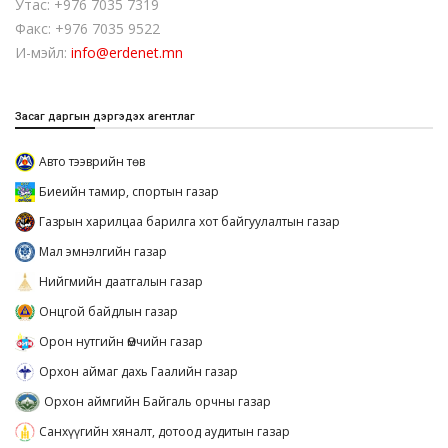
Утас: +976 7035 7319
Факс: +976 7035 9522
И-мэйл:
info@erdenet.mn
Засаг даргын дэргэдэх агентлаг
Авто тээврийн төв
Биеийн тамир, спортын газар
Газрын харилцаа барилга хот байгуулалтын газар
Мал эмнэлгийн газар
Нийгмийн даатгалын газар
Онцгой байдлын газар
Орон нутгийн Өмчийн газар
Орхон аймаг дахь Гаалийн газар
Орхон аймгийн Байгаль орчны газар
Санхүүгийн хяналт, дотоод аудитын газар