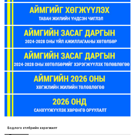
Бодлого хөтөлбөрийн хэрэгжилт