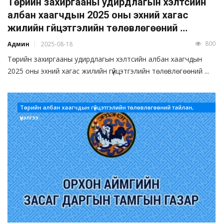
Төрийн захиргааны удирдлагын хэлтсийн
албан хаагчдын 2025 оны эхний хагас
жилийн гүйцэтгэлийн төлөвлөгөөний ...
800
Админ
2025-08-18
Төрийн захиргааны удирдлагын хэлтсийн албан хаагчдын
2025 оны эхний хагас жилийн гүйцэтгэлийн төлөвлөгөөний ...
Төрийн албан хаагчдын гүйцэтгэлийн төлөвлөгөөний тайлан,
үнэлгээ