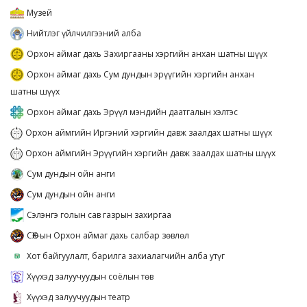
Музей
Нийтлэг үйлчилгээний алба
Орхон аймаг дахь Захиргааны хэргийн анхан шатны шүүх
Орхон аймаг дахь Сум дундын эрүүгийн хэргийн анхан
шатны шүүх
Орхон аймаг дахь Эрүүл мэндийн даатгалын хэлтэс
Орхон аймгийн Иргэний хэргийн давж заалдах шатны шүүх
Орхон аймгийн Эрүүгийн хэргийн давж заалдах шатны шүүх
Сум дундын ойн анги
Сум дундын ойн анги
Сэлэнгэ голын сав газрын захиргаа
СӨХ-ын Орхон аймаг дахь салбар зөвлөл
Хот байгуулалт, барилга захиалагчийн алба утүг
Хүүхэд залуучуудын соёлын төв
Хүүхэд залуучуудын театр