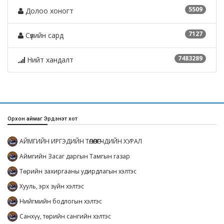
5509
Долоо хоногт
7127
Сүүлийн сард
7483289
Нийт хандалт
Орхон аймаг Эрдэнэт хот
АЙМГИЙН ИРГЭДИЙН ТӨЛӨӨЛӨГЧДИЙН ХУРАЛ
Аймгийн Засаг даргын Тамгын газар
Төрийн захиргааны удирдлагын хэлтэс
Хууль, эрх зүйн хэлтэс
Нийгмийн бодлогын хэлтэс
Санхүү, төрийн сангийн хэлтэс