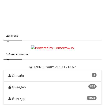
Цаг агаар
Вебийн статистик
Таны IP хаяг: 216.73.216.67
4
Онлайн
868
Өнөөдөр
1078
Өчигдөр