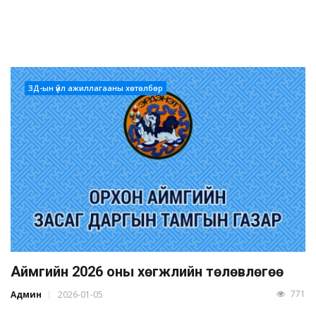
ЗД-ын үйл ажиллагааны хөтөлбөр
Аймгийн 2026 оны хөгжлийн төлөвлөгөө
771
Админ
2026-01-05