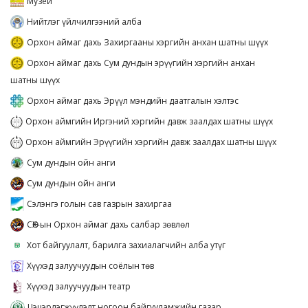
Музей
Нийтлэг үйлчилгээний алба
Орхон аймаг дахь Захиргааны хэргийн анхан шатны шүүх
Орхон аймаг дахь Сум дундын эрүүгийн хэргийн анхан
шатны шүүх
Орхон аймаг дахь Эрүүл мэндийн даатгалын хэлтэс
Орхон аймгийн Иргэний хэргийн давж заалдах шатны шүүх
Орхон аймгийн Эрүүгийн хэргийн давж заалдах шатны шүүх
Сум дундын ойн анги
Сум дундын ойн анги
Сэлэнгэ голын сав газрын захиргаа
СӨХ-ын Орхон аймаг дахь салбар зөвлөл
Хот байгуулалт, барилга захиалагчийн алба утүг
Хүүхэд залуучуудын соёлын төв
Хүүхэд залуучуудын театр
Цэцэрлэгжүүлэлт ногоон байгууламжийн газар