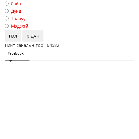
Сайн
Дунд
Тааруу
Мэдэхгүй
Үнэл
Үр дүн
Нийт саналын тоо: 64582
Facebook