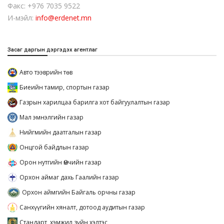
Факс: +976 7035 9522
И-мэйл:
info@erdenet.mn
Засаг даргын дэргэдэх агентлаг
Авто тээврийн төв
Биеийн тамир, спортын газар
Газрын харилцаа барилга хот байгуулалтын газар
Мал эмнэлгийн газар
Нийгмийн даатгалын газар
Онцгой байдлын газар
Орон нутгийн Өмчийн газар
Орхон аймаг дахь Гаалийн газар
Орхон аймгийн Байгаль орчны газар
Санхүүгийн хяналт, дотоод аудитын газар
Стандарт, хэмжил зүйн хэлтэс