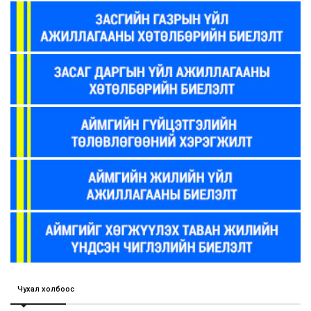
Чухал холбоос