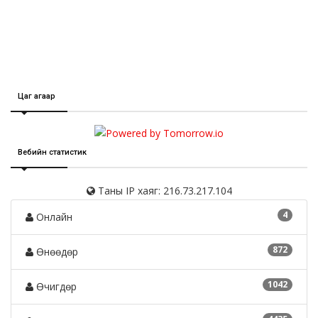
Цаг агаар
Вебийн статистик
Таны IP хаяг: 216.73.217.104
4
Онлайн
872
Өнөөдөр
1042
Өчигдөр