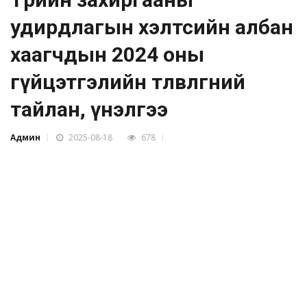
удирдлагын хэлтсийн албан
хаагчдын 2024 оны
гүйцэтгэлийн төлөвлөгөөний
тайлан, үнэлгээ
Админ
2025-08-18
678