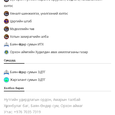
хэлтэс
Хяналт-шинжилгээ, үнэлгээний хэлтэс
Цэргийн штаб
Мэдээллийн төв
Хотын захирагчийн алба
Баян-Өндөр сумын ИТХ
Орхон аймгийн Худалдан авах ажиллагааны газар
Сумдууд
Баян-Өндөр сумын ЗДТГ
Жаргалант сумын ЗДТГ
Холбоо барих
Нутгийн удирдлагын ордон, Амарын талбай
Хүрэнбулаг баг, Баян-Өндөр сум, Орхон аймаг
Утас: +976 7035 7319