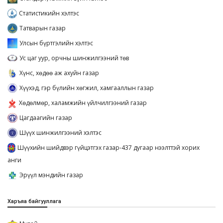
Статистикийн хэлтэс
Татварын газар
Улсын бүртгэлийн хэлтэс
Ус цаг уур, орчны шинжилгээний төв
Хүнс, хөдөө аж ахуйн газар
Хүүхэд, гэр бүлийн хөгжил, хамгааллын газар
Хөдөлмөр, халамжийн үйлчилгээний газар
Цагдаагийн газар
Шүүх шинжилгээний хэлтэс
Шүүхийн шийдвэр гүйцэтгэх газар-437 дугаар нээлттэй хорих
анги
Эрүүл мэндийн газар
Харъяа байгууллага