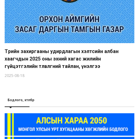
Төрийн захиргааны удирдлагын хэлтсийн албан
хаагчдын 2025 оны эхний хагас жилийн
гүйцэтгэлийн төлөвлөгөөний тайлан, үнэлгээ
2025-08-18
Бодлого, хөтөлбөр