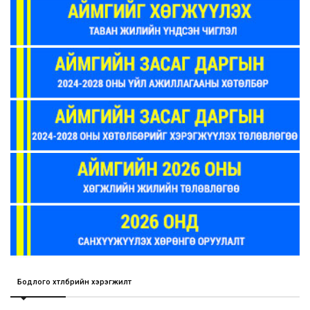
Бодлого хөтөлбөрийн хэрэгжилт