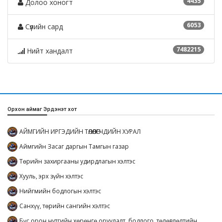
4435
Долоо хоногт
6053
Сүүлийн сард
7482215
Нийт хандалт
Орхон аймаг Эрдэнэт хот
АЙМГИЙН ИРГЭДИЙН ТӨЛӨӨЛӨГЧДИЙН ХУРАЛ
Аймгийн Засаг даргын Тамгын газар
Төрийн захиргааны удирдлагын хэлтэс
Хууль, эрх зүйн хэлтэс
Нийгмийн бодлогын хэлтэс
Санхүү, төрийн сангийн хэлтэс
Бүс орон нутгийн хөрөнгө оруулалт, бодлого, төлөвлөлтийн