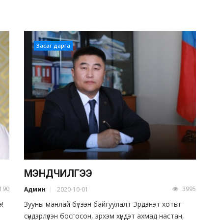
Засаг дарга
МЭНДЧИЛГЭЭ
190
3995
Админ
2020-10-01
э!
Зууны манлай бүтээн байгуулалт Эрдэнэт хотыг
сүндэрлүүлэн босгосон, эрхэм хүндэт ахмад настан,