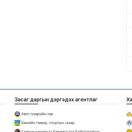
Засаг даргын дэргэдэх агентлаг
Х
Авто тээврийн төв
Биеийн тамир, спортын газар
Газрын харилцаа барилга хот байгуулалтын