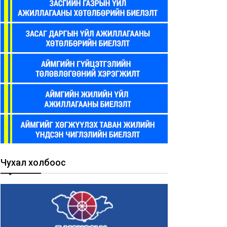
Чухал холбоос