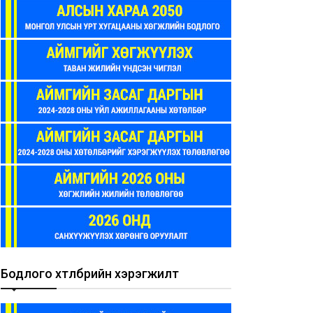
Бодлого хөтөлбөрийн хэрэгжилт