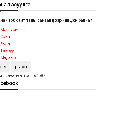
анал асуулга
най вэб сайт таны санаанд хэр нийцэж байна?
Маш сайн
Сайн
Дунд
Тааруу
Мэдэхгүй
Үнэл
Үр дүн
йт саналын тоо: 64582
acebook