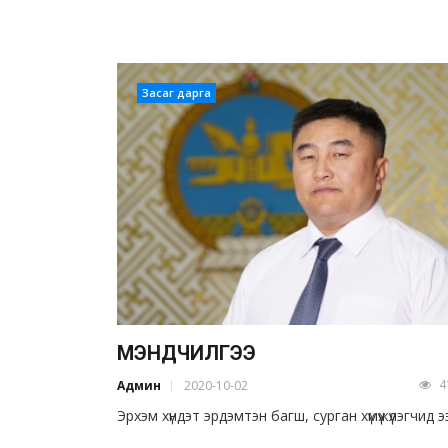
Засаг дарга
МЭНДЧИЛГЭЭ
4
Админ
2020-10-02
Эрхэм хүндэт эрдэмтэн багш, сурган хүмүүжүүлэгчид э