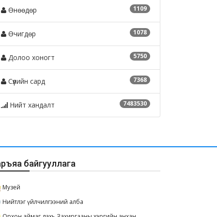
1109
Өнөөдөр
1078
Өчигдөр
5750
Долоо хоногт
7368
Сүүлийн сард
7483530
Нийт хандалт
аръяа байгууллага
Музей
Нийтлэг үйлчилгээний алба
Орхон аймаг дахь Захиргааны хэргийн анхан