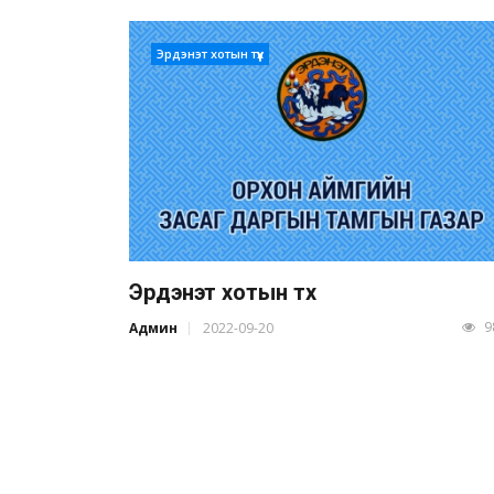
Эрдэнэт хотын түүх
Эрдэнэт хотын түүх
9
Админ
2022-09-20