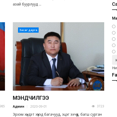
С
азай буурлууд ...
Ма
Засаг дарга
Ни
F
МЭНДЧИЛГЭЭ
985
3723
Админ
2020-09-01
Эрхэм хүндэт хүүхэд багачууд, эцэг эхчүүд, багш сурган