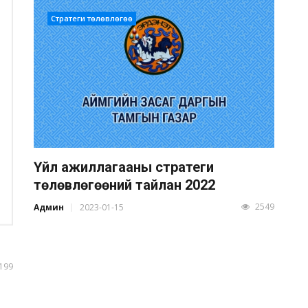
Стратеги төлөвлөгөө
Үйл ажиллагааны стратеги
төлөвлөгөөний тайлан 2022
2549
Админ
2023-01-15
199