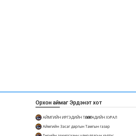
Орхон аймаг Эрдэнэт хот
АЙМГИЙН ИРГЭДИЙН ТӨЛӨӨЛӨГЧДИЙН ХУРАЛ
Аймгийн Засаг даргын Тамгын газар
Төрийн захиргааны удирдлагын хэлтэс