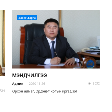
Засаг дарга
МЭНДЧИЛГЭЭ
3632
Админ
2020-11-26
724
Орхон аймаг, Эрдэнэт хотын иргэд ээ!