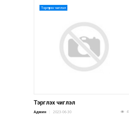
Тэргүүлэх чиглэл
Тэргүүлэх чиглэл
4
Админ
2023-06-30