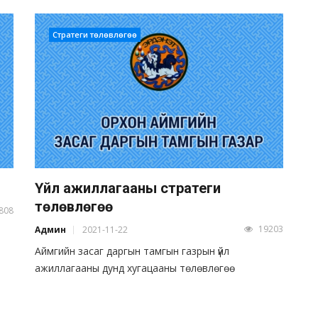
Стратеги төлөвлөгөө
Үйл ажиллагааны стратеги
төлөвлөгөө
808
19203
Админ
2021-11-22
Аймгийн засаг даргын тамгын газрын үйл
ажиллагааны дунд хугацааны төлөвлөгөө