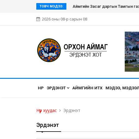
Эрдэнэт хүмүүсийн нэгдэл болсон Эр
ТОВЧ МЭДЭЭ:
2026 оны 08-р сарын 08
НҮҮР
ЭРДЭНЭТ
АЙМГИЙН ИТХ
МЭДЭЭ, МЭДЭЭ
Нүүр хуудас
Эрдэнэт
Эрдэнэт