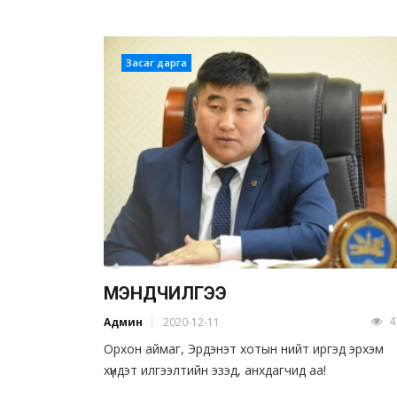
Засаг дарга
МЭНДЧИЛГЭЭ
4
Админ
2020-12-11
Орхон аймаг, Эрдэнэт хотын нийт иргэд эрхэм
хүндэт илгээлтийн эзэд, анхдагчид аа!