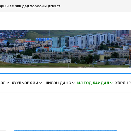
дэнэт хот ирэх бүрт өнгөө засаж, үүдээ нээн угтана аа
ЛЭЛ
ХУУЛЬ ЭРХ ЗҮЙ
ШИЛЭН ДАНС
ИЛ ТОД БАЙДАЛ
ХӨРӨНГ