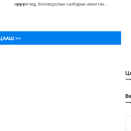
хүмүүжүүлэгчид, боловсролын салбарын ажилтан ...
ЦААШ >>
Ца
В