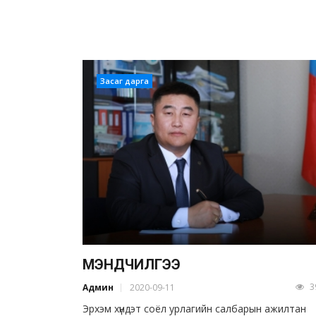
Засаг дарга
МЭНДЧИЛГЭЭ
3
Админ
2020-09-11
Эрхэм хүндэт соёл урлагийн салбарын ажилтан