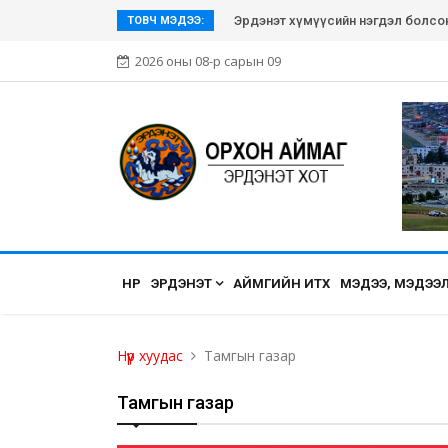
Эрдэнэт хүмүүсийн нэгдэл болсон Э
ТОВЧ МЭДЭЭ:
2026 оны 08-р сарын 09
НҮҮР
ЭРДЭНЭТ
АЙМГИЙН ИТХ
МЭДЭЭ, МЭДЭЭ
Нүүр хуудас
Тамгын газар
Тамгын газар