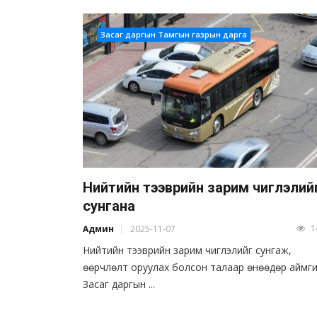
Засаг даргын Тамгын газрын дарга
Нийтийн тээврийн зарим чиглэлий
сунгана
1
Админ
2025-11-07
Нийтийн тээврийн зарим чиглэлийг сунгаж,
өөрчлөлт оруулах болсон талаар өнөөдөр аймг
Засаг даргын ...