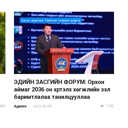
Засаг даргын Тамгын газрын дарга
ЭДИЙН ЗАСГИЙН ФОРУМ: Орхон
аймаг 2036 он хүртэлх хөгжлийн үзэл
баримтлалаа танилцууллаа
460
1785
Админ
2025-05-06