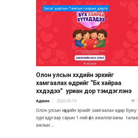
Засаг даргын Тамгын газрын дарга
Олон улсын хүүхдийн эрхийг
хамгаалах өдрийг “Бүх хайраа
хүүхдэдээ” уриан дор тэмдэглэнэ
Админ
2026-05-19
Олон улсын хүүхдийн эрхийг хамгаалах өдөр буюу
зургадугаар сарын 1-ний үйл ажиллагааны талаа
ажлын ...