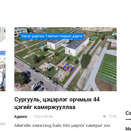
Засаг даргын Тамгын газрын дарга
Сургууль, цэцэрлэг орчмын 44
цэгийг камержууллаа
С
1503
Админ
2024-09-04
888
Аймгийн хэмжээнд байх 666 ширхэг камерыг энэ
Ма