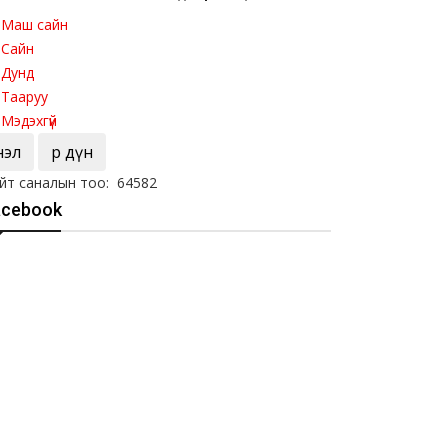
Маш сайн
Сайн
Дунд
Тааруу
Мэдэхгүй
Үнэл
Үр дүн
йт саналын тоо: 64582
acebook