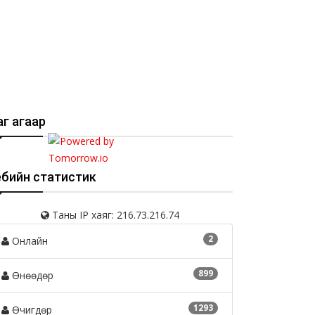
г агаар
ебийн статистик
Таны IP хаяг: 216.73.216.74
2
Онлайн
899
Өнөөдөр
1293
Өчигдөр