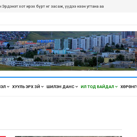
рдэнэт хот ирэх бүрт өнгөө засаж, үүдээ нээн угтана аа
ЛЭЛ
ХУУЛЬ ЭРХ ЗҮЙ
ШИЛЭН ДАНС
ИЛ ТОД БАЙДАЛ
ХӨРӨНГ