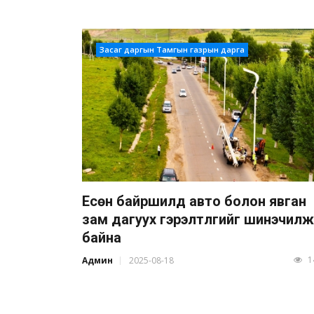
Засаг даргын Тамгын газрын дарга
Есөн байршилд авто болон явган
зам дагуух гэрэлтүүлгийг шинэчилж
байна
1
Админ
2025-08-18