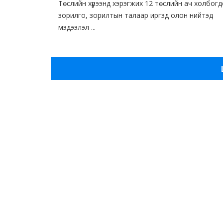
Төслийн хүрээнд хэрэгжих 12 төслийн ач холбогд
зорилго, зорилтын талаар иргэд олон нийтэд
мэдээлэл ...