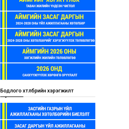
Бодлого хөтөлбөрийн хэрэгжилт