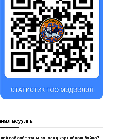
анал асуулга
най вэб сайт таны санаанд хэр нийцэж байна?