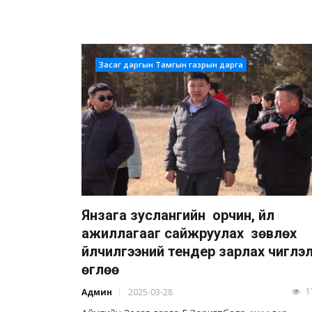
Засаг даргын Тамгын газрын дарга
Янзага зуслангийн орчин, үйл
ажиллагааг сайжруулах зөвлөх
үйлчилгээний тендер зарлах чиглэ
өглөө
1
Админ
2025-03-28