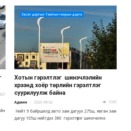
Засаг даргын Тамгын газрын дарга
г
Хотын гэрэлтүүлэг шинэчлэлийн
хүрээнд хоёр төрлийн гэрэлтүүлэг
суурилуулж байна
427
1035
Админ
2025-09-02
ийн
Нийт 9 байршилд авто зам дагуух 275ш, явган зам
дагуу 105ш нийтдээ 380 гэрэлтүүлэг шинэчилнэ.