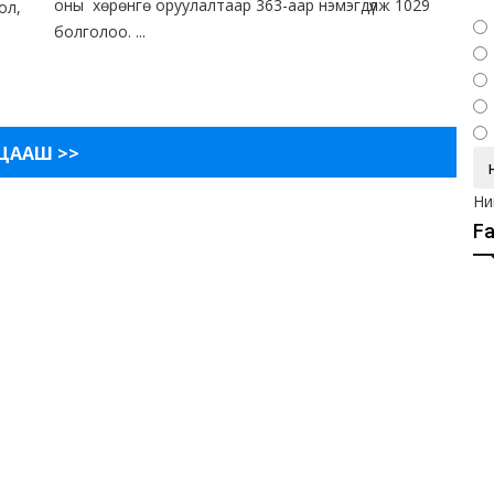
оны хөрөнгө оруулалтаар 363-аар нэмэгдүүлж 1029
ол,
болголоо. ...
ЦААШ >>
Ни
F