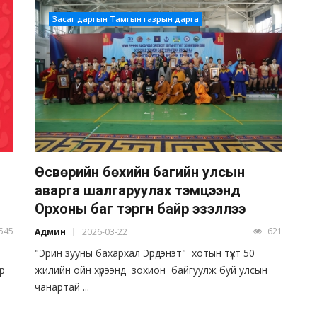
Засаг даргын Тамгын газрын дарга
Өсвөрийн бөхийн багийн улсын
аварга шалгаруулах тэмцээнд
Орхоны баг тэргүүн байр эзэллээ
545
621
Админ
2026-03-22
"Эрин зууны бахархал Эрдэнэт" хотын түүхт 50
р
жилийн ойн хүрээнд зохион байгуулж буй улсын
чанартай ...