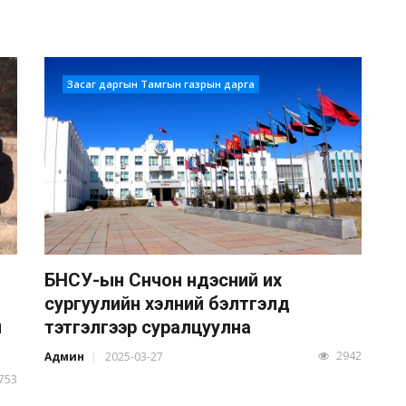
Засаг даргын Тамгын газрын дарга
БНСУ-ын Сүнчон үндэсний их
сургуулийн хэлний бэлтгэлд
л
тэтгэлгээр суралцуулна
2942
Админ
2025-03-27
753