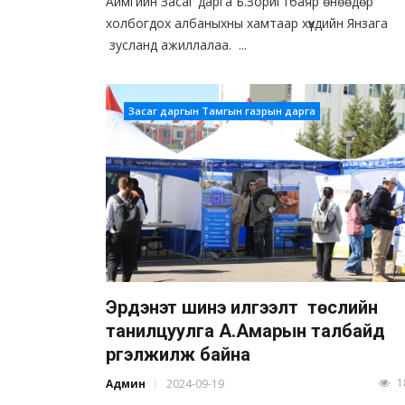
Аймгийн Засаг дарга Б.Зоригтбаяр өнөөдөр
холбогдох албаныхны хамтаар хүүхдийн Янзага
зусланд ажиллалаа. ...
Засаг даргын Тамгын газрын дарга
Эрдэнэт шинэ илгээлт төслийн
танилцуулга А.Амарын талбайд
үргэлжилж байна
1
Админ
2024-09-19