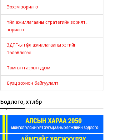
Эрхэм зорилго
Үйл ажиллагааны стратегийн зорилт,
зорилго
ЗДТГ-ын үйл ажиллагааны хэтийн
төлөвлөгөө
Тамгын газрын дүрэм
Бүтэц зохион байгуулалт
Бодлого, хөтөлбөр