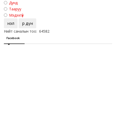
Дунд
Тааруу
Мэдэхгүй
Үнэл
Үр дүн
Нийт саналын тоо: 64582
Facebook