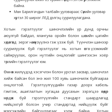
байна.
Мөн Барилгачдын талбайн уулзвараас Сүмийн уулзвар
хүртэл 30 ширхэг ЛЕД дэлгэц суурилуулагдана.
Хотын гэрэлтүүлэг шинэчлэлийн үр дүнд орчны
аюулгүй байдал, ялангуяа оройн болон шөнийн цагийн
хөдөлгөөнд эерэг нөлөө үзүүлнэ гэж үзэж буй. Түүнчлэн шинээр
суурилуулж буй гэрэлтүүлэг нь хотын өнгө үзэмжийг
сайжруулах, орон нутгийн онцлогийг шингээсэн хоёр
төрлийн гэрэлтүүлэг юм.
Өмнөх жилүүдэд хэсэгчлэн болон урсгал засвар, шинэчлэл
хийж байсан бол энэ жил 100 хувь шинэчилж буйгаараа
онцлогтой. Гэрэлтүүлгүүдийн газар доорх кабель
гэмтэж, ашиглалтын хугацаа дуусахын зэрэгцээ өнөөдөр
мөрдөж буй гэрэлтүүлгийн стандарт шаардлагад
нийцэхгүй болсон учир стандартад нийцүүлж буйг
мэргэжлийн байгууллагаас хэлж байна. Хотын