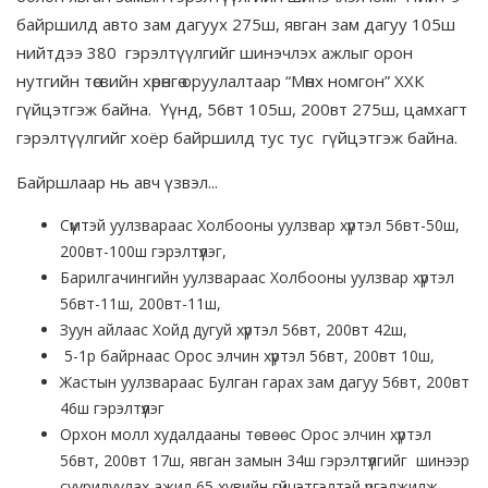
байршилд авто зам дагуух 275ш, явган зам дагуу 105ш
нийтдээ 380 гэрэлтүүлгийг шинэчлэх ажлыг орон
нутгийн төсвийн хөрөнгө оруулалтаар “Мөнх номгон” ХХК
гүйцэтгэж байна. Үүнд, 56вт 105ш, 200вт 275ш, цамхагт
гэрэлтүүлгийг хоёр байршилд тус тус гүйцэтгэж байна.
Байршлаар нь авч үзвэл...
Сүмтэй уулзвараас Холбооны уулзвар хүртэл 56вт-50ш,
200вт-100ш гэрэлтүүлэг,
Барилгачингийн уулзвараас Холбооны уулзвар хүртэл
56вт-11ш, 200вт-11ш,
Зуун айлаас Хойд дугуй хүртэл 56вт, 200вт 42ш,
5-1р байрнаас Орос элчин хүртэл 56вт, 200вт 10ш,
Жастын уулзвараас Булган гарах зам дагуу 56вт, 200вт
46ш гэрэлтүүлэг
Орхон молл худалдааны төвөөс Орос элчин хүртэл
56вт, 200вт 17ш, явган замын 34ш гэрэлтүүлгийг шинээр
суурилуулах ажил 65 хувийн гүйцэтгэлтэй үргэлжилж