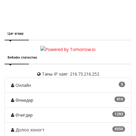
Цаг агаар
Вебийн статистик
Таны IP хаяг: 216.73.216.252
5
Онлайн
616
Өнөөдөр
1293
Өчигдөр
6550
Долоо хоногт