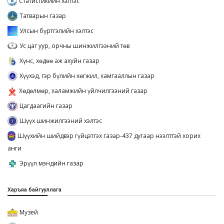
Статистикийн хэлтэс
Татварын газар
Улсын бүртгэлийн хэлтэс
Ус цаг уур, орчны шинжилгээний төв
Хүнс, хөдөө аж ахуйн газар
Хүүхэд, гэр бүлийн хөгжил, хамгааллын газар
Хөдөлмөр, халамжийн үйлчилгээний газар
Цагдаагийн газар
Шүүх шинжилгээний хэлтэс
Шүүхийн шийдвэр гүйцэтгэх газар-437 дугаар нээлттэй хорих
анги
Эрүүл мэндийн газар
Харъяа байгууллага
Музей