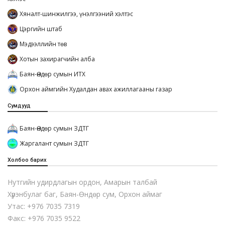
Хяналт-шинжилгээ, үнэлгээний хэлтэс
Цэргийн штаб
Мэдээллийн төв
Хотын захирагчийн алба
Баян-Өндөр сумын ИТХ
Орхон аймгийн Худалдан авах ажиллагааны газар
Сумдууд
Баян-Өндөр сумын ЗДТГ
Жаргалант сумын ЗДТГ
Холбоо барих
Нутгийн удирдлагын ордон, Амарын талбай
Хүрэнбулаг баг, Баян-Өндөр сум, Орхон аймаг
Утас: +976 7035 7319
Факс: +976 7035 9522