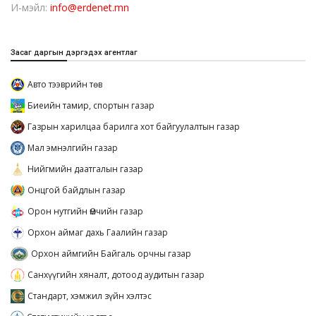
И-мэйл:
info@erdenet.mn
Засаг даргын дэргэдэх агентлаг
Авто тээврийн төв
Биеийн тамир, спортын газар
Газрын харилцаа барилга хот байгуулалтын газар
Мал эмнэлгийн газар
Нийгмийн даатгалын газар
Онцгой байдлын газар
Орон нутгийн Өмчийн газар
Орхон аймаг дахь Гаалийн газар
Орхон аймгийн Байгаль орчны газар
Санхүүгийн хяналт, дотоод аудитын газар
Стандарт, хэмжил зүйн хэлтэс