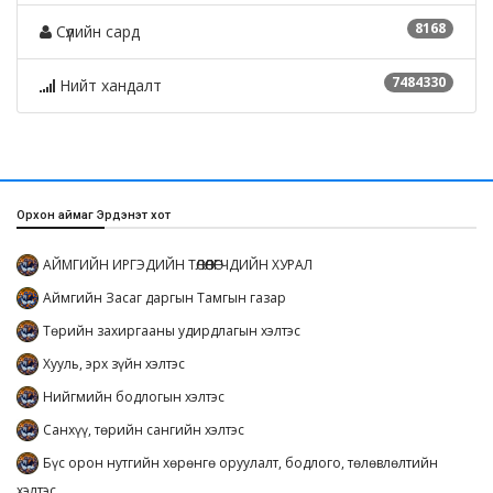
8168
Сүүлийн сард
7484330
Нийт хандалт
Орхон аймаг Эрдэнэт хот
АЙМГИЙН ИРГЭДИЙН ТӨЛӨӨЛӨГЧДИЙН ХУРАЛ
Аймгийн Засаг даргын Тамгын газар
Төрийн захиргааны удирдлагын хэлтэс
Хууль, эрх зүйн хэлтэс
Нийгмийн бодлогын хэлтэс
Санхүү, төрийн сангийн хэлтэс
Бүс орон нутгийн хөрөнгө оруулалт, бодлого, төлөвлөлтийн
хэлтэс