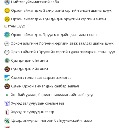
Нийтлэг үйлчилгээний алба
Орхон аймаг дахь Захиргааны хэргийн анхан шатны шүүх
Орхон аймаг дахь Сум дундын эрүүгийн хэргийн анхан
шатны шүүх
Орхон аймаг дахь Эрүүл мэндийн даатгалын хэлтэс
Орхон аймгийн Иргэний хэргийн давж заалдах шатны шүүх
Орхон аймгийн Эрүүгийн хэргийн давж заалдах шатны шүүх
Сум дундын ойн анги
Сум дундын ойн анги
Сэлэнгэ голын сав газрын захиргаа
СӨХ-ын Орхон аймаг дахь салбар зөвлөл
Хот байгуулалт, барилга захиалагчийн алба утүг
Хүүхэд залуучуудын соёлын төв
Хүүхэд залуучуудын театр
Цэцэрлэгжүүлэлт ногоон байгууламжийн газар