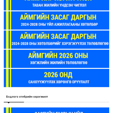
Бодлого хөтөлбөрийн хэрэгжилт