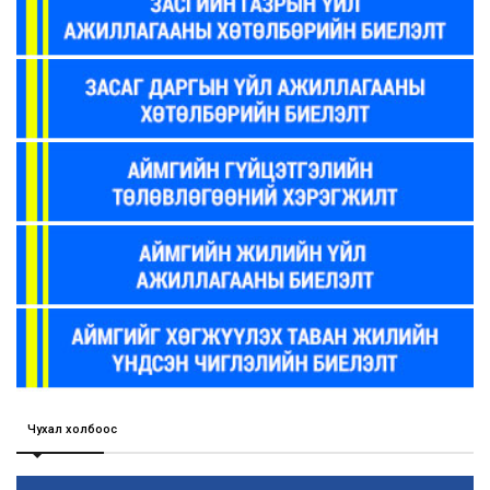
Чухал холбоос