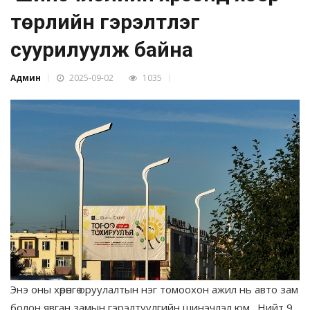
төрлийн гэрэлтүүлэг
суурилуулж байна
Админ
2025-09-02
1035
Энэ оны хөрөнгө оруулалтын нэг томоохон ажил нь авто зам
болон явган замын гэрэлтүүлгийн шинэчлэл юм. Нийт 9