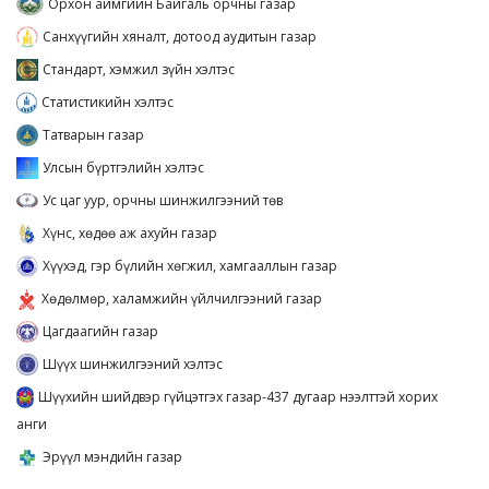
Орхон аймгийн Байгаль орчны газар
Санхүүгийн хяналт, дотоод аудитын газар
Стандарт, хэмжил зүйн хэлтэс
Статистикийн хэлтэс
Татварын газар
Улсын бүртгэлийн хэлтэс
Ус цаг уур, орчны шинжилгээний төв
Хүнс, хөдөө аж ахуйн газар
Хүүхэд, гэр бүлийн хөгжил, хамгааллын газар
Хөдөлмөр, халамжийн үйлчилгээний газар
Цагдаагийн газар
Шүүх шинжилгээний хэлтэс
Шүүхийн шийдвэр гүйцэтгэх газар-437 дугаар нээлттэй хорих
анги
Эрүүл мэндийн газар