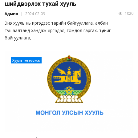
шийдвэрлэх тухай хууль
1020
Админ
2024-02-09
Энэ хууль нь иргэдээс төрийн байгууллага, албан
тушаалтанд хандаж өргөдөл, гомдол гаргах, түүнийг
байгууллага, ...
Хууль тогтоомж