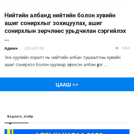
Нийтийн албанд нийтийн болон хувийн
ашиг сонирхлыг зохицуулах, ашиг
сонирхлын зөрчлөөс урьдчилан сэргийлэх
...
1064
Админ
2024-02-09
Энэ хуулийн зорилт нь нийтийн албан тушаалтны хувийн
ашиг сонирхол болон хуулиар хүлээсэн албан үүрэг ...
ЦААШ >>
Бодлого, хөтөлбөр