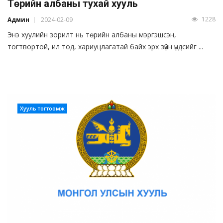
Төрийн албаны тухай хууль
1228
Админ
2024-02-09
Энэ хуулийн зорилт нь төрийн албаны мэргэшсэн,
тогтвортой, ил тод, хариуцлагатай байх эрх зүйн үндсийг ...
Хууль тогтоомж