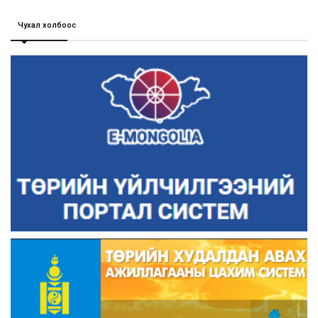
Чухал холбоос