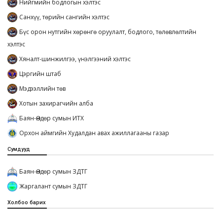
Нийгмийн бодлогын хэлтэс
Санхүү, төрийн сангийн хэлтэс
Бүс орон нутгийн хөрөнгө оруулалт, бодлого, төлөвлөлтийн
хэлтэс
Хяналт-шинжилгээ, үнэлгээний хэлтэс
Цэргийн штаб
Мэдээллийн төв
Хотын захирагчийн алба
Баян-Өндөр сумын ИТХ
Орхон аймгийн Худалдан авах ажиллагааны газар
Сумдууд
Баян-Өндөр сумын ЗДТГ
Жаргалант сумын ЗДТГ
Холбоо барих