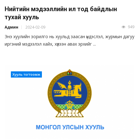
Нийтийн мэдээллийн ил тод байдлын
тухай хууль
949
Админ
2024-02-09
Энэ хуулийн зорилго нь хуульд заасан үндэслэл, журмын дагуу
иргэний мэдээлэл хайх, хүлээн авах эрхийг ...
Хууль тогтоомж