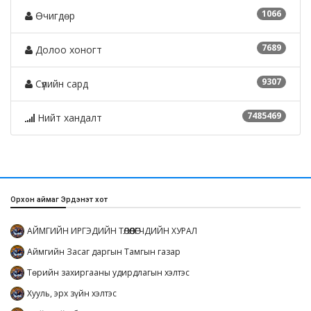
1066
Өчигдөр
7689
Долоо хоногт
9307
Сүүлийн сард
7485469
Нийт хандалт
Орхон аймаг Эрдэнэт хот
АЙМГИЙН ИРГЭДИЙН ТӨЛӨӨЛӨГЧДИЙН ХУРАЛ
Аймгийн Засаг даргын Тамгын газар
Төрийн захиргааны удирдлагын хэлтэс
Хууль, эрх зүйн хэлтэс