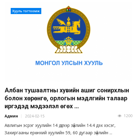
Хууль тогтоомж
Албан тушаалтны хувийн ашиг сонирхлын
болон хөрөнгө, орлогын мэдүүлгийн талаар
иргэдэд мэдээлэл өгөх ...
1200
Админ
2024-02-15
Авлигын эсрэг хуулийн 14 дүгээр зүйлийн 14.4 дэх хэсэг,
Захиргааны ерөнхий хуулийн 59, 60 дугаар зүйлийн ...