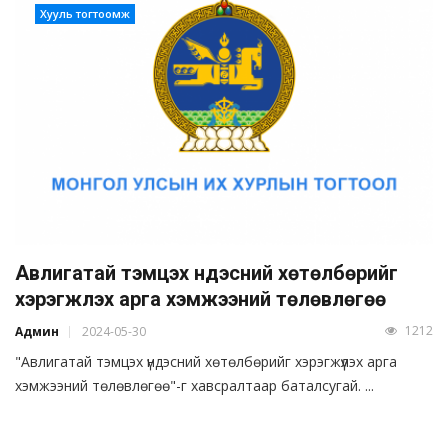
Хууль тогтоомж
Авлигатай тэмцэх үндэсний хөтөлбөрийг
хэрэгжүүлэх арга хэмжээний төлөвлөгөө
1212
Админ
2024-05-30
"Авлигатай тэмцэх үндэсний хөтөлбөрийг хэрэгжүүлэх арга
хэмжээний төлөвлөгөө"-г хавсралтаар баталсугай. ...