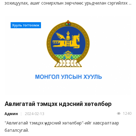
зохицуулах, ашиг сонирхлын зөрчлөөс урьдчилан сэргийлэх ...
Хууль тогтоомж
Авлигатай тэмцэх үндэсний хөтөлбөр
1240
Админ
2024-02-13
"Авлигатай тэмцэх үндэсний хөтөлбөр"-ийг хавсралтаар
баталсугай.