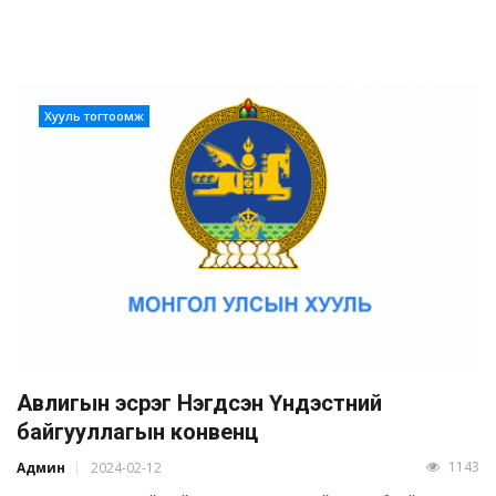
Хууль тогтоомж
Авлигын эсрэг Нэгдсэн Үндэстний
байгууллагын конвенц
1143
Админ
2024-02-12