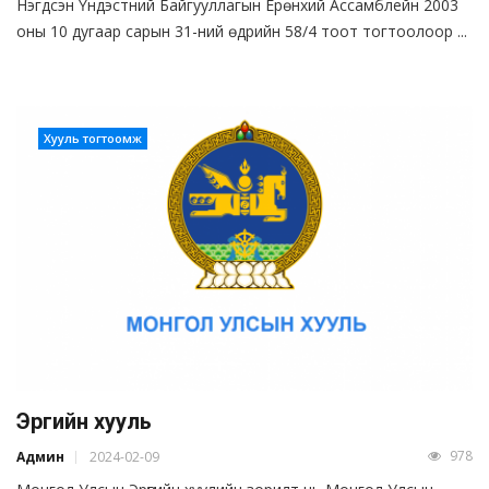
Нэгдсэн Үндэстний Байгууллагын Ерөнхий Ассамблейн 2003
оны 10 дугаар сарын 31-ний өдрийн 58/4 тоот тогтоолоор ...
Хууль тогтоомж
Эрүүгийн хууль
978
Админ
2024-02-09