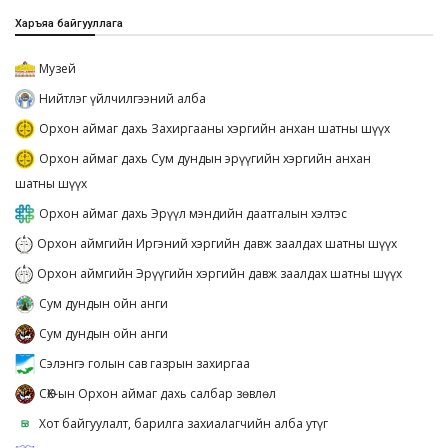
Харъяа байгууллага
Музей
Нийтлэг үйлчилгээний алба
Орхон аймаг дахь Захиргааны хэргийн анхан шатны шүүх
Орхон аймаг дахь Сум дундын эрүүгийн хэргийн анхан
шатны шүүх
Орхон аймаг дахь Эрүүл мэндийн даатгалын хэлтэс
Орхон аймгийн Иргэний хэргийн давж заалдах шатны шүүх
Орхон аймгийн Эрүүгийн хэргийн давж заалдах шатны шүүх
Сум дундын ойн анги
Сум дундын ойн анги
Сэлэнгэ голын сав газрын захиргаа
СӨХ-ын Орхон аймаг дахь салбар зөвлөл
Хот байгуулалт, барилга захиалагчийн алба утүг