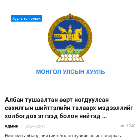
Хууль тогтоомж
Албан тушаалтан өөрт ногдуулсан
сахилгын шийтгэлийн талаарх мэдээллийг
холбогдох этгээд болон нийтэд ...
1240
Админ
2024-02-15
Нийтийн албанд нийтийн болон хувийн ашиг сонирхлыг