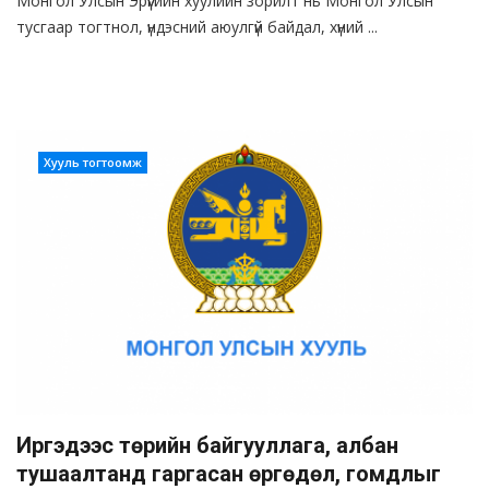
Монгол Улсын Эрүүгийн хуулийн зорилт нь Монгол Улсын
тусгаар тогтнол, үндэсний аюулгүй байдал, хүний ...
Хууль тогтоомж
Иргэдээс төрийн байгууллага, албан
тушаалтанд гаргасан өргөдөл, гомдлыг