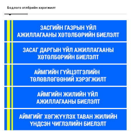
Бодлого хөтөлбөрийн хэрэгжилт