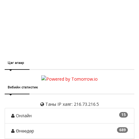
Цаг агаар
Вебийн статистик
Таны IP хаяг: 216.73.216.5
15
Онлайн
689
Өнөөдөр