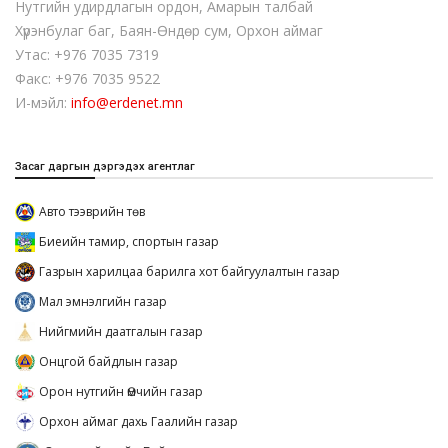
Нутгийн удирдлагын ордон, Амарын талбай
Хүрэнбулаг баг, Баян-Өндөр сум, Орхон аймаг
Утас: +976 7035 7319
Факс: +976 7035 9522
И-мэйл:
info@erdenet.mn
Засаг даргын дэргэдэх агентлаг
Авто тээврийн төв
Биеийн тамир, спортын газар
Газрын харилцаа барилга хот байгуулалтын газар
Мал эмнэлгийн газар
Нийгмийн даатгалын газар
Онцгой байдлын газар
Орон нутгийн Өмчийн газар
Орхон аймаг дахь Гаалийн газар