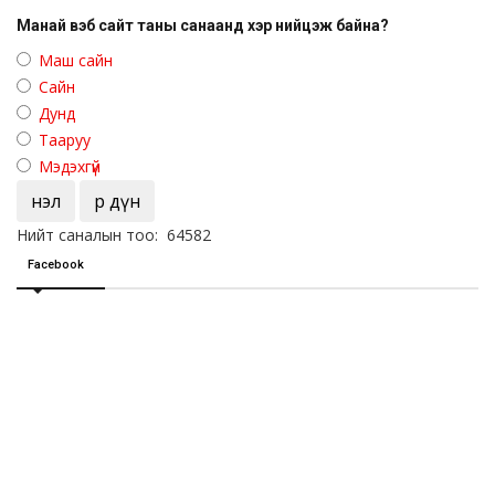
Манай вэб сайт таны санаанд хэр нийцэж байна?
Маш сайн
Сайн
Дунд
Тааруу
Мэдэхгүй
Үнэл
Үр дүн
Нийт саналын тоо: 64582
Facebook