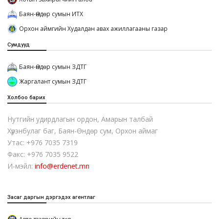
Баян-Өндөр сумын ИТХ
Орхон аймгийн Худалдан авах ажиллагааны газар
Сумдууд
Баян-Өндөр сумын ЗДТГ
Жаргалант сумын ЗДТГ
Холбоо барих
Нутгийн удирдлагын ордон, Амарын талбай
Хүрэнбулаг баг, Баян-Өндөр сум, Орхон аймаг
Утас: +976 7035 7319
Факс: +976 7035 9522
И-мэйл:
info@erdenet.mn
Засаг даргын дэргэдэх агентлаг