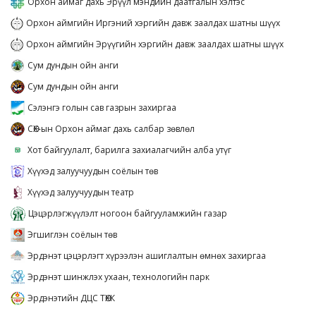
Орхон аймаг дахь Эрүүл мэндийн даатгалын хэлтэс
Орхон аймгийн Иргэний хэргийн давж заалдах шатны шүүх
Орхон аймгийн Эрүүгийн хэргийн давж заалдах шатны шүүх
Сум дундын ойн анги
Сум дундын ойн анги
Сэлэнгэ голын сав газрын захиргаа
СӨХ-ын Орхон аймаг дахь салбар зөвлөл
Хот байгуулалт, барилга захиалагчийн алба утүг
Хүүхэд залуучуудын соёлын төв
Хүүхэд залуучуудын театр
Цэцэрлэгжүүлэлт ногоон байгууламжийн газар
Эгшиглэн соёлын төв
Эрдэнэт цэцэрлэгт хүрээлэн ашиглалтын өмнөх захиргаа
Эрдэнэт шинжлэх ухаан, технологийн парк
Эрдэнэтийн ДЦС ТӨХК