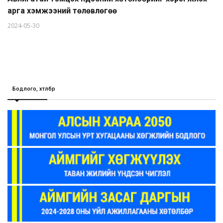
арга хэмжээний төлөвлөгөө
2024-05-30
Бодлого, хөтөлбөр