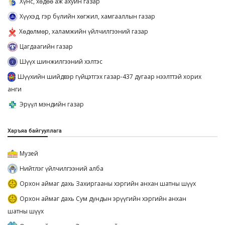
Хүнс, хөдөө аж ахуйн газар
Хүүхэд, гэр бүлийн хөгжил, хамгааллын газар
Хөдөлмөр, халамжийн үйлчилгээний газар
Цагдаагийн газар
Шүүх шинжилгээний хэлтэс
Шүүхийн шийдвэр гүйцэтгэх газар-437 дугаар нээлттэй хорих
анги
Эрүүл мэндийн газар
Харъяа байгууллага
Музей
Нийтлэг үйлчилгээний алба
Орхон аймаг дахь Захиргааны хэргийн анхан шатны шүүх
Орхон аймаг дахь Сум дундын эрүүгийн хэргийн анхан
шатны шүүх