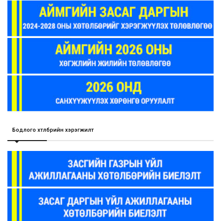
Бодлого хөтөлбөрийн хэрэгжилт