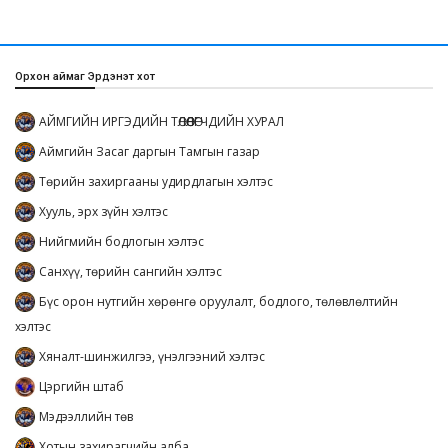
Орхон аймаг Эрдэнэт хот
АЙМГИЙН ИРГЭДИЙН ТӨЛӨӨЛӨГЧДИЙН ХУРАЛ
Аймгийн Засаг даргын Тамгын газар
Төрийн захиргааны удирдлагын хэлтэс
Хууль, эрх зүйн хэлтэс
Нийгмийн бодлогын хэлтэс
Санхүү, төрийн сангийн хэлтэс
Бүс орон нутгийн хөрөнгө оруулалт, бодлого, төлөвлөлтийн
хэлтэс
Хяналт-шинжилгээ, үнэлгээний хэлтэс
Цэргийн штаб
Мэдээллийн төв
Хотын захирагчийн алба