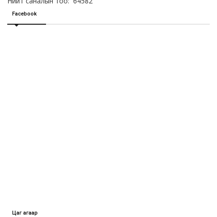
Нийт саналын тоо: 64582
Facebook
Цаг агаар