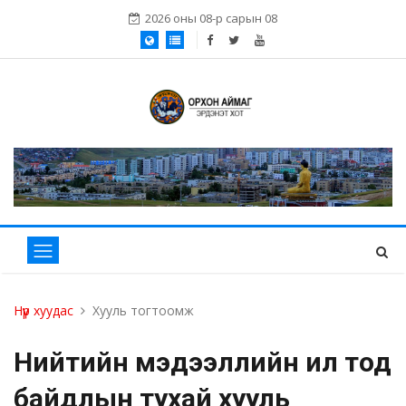
2026 оны 08-р сарын 08
Нүүр хуудас
Хууль тогтоомж
Нийтийн мэдээллийн ил тод
байдлын тухай хууль