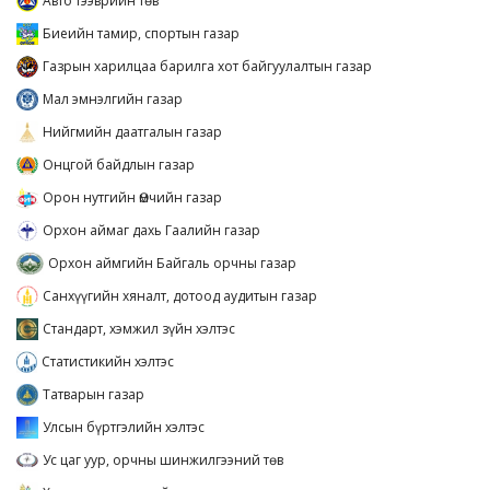
Авто тээврийн төв
Биеийн тамир, спортын газар
Газрын харилцаа барилга хот байгуулалтын газар
Мал эмнэлгийн газар
Нийгмийн даатгалын газар
Онцгой байдлын газар
Орон нутгийн Өмчийн газар
Орхон аймаг дахь Гаалийн газар
Орхон аймгийн Байгаль орчны газар
Санхүүгийн хяналт, дотоод аудитын газар
Стандарт, хэмжил зүйн хэлтэс
Статистикийн хэлтэс
Татварын газар
Улсын бүртгэлийн хэлтэс
Ус цаг уур, орчны шинжилгээний төв