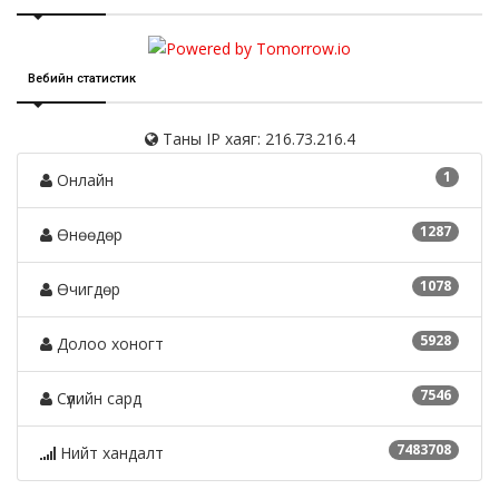
Вебийн статистик
Таны IP хаяг: 216.73.216.4
1
Онлайн
1287
Өнөөдөр
1078
Өчигдөр
5928
Долоо хоногт
7546
Сүүлийн сард
7483708
Нийт хандалт