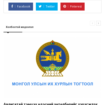
Facebook
Twitter
Pinterest
Холбоотой мэдээлэл
Авлигатай тэмцэх үндэсний хөтөлбөрийг хэрэгжүүлэх