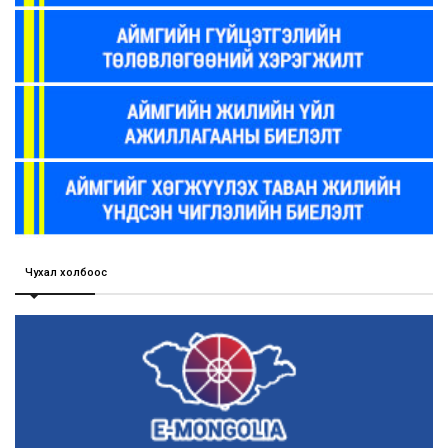
Чухал холбоос