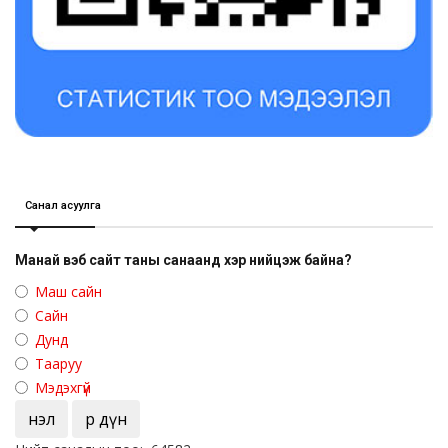
Санал асуулга
Манай вэб сайт таны санаанд хэр нийцэж байна?
Маш сайн
Сайн
Дунд
Тааруу
Мэдэхгүй
Үнэл
Үр дүн